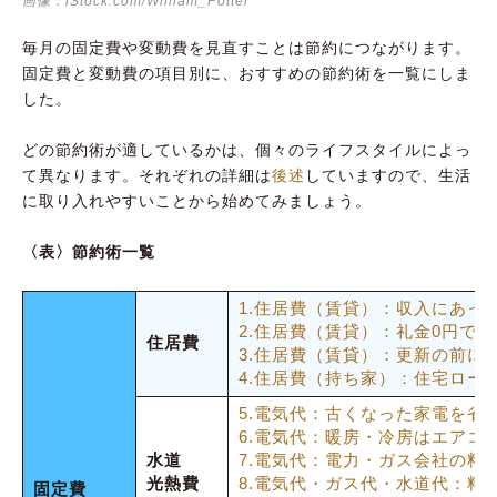
画像：iStock.com/William_Potter
18.食費：その日安い食材と残りもので献立を
考える
毎月の固定費や変動費を見直すことは節約につながります。
19.食費：コンビニでの買い物はできるだけ避
固定費と変動費の項目別に、おすすめの節約術を一覧にしま
ける
した。
20.食費・日用品代：プライベートブランドを
どの節約術が適しているかは、個々のライフスタイルによっ
購入する
て異なります。それぞれの詳細は
後述
していますので、生活
21.食費：お弁当や水筒を持ち歩く
に取り入れやすいことから始めてみましょう。
22.交通費：電車代やバス代は交通系ICを使用
〈表〉節約術一覧
する
23.交際費：人付き合いで使う予算・参加する
1.住居費（賃貸）：収入にあっ
回数を決めておく
2.住居費（賃貸）：礼金0円で
住居費
24.美容費：予約サイトやアプリを活用する
3.住居費（賃貸）：更新の前に
4.住居費（持ち家）：住宅ロー
25.服飾費：フリマアプリを活用する
5.電気代：古くなった家電を省
26.美容費・服飾費：セールに惑わされないで
6.電気代：暖房・冷房はエアコ
必要なものだけ買う
水道
7.電気代：電力・ガス会社の料
光熱費
8.電気代・ガス代・水道代：料
27.医療費：かかりつけ医を持つ
固定費