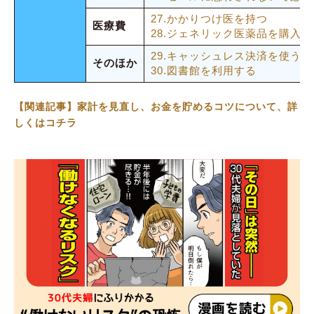
周りと比較しない
27.かかりつけ医を持つ
医療費
28.ジェネリック医薬品を購入す
食費を無理に削りすぎない
29.キャッシュレス決済を使う
そのほか
Q.大学生が節約を継続するために意識したいこ
30.図書館を利用する
とは？
【関連記事】家計を見直し、お金を貯めるコツについて、詳
家計簿をつける
しくはコチラ
毎日コンビニに行かない
買う前に本当に必要か考える
学割を利用する
節約は継続が大事。無理なく楽しみながら行お
う！