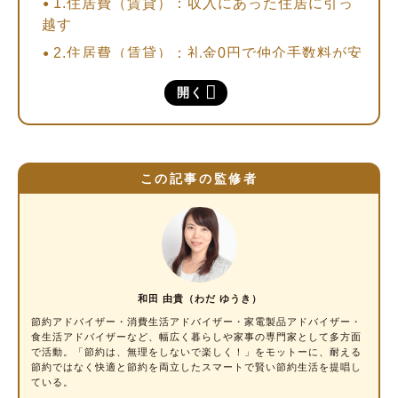
1.住居費（賃貸）：収入にあった住居に引っ
越す
2.住居費（賃貸）：礼金0円で仲介手数料が安
い物件を探す
開く
3.住居費（賃貸）：更新の前に家賃や更新料
を交渉する
4.住居費（持ち家）：住宅ローンの繰り上げ
返済・借り換えを検討する
この記事の監修者
5.電気代：古くなった家電を省エネ家電に買
い替える
6.電気代：暖房・冷房はエアコンを上手に活
用する
和田 由貴（わだ ゆうき）
7.電気代：電力・ガス会社の料金プランを比
較検討する
節約アドバイザー・消費生活アドバイザー
・家電製品アドバイザー・
食生活アドバイザーなど、幅広く暮らしや家事の専門家として多方面
8.電気代・ガス代・水道代：料金の支払い方
で活動。「節約は、無理をしないで楽しく！」をモットーに、耐える
節約ではなく快適と節約を両立したスマートで賢い節約生活を提唱し
法を見直す
ている。