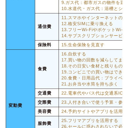
9.ガス代：都市ガスの物件を選
28.医療費：ジェネリック医薬品を購入する
10.水道代・ガス代：浴槽とシ
29.そのほか：キャッシュレス決済を使う
11.スマホやインターネットの
12.格安SIMに乗り換える
30.そのほか：図書館を利用する
通信費
13.フリーWi-FiやポケットWi-
14.サブスクリプションサービ
アプリを活用して効率よく節約する
保険料
15.生命保険を見直す
【世帯人数別】生活費の平均と節約のポイント
16.自炊する
1人暮らしの生活費の平均と内訳
17.買い物の回数を減らしてま
18.その日安い食材と残りもの
2人暮らしの生活費の平均と内訳
食費
19.コンビニでの買い物はでき
3人暮らしの平均と内訳
20.食費・日用品代：プライベ
21.お弁当や水筒を持ち歩く
4人暮らしの生活費の平均と内訳
交通費
22.電車代やバス代は交通系IC
節約術に関するよくある質問
交際費
23.人付き合いで使う予算・参
変動費
Q.主婦が節約を継続するために意識したいこと
美容費
24.予約サイトやアプリを活用す
は？
25.フリマアプリを活用する
服飾費
「お得=節約」とは限らない
26.セールに惑わされないで必