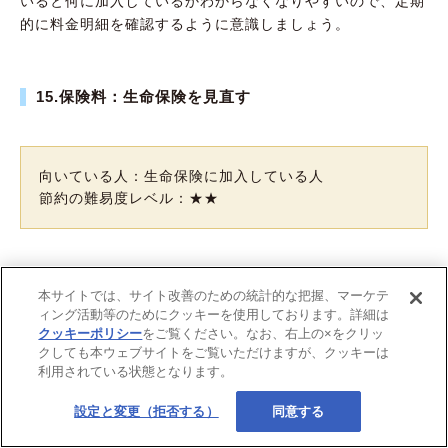
いると何に加入しているかわからなくなりやすいので、定期
的に料金明細を確認するように意識しましょう。
15.保険料：生命保険を見直す
向いている人：生命保険に加入している人
節約の難易度レベル：★★
生命保険に加入している人は、
定期的に保険の見直しを行う
本サイトでは、サイト改善のための統計的な把握、マーケテ
ことが大切
です。特にライフステージや家族構成に変化があ
ィング活動等のためにクッキーを使用しております。詳細は
った場合は、見直しのタイミングとされています。その時の
クッキーポリシー
をご覧ください。なお、右上の×をクリッ
状況に応じた必要な保障となっているかどうかや、保障内容
クしても本ウェブサイトをご覧いただけますが、クッキーは
が似た保険に複数加入していないか、一度加入状況を整理し
利用されている状態となります。
てみましょう。
設定と変更（拒否する）
同意する
なお、自分で判断するのが難しい場合は、保険のプロによる