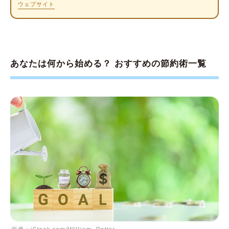
9.ガス代：都市ガスの物件を選ぶ
ウェブサイト
10.水道代・ガス代：浴槽とシャワーを上手に
使い分ける
11.通信費：スマホやインターネットの料金プ
ランを見直す
あなたは何から始める？ おすすめの節約術一覧
12.通信費：格安SIMに乗り換える
13.通信費：フリーWi-FiやポケットWi-Fiを利
用する
14.通信費：サブスクリプションサービスを見
直す
15.保険料：生命保険を見直す
変動費の節約術
16.食費：自炊する
17.食費：買い物の回数を減らしてまとめ買い
する