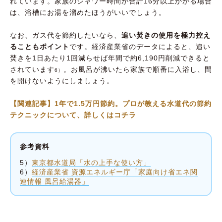
れています。家族のシャワー時間が合計16分以上かかる場合
は、浴槽にお湯を溜めたほうがいいでしょう。
なお、ガス代を節約したいなら、
追い焚きの使用を極力控え
ることもポイント
です。経済産業省のデータによると、追い
焚きを1日あたり1回減らせば年間で約6,190円削減できると
されています
。お風呂が沸いたら家族で順番に入浴し、間
6）
を開けないようにしましょう。
【関連記事】1年で1.5万円節約。プロが教える水道代の節約
テクニックについて、詳しくはコチラ
参考資料
5）
東京都水道局「水の上手な使い方」
6）
経済産業省 資源エネルギー庁「家庭向け省エネ関
連情報 風呂給湯器」