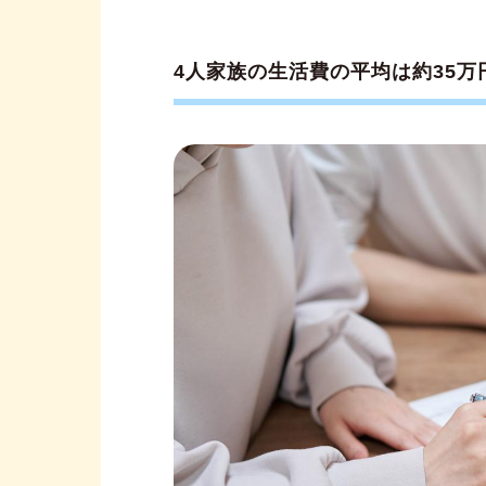
4人家族が実践したい、5つの節
節約術①各種の控除や制度を
4人家族の生活費の平均は約35万
節約術②長子を通じて得たコ
節約術③通信費、ネットサー
節約術④保険の見直しをする
節約術⑤家計簿アプリを活用
子どもが増えれば幸せも増える