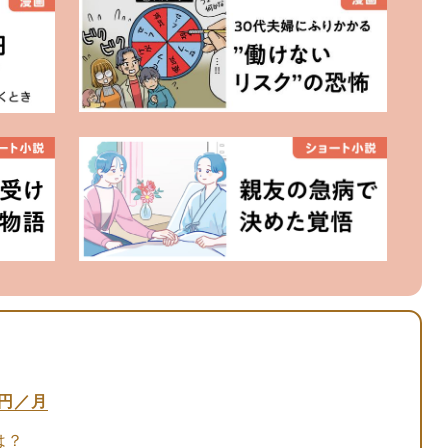
万円／月
は？