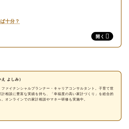
れば十分？
的な生活費の内訳バランスは？
開く
手取り月収の20～25％
度
いえ よしみ）
円程度
。
ファイナンシャルプランナー・キャリアコンサルタント
。子育て世
10％程度
家計相談に豊富な実績を持ち、「幸福度の高い家計づくり」を総合的
上
る。オンラインでの家計相談やマネー研修も実施中。
遣い
活費シミュレーション