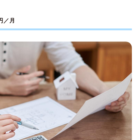
約術
活用する
円／月
ミュニティーを活用する
ビスの見直しをする
する
。計画的な家計管理を