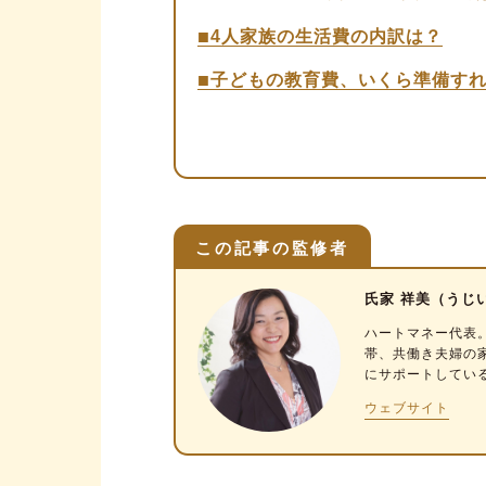
4人家族の生活費の内訳は？
子どもの教育費、いくら準備す
FPが教える！ 4人家族の理想
①住居（家賃／住宅ローン）：
②食費：手取り月収の15％程
③教育費：3万円程度
この記事の監修者
④通信費：1万5,000円程度
氏家 祥美（うじ
⑤光熱費・水道費：2万5,000
ハートマネー代表
⑥不定期な支出：手取り月収の
帯、共働き夫婦の
⑦貯蓄：手取り月収の10％以
にサポートしてい
⑧交通費、保険料、雑費、小
ウェブサイト
【手取り50万円】4人家族の生