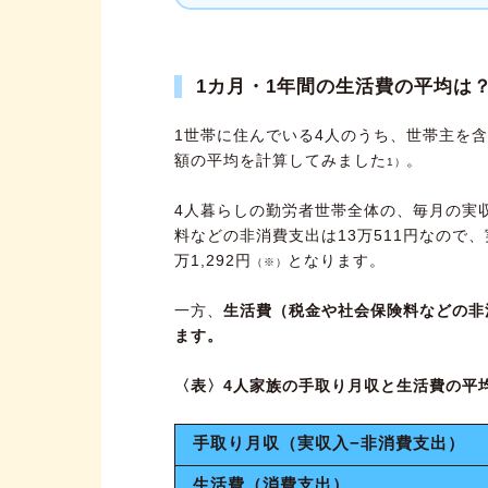
1カ月・1年間の生活費の平均は
1世帯に住んでいる4人のうち、世帯主を
額の平均を計算してみました
。
1）
4人暮らしの勤労者世帯全体の、毎月の実収
料などの非消費支出は13万511円なので
万1,292円
となります。
（※）
一方、
生活費（税金や社会保険料などの非消
ます。
〈表〉4人家族の手取り月収と生活費の平
手取り月収（実収入−非消費支出）
生活費（消費支出）