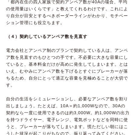
「都内在住の四人家族で契約アンペア数が40Aの場合、平均
の使用量はいくらです」と教えてくれるわけです。これによ
り自分が目安とするべきボーダーラインがわかり、モチベー
ション管理にも役立ちます。
（４）契約しているアンペア数を見直す
電力会社とアンペア制のプランで契約している人は、アンペ
ア数を見直すのもひとつの手です。不必要に大きな容量にし
ていると、基本料金だけが高めに発生してしまいます。とは
いえ、むやみにアンペア数を下げるとすぐにブレーカーが落
ちるため、自分にとって適正な容量を見極めることが大切で
す。
自分の生活をシミュレーションし、必要なアンペア数を割り
出しましょう。たとえば、10A＝約1,000Wなので、30Aの
契約なら一度に使用できるのは約3,000W。約1,000Wの出力
を持つドライヤー、電子レンジ、電気ポットなどを同時に使
うと、ブレーカーが落ちてしまいます。慌ただしい朝にはこ
うした状況が起こりがちなので、振り返ってみてください。