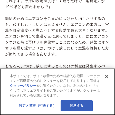
られます。冷房の設定温度は１℃違うだけで、消費電力が
10％ほども変わるからです。
節約のためにエアコンをこまめにつけたり消したりするの
も、必ずしも正しいとは言えません。エアコンの出力は、室
温を設定温度へと導こうとする段階で最も大きくなります。
エアコンを消して室温が元に戻ってしまうと、次にエアコン
をつけた時に再びフル稼働することになるため、頻繁にオン
オフを繰り返すよりは、つけっ放しにして室温を維持した方
が節約できる場合もあります。
もちろん、つけっ放しにするとその分の料金は発生するの
で、現時点でエアコンを消してから何度もつけ直したりしな
本サイトでは、サイト改善のための統計的な把握、マーケテ
い人は、そのままの使い方でOKです。
ィング活動等のためにクッキーを使用しております。詳細は
クッキーポリシー
をご覧ください。なお、右上の×をクリッ
【関連記事】
クしても本ウェブサイトをご覧いただけますが、クッキーは
利用されている状態となります。
【暖房費の節約術】エアコンの設
設定と変更（拒否する）
同意する
定温度は？コスパのいい暖房器具
は？ 知っておきたい基礎知識