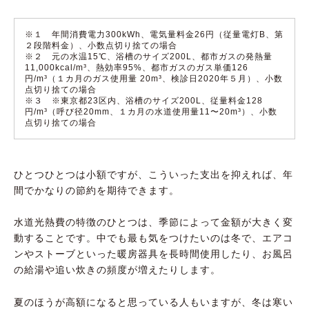
※１ 年間消費電力300kWh、電気量料金26円（従量電灯B、第
２段階料金）、小数点切り捨ての場合
※２ 元の水温15℃、浴槽のサイズ200L、都市ガスの発熱量
11,000kcal/m³、熱効率95%、都市ガスのガス単価126
円/m³（１カ月のガス使用量 20m³、検診日2020年５月）、小数
点切り捨ての場合
※３ ※東京都23区内、浴槽のサイズ200L、従量料金128
円/m³（呼び径20mm、１カ月の水道使用量11〜20m³）、小数
点切り捨ての場合
ひとつひとつは小額ですが、こういった支出を抑えれば、年
間でかなりの節約を期待できます。
水道光熱費の特徴のひとつは、季節によって金額が大きく変
動することです。中でも最も気をつけたいのは冬で、エアコ
ンやストーブといった暖房器具を長時間使用したり、お風呂
の給湯や追い炊きの頻度が増えたりします。
夏のほうが高額になると思っている人もいますが、冬は寒い