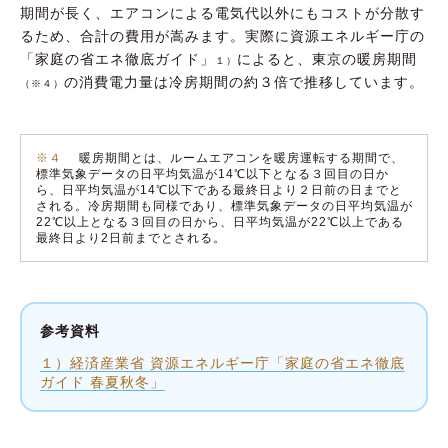
期間が長く、エアコンによる電気代以外にもコストが分散す
るため、合計の費用が嵩みます。実際に資源エネルギー庁の
「家庭の省エネ徹底ガイド」
によると、東京の暖房期間
１）
の消費電力量は冷房期間の約３倍で推移しています。
（※４）
※４
暖房期間とは、ルームエアコンを暖房運転する期間で、
標準気象データの日平均気温が14℃以下となる３回目の日か
ら、日平均気温が14℃以下である最終日より２日前の日までと
される。冷房期間も同様であり、標準気象データの日平均気温が
22℃以上となる３回目の日から、日平均気温が22℃以上である
最終日より2日前までとされる。
参考資料
１）経済産業省 資源エネルギー庁「家庭の省エネ徹底
ガイド 春夏秋冬」