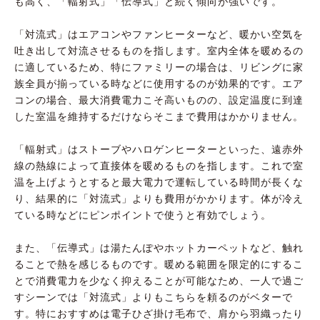
も高く、「輻射式」「伝導式」と続く傾向が強いです。
「対流式」はエアコンやファンヒーターなど、暖かい空気を
吐き出して対流させるものを指します。室内全体を暖めるの
に適しているため、特にファミリーの場合は、リビングに家
族全員が揃っている時などに使用するのが効果的です。エア
コンの場合、最大消費電力こそ高いものの、設定温度に到達
した室温を維持するだけならそこまで費用はかかりません。
「輻射式」はストーブやハロゲンヒーターといった、遠赤外
線の熱線によって直接体を暖めるものを指します。これで室
温を上げようとすると最大電力で運転している時間が長くな
り、結果的に「対流式」よりも費用がかかります。体が冷え
ている時などにピンポイントで使うと有効でしょう。
また、「伝導式」は湯たんぽやホットカーペットなど、触れ
ることで熱を感じるものです。暖める範囲を限定的にするこ
とで消費電力を少なく抑えることが可能なため、一人で過ご
すシーンでは「対流式」よりもこちらを頼るのがベターで
す。特におすすめは電子ひざ掛け毛布で、肩から羽織ったり