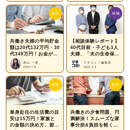
共働き夫婦の平均貯金
【相談体験レポート】
額は20代132万円・30
40代目前・子ども3人
代349万円！お金が貯
夫婦、「夫の生命保険
まるコツと家計管理を
だけで今後も十分です
高山 一恵
マネコミ！編集部
解説
か？」
2025.7.9
2022.2.4
単身赴任の生活費の目
共働きの夕食問題、円
安は15万円！家族と
満解決！スムーズな家
の金額の決め方、節約
事分担&負担を軽くす