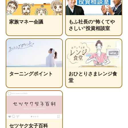
家族マネー会議
もふ社長の“怖くてや
さしい”投資相談室
ターニングポイント
おひとりさまレンジ食
堂
セツヤク女子百科