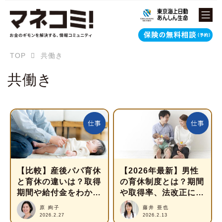
TOP
共働き
共働き
【比較】産後パパ育休
【2026年最新】男性
と育休の違いは？取得
の育休制度とは？期間
期間や給付金をわかり
や取得率、法改正につ
やすく解説
いて徹底解説
原 絢子
藤井 亜也
2026.2.27
2026.2.13