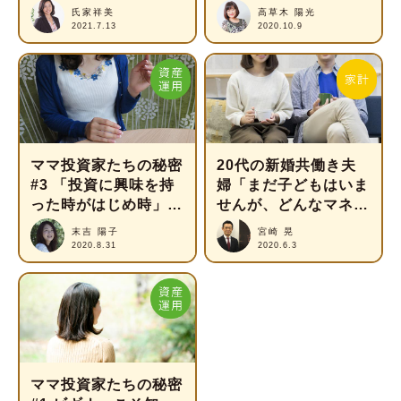
方法をプロが解説
る16のテクニック
氏家祥美
高草木 陽光
2021.7.13
2020.10.9
ママ投資家たちの秘密
20代の新婚共働き夫
#3 「投資に興味を持
婦「まだ子どもはいま
った時がはじめ時」ワ
せんが、どんなマネー
ーママブロガー・よも
プランを立てるべきで
末吉 陽子
宮崎 晃
ぎさんの投資術
すか？」
2020.8.31
2020.6.3
ママ投資家たちの秘密