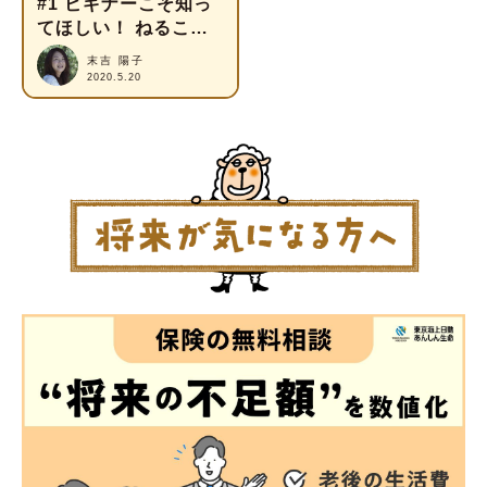
#1 ビギナーこそ知っ
てほしい！ ねるこさ
んのほったらかし投資
末吉 陽子
術
2020.5.20