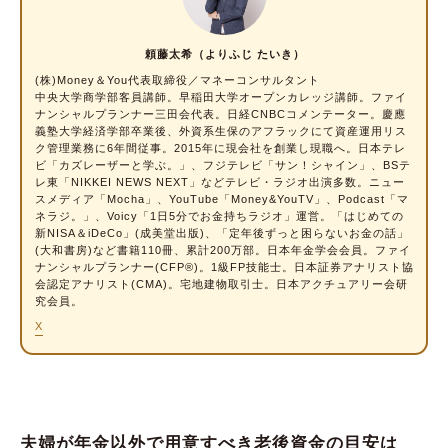
介護や医療費、施設入居も！特別な支出にも備
えよう
頼藤太希（よりふじ たいき）
介護に必要な費用は？
(株)Money＆You代表取締役／マネーコンサルタント
施設入居に必要な費用は？
中央大学商学部客員講師。早稲田大学オープンカレッジ講師。ファイ
ナンシャルプランナー三田会代表。日経CNBCコメンテーター。慶應
老後資金、みんないくら貯めている？
義塾大学経済学部卒業後、外資系生保のアフラックにて資産運用リス
ク管理業務に6年間従事。2015年に現会社を創業し現職へ。日本テレ
ビ「カズレーザーと学ぶ。」、フジテレビ「サン！シャイン」、BSテ
老後資金はどうやって準備する？活用したい制
レ東「NIKKEI NEWS NEXT」などテレビ・ラジオ出演多数。ニュー
度7つ
スメディア「Mocha」、YouTube「Money&YouTV」、Podcast「マ
ネラジ。」、Voicy「1日5分でお金持ちラジオ」運営。「はじめての
1.企業年金
新NISA＆iDeCo」(成美堂出版)、「定年後ずっと困らないお金の話」
(大和書房)など書籍110冊、累計200万部。日本年金学会会員。ファイ
2.国民年金基金
ナンシャルプランナー(CFP®)。1級FP技能士。日本証券アナリスト協
会認定アナリスト(CMA)。宅地建物取引士。日本アクチュアリー会研
3.付加年金
究会員。
4.個人年金保険
X
5.iDeCo
6.NISA
7.小規模企業共済
夫婦が年金以外で用意すべき老後資金の目安は