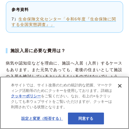
参考資料
7）
生命保険文化センター「令和6年度『生命保険に関
する全国実態調査』」
施設入居に必要な費用は？
病気や認知症などを理由に、施設へ入居（入所）するケース
もあります。また元気であっても、老後の住まいとして施設
の入居を検討しているという人もいるのではないでしょう
か。厚生労働省の資料によると、要介護の高齢者の約8割は
本サイトでは、サイト改善のための統計的な把握、マーケテ
在宅で介護を受けています
。ただし、85歳以上になると
8）
ィング活動等のためにクッキーを使用しております。詳細は
サービス付き高齢者向け住宅や有料老人ホームに入る人も少
クッキーポリシー
をご覧ください。なお、右上の×をクリッ
クしても本ウェブサイトをご覧いただけますが、クッキーは
なくないといいます。
利用されている状態となります。
施設に入居した場合、「月額費用」がかかります。各施設の
設定と変更（拒否する）
同意する
相場は以下です。