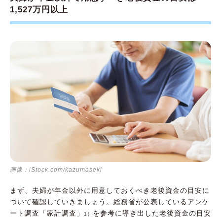
夫婦の老後資金を効率的に貯めるコツ
1,527万円以上
（1）夫婦共働きの場合
（2）夫が会社員、妻が専業主婦の場合
（3）フリーランス、個人事業主の場合
夫婦の平均的な年金受給額を把握し、リスクを
ふまえた将来設計を
画像：iStock.com/kazumaseki
まず、夫婦が年金以外に用意しておくべき老後資金の目安に
ついて確認していきましょう。総務省が公表しているアンケ
ート調査「家計調査」
を参考に導き出した老後資金の目安
1）