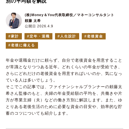
別の平均額を解説
(株)Money＆You代表取締役／マネーコンサルタント
頼藤 太希
公開日 2026.4.9
家計
定年・退職
人生設計
老後資金
老後に備える
年金や退職金だけに頼らず、自分で老後資金を用意すること
が常識となりつつある近年。どれくらいの年金が受給でき、
さらにどれだけの老後資金を用意すればいいのか、気になっ
ている人は多いでしょう。
そこでこの記事では、ファイナンシャルプランナーの頼藤太
希さん監修のもと、夫婦の年金受給額の平均を、共働きや片
方が専業主婦（夫）などの働き方別に解説します。また、ゆ
とりある老後生活のために必要な資金の目安や、効率的な貯
蓄のコツについても紹介します。