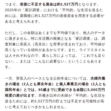
つまり、
老後に不足する資金は約1,527万円
となります。
2025年の「家計調査」における「平均的」な生活を送るた
めには、退職後に約1,527万円の老後資金を用意する必要が
あると考えられます。
ただし、この金額はあくまでも平均値であり、他人のデータ
に過ぎません。特に生活費の根拠となる「家計調査」は、調
査対象に高収入（高支出）な世帯が含まれており、平均値が
高くなっている傾向があるからです。また、ライフスタイル
は人それぞれなので、暮らし方によっては、「これでも足り
ない」、または「こんなに必要ない」ということもありま
す。
一方、実収入のベースとなる公的年金については、
夫婦共働
きの場合（2人とも厚生年金）と個人事業主の場合（2人とも
国民年金）とでは、95歳までに受給できる金額に5,000万円
程度の差が出ます
。共働き以外の夫婦が「平均的」な生活を
送るためには、約1,527万円の貯えでは不足する可能性が高
いと考えておくべきかもしれません。