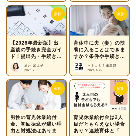
【2026年最新版】出
育休中に夫（妻）の扶
産後の手続き完全ガイ
養に入ることはできま
ド！提出先・手続き期
すか？条件や手続きを
限などを解説
教えてください
酒井 富士子
マネコミ！編集部
2026.7.3
2026.6.22
男性の育児休業給付
育児休業給付金は2人
金、初回振込が遅い理
目だともらえない場合
由と対処法はあります
あり？連続育休と「4