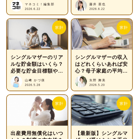
か？
年遡り」の注意点
マネコミ！編集部
藤井 亜也
2026.6.22
2026.6.22
シングルマザーのリア
シングルマザーの収入
ルな貯金額はいくら？
はどれくらいあれば安
必要な貯金目標額や節
心？母子家庭の平均年
約方法を解説
収と必要な費用を解説
山﨑 かづ偀
矢野 舞美
2026.5.28
2026.5.20
出産費用無償化はいつ
【最新版】シングルマ