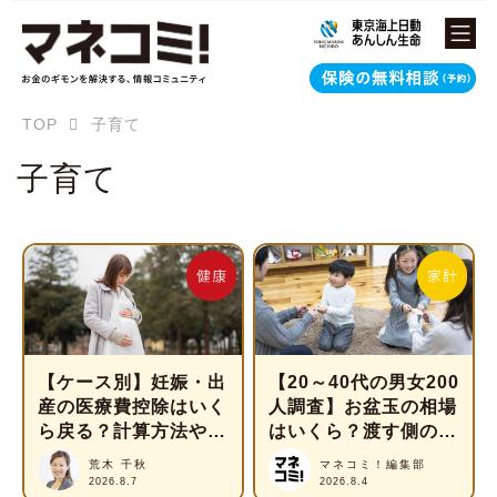
TOP
子育て
子育て
【ケース別】妊娠・出
【20～40代の男女200
産の医療費控除はいく
人調査】お盆玉の相場
ら戻る？計算方法や対
はいくら？渡す側の本
象費用を解説
音とは？
荒木 千秋
マネコミ！編集部
2026.8.7
2026.8.4