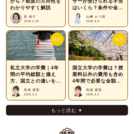
から？制度の方向性を
ザーが受けられる手当
わかりやすく解説
はいくら？条件や金額
の目安を解説
原 絢子
山﨑 かづ偀
2026.4.20
2026.4.8
私立大学の学費｜4年
国立大学の学費は？授
間の平均総額と備え
業料以外の費用も含め
方、国立との違いを解
4年間で必要な金額を
説
解説
馬場 愛梨
馬場 愛梨
2026.4.2
2026.4.2