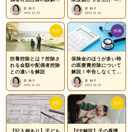
スッキリ解説！
自分の手取りはどう変
原 絢子
原 絢子
わる？
2025.12.22
2025.11.19
扶養控除とは？控除さ
保険金のほうが多い時
れる金額や配偶者控除
の医療費控除について
との違いを解説
解説！申告しなくてい
いって本当？
原 絢子
原 絢子
2025.11.14
2025.10.31
【記入例あり】子ども
【FP解説】子の看護