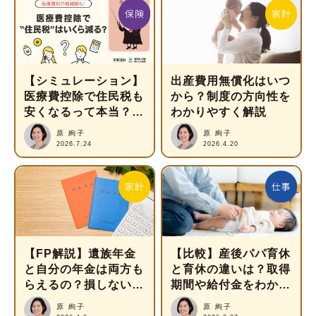
【シミュレーション】
出産費用無償化はいつ
医療費控除で住民税も
から？制度の方向性を
安くなるって本当？住
わかりやすく解説
民税のしくみとともに
原 絢子
原 絢子
解説
2026.7.24
2026.4.20
【FP解説】遺族年金
【比較】産後パパ育休
と自分の年金は両方も
と育休の違いは？取得
らえるの？損しない受
期間や給付金をわかり
け取り方を紹介
やすく解説
原 絢子
原 絢子