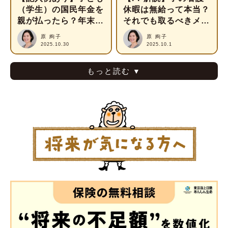
（学生）の国民年金を
休暇は無給って本当？
親が払ったら？年末調
それでも取るべきメリ
整の書き方ガイド
ットとは？
原 絢子
原 絢子
2025.10.30
2025.10.1