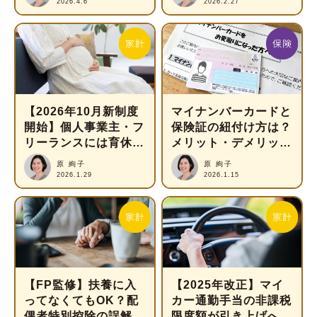
2026.4.6
2026.2.27
【2026年10月新制度
マイナンバーカードと
開始】個人事業主・フ
保険証の紐付け方は？
リーランスには育休が
メリット・デメリット
ない？利用できる支援
も解説
原 絢子
原 絢子
制度を解説
2026.1.29
2026.1.15
【FP監修】扶養に入
【2025年改正】マイ
ってなくてもOK？配
カー通勤手当の非課税
偶者特別控除の誤解を
限度額が引き上げへ！