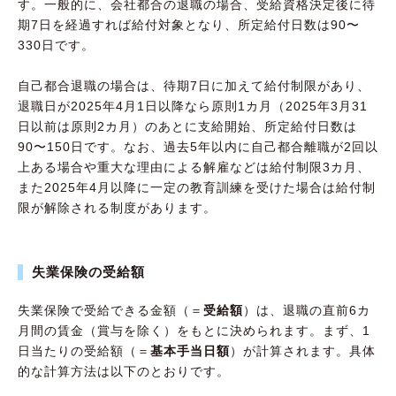
す。一般的に、会社都合の退職の場合、受給資格決定後に待
期7日を経過すれば給付対象となり、所定給付日数は90〜
330日です。
自己都合退職の場合は、待期7日に加えて給付制限があり、
退職日が2025年4月1日以降なら原則1カ月（2025年3月31
日以前は原則2カ月）のあとに支給開始、所定給付日数は
90〜150日です。なお、過去5年以内に自己都合離職が2回以
上ある場合や重大な理由による解雇などは給付制限3カ月、
また2025年4月以降に一定の教育訓練を受けた場合は給付制
限が解除される制度があります。
失業保険の受給額
失業保険で受給できる金額（＝
受給額
）は、退職の直前6カ
月間の賃金（賞与を除く）をもとに決められます。まず、1
日当たりの受給額（＝
基本手当日額
）が計算されます。具体
的な計算方法は以下のとおりです。