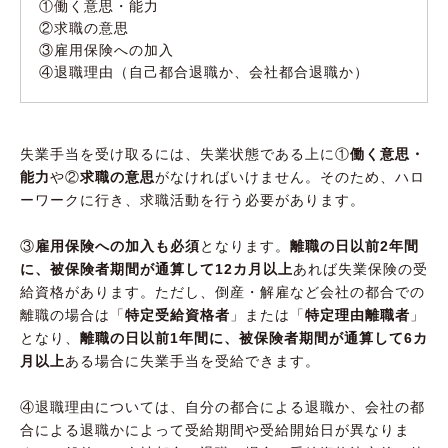
①働く意思・能力
②求職の意思
③雇用保険への加入
④退職理由（自己都合退職か、会社都合退職か）
失業手当を受け取るには、失業状態である上に①
働く意思・
能力
や②
求職の意思
がなければいけません。そのため、ハロ
ーワークに行き、求職活動を行う必要があります。
③
雇用保険への加入も必須
となります。
離職の日以前2年間
に、被保険者期間が通算して12カ月以上
あれば失業保険の受
給資格があります。ただし、倒産・解雇など会社の都合での
離職の場合は「
特定受給資格者
」または「
特定理由離職者
」
となり、
離職の日以前1年間に、被保険者期間が通算して6カ
月以上
ある場合に失業手当を受給できます。
④退職理由については、自分の都合による退職か、会社の都
合による退職かによって受給期間や受給開始日が異なりま