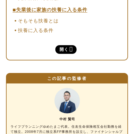
失業後に家族の扶養に入る条件
そもそも扶養とは
扶養に入る条件
失業保険の受給中に扶養に入れないことも！
ケースを解説
開く
社会保険上の扶養に入れないケースとは
130万円を超える場合でも、失業保険の給付
が始まるまでの期間は扶養に入れる！
この記事の監修者
もしも知らずに、失業手当を受給しながら扶養
に入っていたらどうなる？
健康保険について
年金について
中村 賢司
失業保険について
ライフプランニングゆめたまご代表。住友生命保険相互会社勤務を経
て独立。2008年7月に独立系FP事務所を設立し、
ファイナンシャルプ