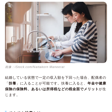
画像：iStock.com/Nattakorn Maneerat
結婚している状態で一定の収入額を下回った場合、配偶者の
「
扶養
」に入ることが可能です。扶養に入ると、
年金や健康
保険の保険料、あるいは所得税などの税金面でメリット
が生
じます。