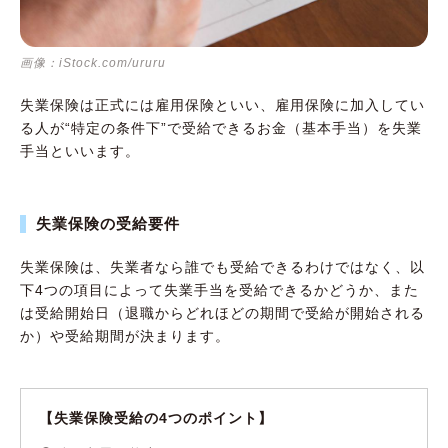
Q3.妻（夫）が会社を退職したが、今年の収入
が130万以上あった場合、扶養に入れるタイミ
画像：iStock.com/ururu
ングは？
Q4.失業保険の受給中、扶養から外れる手続き
失業保険は正式には雇用保険といい、雇用保険に加入してい
を忘れた場合はどうなる？
る人が“特定の条件下”で受給できるお金（基本手当）を失業
手当といいます。
130万円の壁に注意しながら、失業保険と扶養
の手続きを適切に行おう
失業保険の受給要件
失業保険は、失業者なら誰でも受給できるわけではなく、以
下4つの項目によって失業手当を受給できるかどうか、また
は受給開始日（退職からどれほどの期間で受給が開始される
か）や受給期間が決まります。
【失業保険受給の4つのポイント】