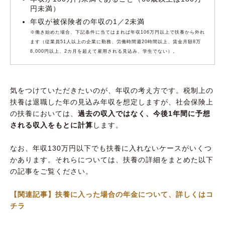
円未満）
年収が被保険者の年収の1／2未満
※働き始めた場合、下記条件に当てはまれば年収106万円以上で扶養から外れ
ます（従業員51人以上の企業に勤務、労働時間週20時間以上、賃金月額8万
8,000円以上、2カ月を超えて雇用される見込み、学生でない）。
気をつけていただきたいのが、年収の考え方です。税制上の
扶養は退職した年の見込み年収を想定しますが、社会保険上
の扶養においては、
過去の収入ではなく、今後1年間に予想
される収入をもとに計算
します。
なお、年収130万円以下でも扶養に入れないケースがいくつ
かあります。それらについては、扶養の詳細をまとめた以下
の記事をご覧ください。
【関連記事】扶養に入った場合の年金について、詳しくはコ
チラ