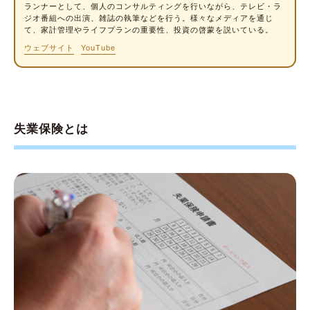
失業保険を受給するか、扶養に入るかを決める
ランナー
として、個人のコンサルティングを行いながら、テレビ・ラ
ジオ番組への出演、雑誌の執筆などを行う。様々なメディアを通じ
タイミング
て、家計管理やライフプランの重要性、投資の啓蒙を説いている。
ウェブサイト
YouTube
失業保険と扶養、どっちが得？
失業保険と扶養のどちらか迷った時の考え方
【扶養に入るほうが得】妊娠をきっかけに退
職した場合
失業保険とは
【失業保険のほうが得】失業保険の受給額が
「130万円の壁」をわずかに上回る場合
【失業保険+扶養】もともと年収130万円以内
で働いていて扶養に入っていた場合
失業保険と扶養にまつわる「よくある質問」
Q1.妻（夫）が会社を退職後、扶養に入ること
はできる？
Q2.失業保険の受給中、被扶養者になれない理
由は？