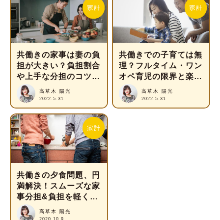
共働きの家事は妻の負
共働きでの子育ては無
担が大きい？負担割合
理？フルタイム・ワン
や上手な分担のコツを
オペ育児の限界と楽に
紹介
なるコツ
高草木 陽光
高草木 陽光
2022.5.31
2022.5.31
共働きの夕食問題、円
満解決！スムーズな家
事分担&負担を軽くす
る16のテクニック
高草木 陽光
2020.10.9