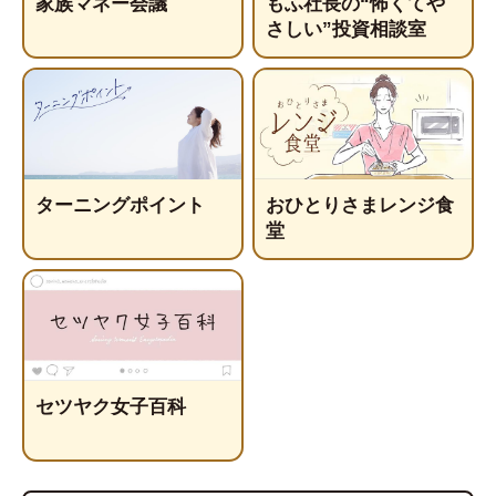
家族マネー会議
もふ社長の“怖くてや
さしい”投資相談室
ターニングポイント
おひとりさまレンジ食
堂
セツヤク女子百科