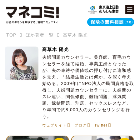
TOP
ほか著者一覧
高草木 陽光
高草木 陽光
夫婦問題カウンセラー。美容師、育毛カウ
ンセラーを経て結婚。専業主婦となった
が、夫の束縛や価値観の押し付けに違和感
を覚え、「結婚生活とは何か」を深く考え
始める。2009年にNPO法人の民間資格を取
得し、夫婦問題カウンセラーに。夫婦間の
スレ違い、関係修復、離婚問題、浮気問
題、嫁姑問題、別居、セックスレスなど、
９年間で約8,000人のカウンセリングを行
う。
ウェブサイト
ブログ
Twitter