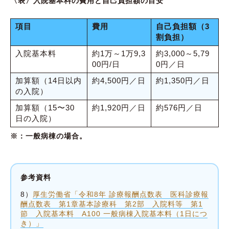
〈表〉入院基本料の費用と自己負担額の目安
項目
費用
自己負担額（3
割負担）
入院基本料
約1万～1万9,3
約3,000～5,79
00円/日
0円／日
加算額（14日以内
約4,500円／日
約1,350円／日
の入院）
加算額（15〜30
約1,920円／日
約576円／日
日の入院）
※：一般病棟の場合。
参考資料
8）
厚生労働省「令和8年 診療報酬点数表 医科診療報
酬点数表 第1章基本診療科 第2部 入院料等 第1
節 入院基本料 A100 一般病棟入院基本料（1日につ
き）」