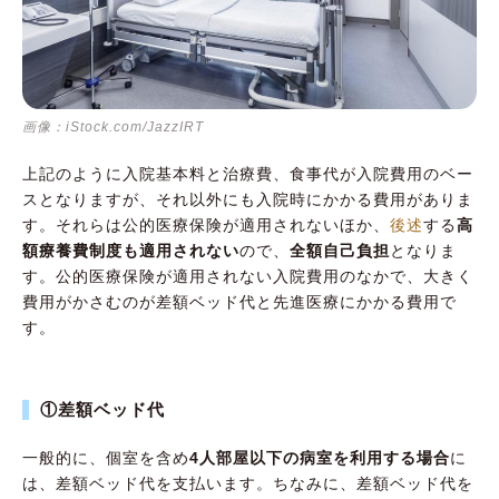
画像：iStock.com/JazzIRT
上記のように入院基本料と治療費、食事代が入院費用のベー
スとなりますが、それ以外にも入院時にかかる費用がありま
す。それらは公的医療保険が適用されないほか、
後述
する
高
額療養費制度も適用されない
ので、
全額自己負担
となりま
す。公的医療保険が適用されない入院費用のなかで、大きく
費用がかさむのが差額ベッド代と先進医療にかかる費用で
す。
①差額ベッド代
一般的に、個室を含め
4人部屋以下の病室を利用する場合
に
は、差額ベッド代を支払います。ちなみに、差額ベッド代を