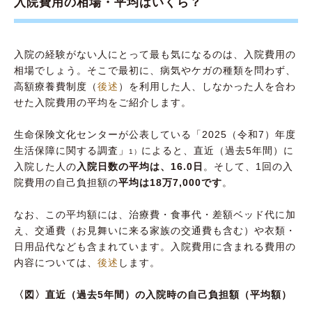
入院費用の相場・平均はいくら？
入院費用の支払いは振り込みやクレジットカ
ードも可能？ 支払い期限はいつまで？
入院の経験がない人にとって最も気になるのは、入院費用の
もしもの入院のために備えておきたいこと
相場でしょう。そこで最初に、病気やケガの種類を問わず、
高額療養費制度（
後述
）を利用した人、しなかった人を合わ
入院費用の相場を知って、いざという時に備え
せた入院費用の平均をご紹介します。
よう
生命保険文化センターが公表している「2025（令和7）年度
生活保障に関する調査」
によると、直近（過去5年間）に
1）
入院した人の
入院日数の平均は、16.0日
。そして、1回の入
院費用の自己負担額の
平均は18万7,000です
。
なお、この平均額には、治療費・食事代・差額ベッド代に加
え、交通費（お見舞いに来る家族の交通費も含む）や衣類・
日用品代なども含まれています。入院費用に含まれる費用の
内容については、
後述
します。
〈図〉直近（過去5年間）の入院時の自己負担額（平均額）