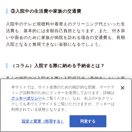
③入院中の生活費や家族の交通費
入院中のテレビ視聴料や着替えのクリーニング代といった生
活費も、基本的には全額自己負担となります。また、付き添
いや面会のために家族が病院を訪れる場合の交通費も、長期
入院となると無視できない金額になるでしょう。
（コラム）入院する際に納める予納金とは？
多くの病院では入院する際に入院保証金（予納金）という形
で、入院時に一定の金額を納める必要があります。保証金の
本サイトでは、サイト改善のための統計的な把握、マーケテ
額は、病院ごと、または入院の目的（治療内容）によって異
ィング活動等のためにクッキーを使用しております。詳細は
クッキーポリシー
をご覧ください。なお、右上の×をクリッ
なりますが、だいたい10万～30万円程度の幅で考えておく
クしても本ウェブサイトをご覧いただけますが、クッキーは
といいでしょう（金額目安は監修者調べ）。
利用されている状態となります。
設定と変更（拒否する）
同意する