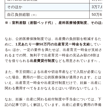
そのほか
3万7,84
自己負担総額
50万6,5
（※）
※：室料差額（差額ベッド代）、産科医療補償制度、そのほか
なお、公的医療保険制度では、出産費の負担額を軽減するた
めに、
1児あたり一律50万円の出産育児一時金を支給
してい
る
ほか、一定の要件を満たせば、出産育児一時金が支給さ
6）
れるまでの間、無利子で出産育児一時金の見込み額の8割ま
でを借りられる
出産費貸付制度
なども用意されています
。
7）
また、帝王切開による出産や切迫早産などで入院が必要にな
った場合、費用の一部に公的医療保険が適用されます。とは
いえ、出産育児一時金や出産貸付制度だけで、妊娠・出産に
関わる費用すべてをまかなえるとはいい切れないでしょう。
なお、妊娠・出産に関わる給付制度や手当金については、下
記の記事で詳しく解説しています。出産に必要な費用の準備