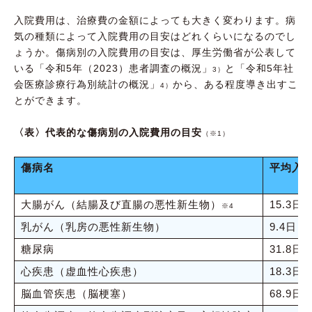
入院費用は、治療費の金額によっても大きく変わります。病
気の種類によって入院費用の目安はどれくらいになるのでし
ょうか。傷病別の入院費用の目安は、厚生労働省が公表して
いる「令和5年（2023）患者調査の概況」
と「令和5年社
3）
会医療診療行為別統計の概況」
から、ある程度導き出すこ
4）
とができます。
〈表〉代表的な傷病別の入院費用の目安
（※1）
傷病名
平均入
大腸がん（結腸及び直腸の悪性新生物）
15.3日
※4
乳がん（乳房の悪性新生物）
9.4日
糖尿病
31.8日
心疾患（虚血性心疾患）
18.3日
脳血管疾患（脳梗塞）
68.9日