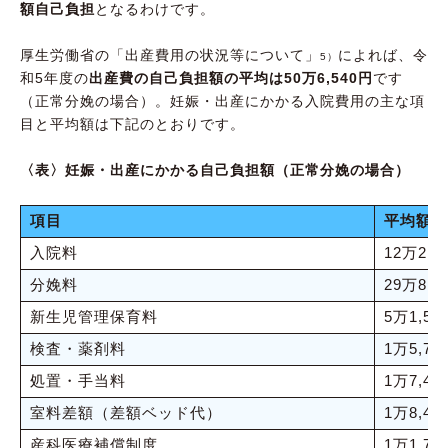
額自己負担
となるわけです。
厚生労働省の「出産費用の状況等について」
によれば、令
5）
和5年度の
出産費の自己負担額の平均は50万6,540円
です
（正常分娩の場合）。妊娠・出産にかかる入院費用の主な項
目と平均額は下記のとおりです。
〈表〉妊娠・出産にかかる自己負担額（正常分娩の場合）
項目
平均額
入院料
12万2,8
分娩料
29万8,8
新生児管理保育料
5万1,57
検査・薬剤料
1万5,73
処置・手当料
1万7,43
室料差額（差額ベッド代）
1万8,42
産科医療補償制度
1万1,76