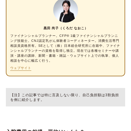
①差額ベッド代
②先進医療にかかる費用
③入院中の生活費や家族の交通費
黒田 尚子（くろだ なおこ）
（コラム）入院する際に納める予納金とは？
ファイナンシャルプランナー
。CFP® 1級ファイナンシャルプランニ
ング技能士。CNJ認定乳がん体験者コーディネーター。消費生活専門
限度額はあるの？ 自己負担額を減らしてくれ
相談員資格所有。SEとして（株）日本総合研究所に在籍中、ファイナ
る公的制度
ンシャルプランナーの資格を取得し独立。現在では各種セミナーや講
演・講座の講師、新聞・書籍・雑誌・ウェブサイト上での執筆、個人
相談を中心に幅広く行う。
高額療養費制度
ウェブサイト
限度額適用認定証
傷病手当金制度
付加給付制度
【注】この記事では特に言及しない限り、自己負担額は3割負担
医療費控除制度
を例に紹介します。
入院費用に関するよくある質問
高齢者の入院費用の考え方とは？
入院費用を支払えない場合はどうなる？