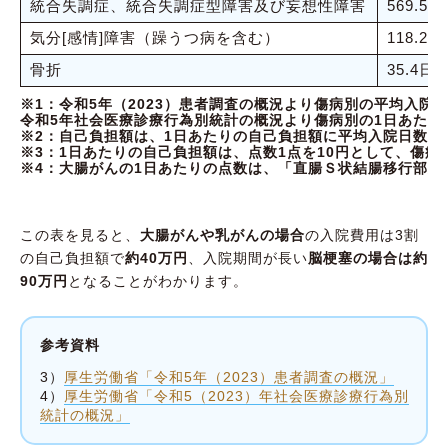
統合失調症、統合失調症型障害及び妄想性障害
569.5日
気分[感情]障害（躁うつ病を含む）
118.2日
骨折
35.4日
※1：令和5年（2023）患者調査の概況より傷病別の平均入院
令和5年社会医療診療行為別統計の概況より傷病別の1日あたり
※2：自己負担額は、1日あたりの自己負担額に平均入院日数を
※3：1日あたりの自己負担額は、点数1点を10円として、傷病別
※4：大腸がんの1日あたりの点数は、「直腸Ｓ状結腸移行部及
この表を見ると、
大腸がんや乳がんの場合
の入院費用は3割
の自己負担額で
約40万円
、入院期間が長い
脳梗塞の場合は約
90万円
となることがわかります。
参考資料
3）
厚生労働省「令和5年（2023）患者調査の概況」
4）
厚生労働省「令和5（2023）年社会医療診療行為別
統計の概況」