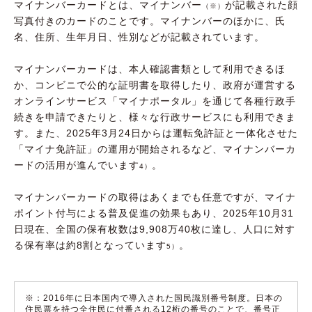
マイナンバーカードとは、マイナンバー
が記載された顔
（※）
写真付きのカードのことです。マイナンバーのほかに、氏
名、住所、生年月日、性別などが記載されています。
マイナンバーカードは、本人確認書類として利用できるほ
か、コンビニで公的な証明書を取得したり、政府が運営する
オンラインサービス「マイナポータル」を通じて各種行政手
続きを申請できたりと、様々な行政サービスにも利用できま
す。また、2025年3月24日からは運転免許証と一体化させた
「マイナ免許証」の運用が開始されるなど、マイナンバーカ
ードの活用が進んでいます
。
4）
マイナンバーカードの取得はあくまでも任意ですが、マイナ
ポイント付与による普及促進の効果もあり、2025年10月31
日現在、全国の保有枚数は9,908万40枚に達し、人口に対す
る保有率は約8割となっています
。
5）
※：2016年に日本国内で導入された国民識別番号制度。日本の
住民票を持つ全住民に付番される12桁の番号のことで、番号正