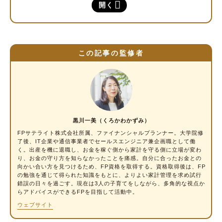
そもそもマイナンバーカードとは？
開く
社会保険の場合でもマイナ保険証への切り替え
は必要？
この記事の監修者
社会保険の場合、マイナンバーカードと保険証
を紐付けたらどうなる？
マイナンバーカードと保険証を紐付けても保
険料や保障内容は変わらない
退職や転職をした時はマイナンバーカードの保
黒川一美（くろかわかずみ）
険証も変更手続きが必要？
FPサテライト株式会社所属、ファイナンシャルプランナー
。大学院修
了後、IT企業や通信事業者でセールスエンジニア兼企画職として働
マイナンバーカードと保険証の紐付けをして
く。出産を機に退職し、お金を稼ぐ側から家計を守る側に立場が変わ
いない場合
り、お金の守り方を知らなかったことを痛感。自分に合ったお金との
向かい合い方を見つけるため、FP資格を取得する。資格取得後は、FP
の勉強を通じて得られた知識をもとに、よりよい家計管理を求め試行
マイナンバーカードと保険証を紐付ける方法
錯誤の日々を過ごす。現在は3人の子育てをしながら、多角的な視点か
らアドバイスができるFPを目指して活動中。
マイナンバーカードの保険証を使うメリット・
ウェブサイト
デメリット