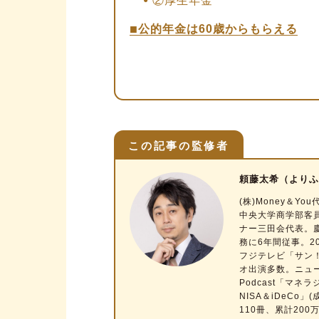
②厚生年金
公的年金は60歳からもらえる
年金を60歳からもらうメリット2
①早い時期から安定した収入
②元気なうちに年金を受給で
年金を60歳からもらうデメリット
この記事の監修者
①毎月受給できる年金額が減
頼藤太希（よりふ
②1度繰上げ受給すると、あ
(株)Money＆Y
③国民年金と厚生年金は同時
中央大学商学部客
ナー三田会代表。
④障害基礎年金や遺族厚生年
務に6年間従事。2
フジテレビ「サン！シ
年金の繰上げ・繰下げ制度を解
オ出演多数。ニュース
Podcast「マネ
繰上げ受給の減額率が緩和さ
NISA＆iDeC
110冊、累計20
75歳まで繰下げ可能に