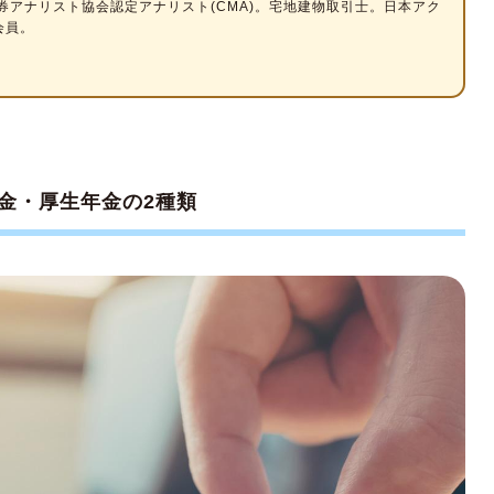
券アナリスト協会認定アナリスト(CMA)。宅地建物取引士。日本アク
会員。
たと思える人とは？
い人
たと思えない人とは？
ている人
金・厚生年金の2種類
たい人
金総額が減ってしまう？
や働く期間も加味して決めよう
金の受給開始年齢を決めよう