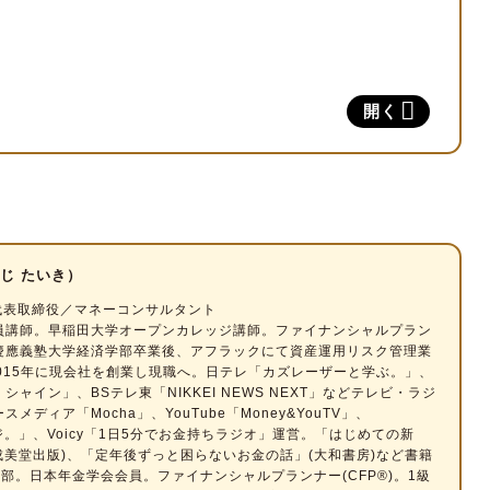
つ
開く
を得られる
きる
4つ
る
じ たいき）
とから受給時期を変更できない
ou代表取締役／マネーコンサルタント
に繰上げされる
員講師。早稲田大学オープンカレッジ講師。ファイナンシャルプラン
慶應義塾大学経済学部卒業後、アフラックにて資産運用リスク管理業
金を受給できない可能性がある
015年に現会社を創業し現職へ。日テレ「カズレーザーと学ぶ。」、
ャイン」、BSテレ東「NIKKEI NEWS NEXT」などテレビ・ラジ
説
メディア「Mocha」、YouTube「Money&YouTV」、
ラジ。」、Voicy「1日5分でお金持ちラジオ」運営。「はじめての新
れる
o」(成美堂出版)、「定年後ずっと困らないお金の話」(大和書房)など書籍
0万部。日本年金学会会員。ファイナンシャルプランナー(CFP®)。1級