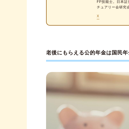
FP技能士。日本証
チュアリー会研究
年金の繰上げ受給をしてよかっ
X
働くことができず、貯金もな
年金の繰上げ受給をしてよかっ
国民年金の任意加入を検討し
老後にもらえる公的年金は国民年
寡婦年金を受給できる人
雇用保険の基本手当を受給し
60歳を過ぎても働く人
繰上げ受給をすると何歳から年
年金の受給開始時期は健康状態
人生設計や資産計画に応じて年