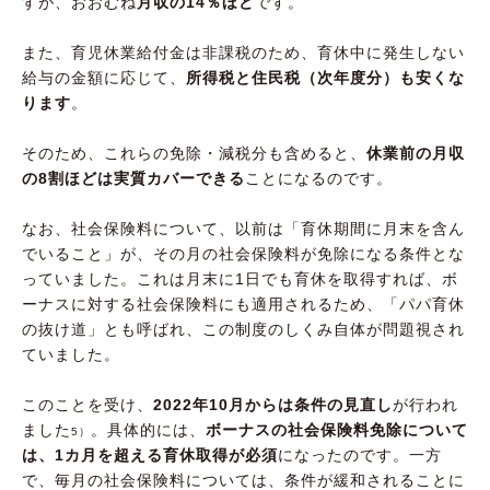
すが、おおむね
月収の14％ほど
です。
また、育児休業給付金は非課税のため、育休中に発生しない
給与の金額に応じて、
所得税と住民税（次年度分）も安くな
ります
。
そのため、これらの免除・減税分も含めると、
休業前の月収
の8割ほどは実質カバーできる
ことになるのです。
なお、社会保険料について、以前は「育休期間に月末を含ん
でいること」が、その月の社会保険料が免除になる条件とな
っていました。これは月末に1日でも育休を取得すれば、ボ
ーナスに対する社会保険料にも適用されるため、「パパ育休
の抜け道」とも呼ばれ、この制度のしくみ自体が問題視され
ていました。
このことを受け、
2022年10月からは条件の見直し
が行われ
ました
。具体的には、
ボーナスの社会保険料免除について
5）
は、1カ月を超える育休取得が必須
になったのです。一方
で、毎月の社会保険料については、条件が緩和されることに