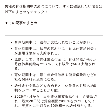
育児休業給付金の申請方法
男性の育休期間中の給与について、すぐに確認したい場合は
以下のまとめをチェック！
育休期間中は社会保険料が免除される
▼この記事のまとめ
【2025年4月】給付額が手取りの10割相当に
なる「出生後休業支援給付金」が創設
今後、育休中の金銭的な不安がより軽減される
育休期間中は、給与が支払われないことが多い。
見込みだが、少なからず備えはしておこう
育休期間中は、給与の代わりに「育児休業給付金」
が雇用保険から支給される。
原則として、育児休業給付金は、育休開始から6カ
月は休業前給与の67％、それ以降は50％支給され
る。
育休期間中は、厚生年金保険料や健康保険料などの
社会保険料も免除になる。
給付金や免除などを含めると、休業前の月収の約8
割をカバーすることが可能。
2025年4月から「出生後休業支援給付金」が創設さ
れ、最大28日間は賃金額面の80％をカバーしてく
れ、実質的に手取りの10割相当の給付額となる。