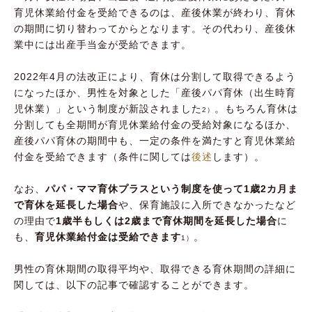
育児休業給付金を受給できるのは、産後休業が終わり、育休
の期間に切り替わってからとなります。その代わり、産後休
業中には出産手当金が受給できます。
2022年4月の法改正により、育休は分割して取得できるよう
になったほか、男性を対象とした「産後パパ育休（出生時育
児休業）」という制度が新設されました
。もちろん育休は
2）
分割しても全期間が育児休業給付金の受給対象になるほか、
産後パパ育休の期間中も、一定の条件を満たすと育児休業給
付金を受給できます（条件に関しては
後述
します）。
なお、
パパ・ママ育休プラスという制度を使って1歳2カ月ま
で育休を延長した場合
や、保育施設に入所できなかったなど
の理由で
1歳半もしくは2歳まで育休期間を延長した場合
に
も、
育児休業給付金は受給できます
。
1）
男性の育休期間の取得平均や、取得できる育休期間の詳細に
関しては、以下の記事で確認することができます。