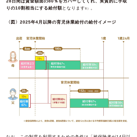
28日間は賃金額面の80％をカバーしてくれ、実質的に手取
りの10割相当にする給付額
となります
。
6）
〈図〉2025年4月以降の育児休業給付の給付イメージ
なお、この制度を利用するための条件は「被保険者が14日以