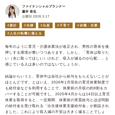
ファイナンシャルプランナー
藤井 亜也
公開日 2026.3.17
家計
夫婦
出産
子育て
休職・失業
人生の転機に備える
毎年のように育児・介護休業法が改正され、男性の育休を後
押しする環境が整いつつあります。しかし、「育休は取りた
い（夫に取ってほしい）けれど、収入が減るのが心配…」と
感じている人は多いのではないでしょうか。
結論からいうと、育休中は会社から給与をもらえないことが
ほとんどです。とはいえ、2026年1月現在の育児休業制度で
も給付金などを利用することで、休業前の月収の約8割をカ
バーすることが可能ですし、2025年4月からは14日以上育児
休業を取得すると、一定期間、休業前の実質給与とほぼ同額
の給付金を受け取れる「出生後休業支援給付金」が創設され
ました。これにより収入減の不安は大きく減ることでしょ