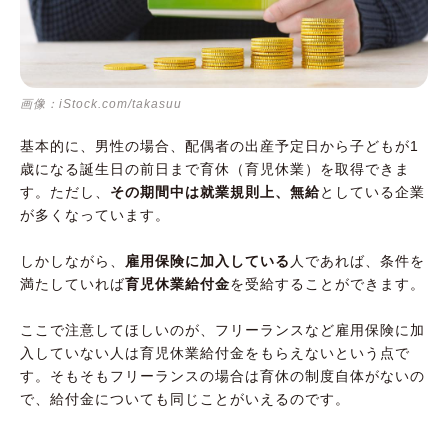
画像：iStock.com/takasuu
基本的に、男性の場合、配偶者の出産予定日から子どもが1
歳になる誕生日の前日まで育休（育児休業）を取得できま
す。ただし、
その期間中は就業規則上、無給
としている企業
が多くなっています。
しかしながら、
雇用保険に加入している
人であれば、条件を
満たしていれば
育児休業給付金
を受給することができます。
ここで注意してほしいのが、フリーランスなど雇用保険に加
入していない人は育児休業給付金をもらえないという点で
す。そもそもフリーランスの場合は育休の制度自体がないの
で、給付金についても同じことがいえるのです。