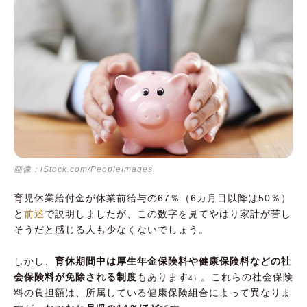
画像：iStock.com/PeopleImages
育児休業給付金が休業前給与の67％（6カ月目以降は50％）
と
前述
で説明しましたが、この数字を見てやはり家計が苦し
そうだと感じる人も少なくないでしょう。
しかし、
育休期間中は厚生年金保険料や健康保険料などの社
会保険料が免除される制度
もあります
。これらの社会保険
4）
料の負担額は、所属している健康保険組合によって異なりま