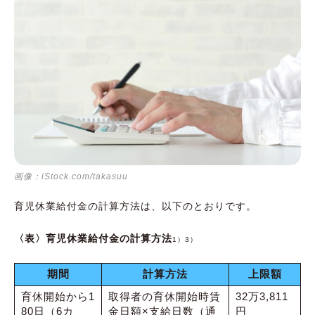
画像：iStock.com/takasuu
育児休業給付金の計算方法は、以下のとおりです。
〈表〉育児休業給付金の計算方法
1）3）
期間
計算方法
上限額
育休開始から1
取得者の育休開始時賃
32万3,811
80日（6カ
金日額×支給日数（通
円