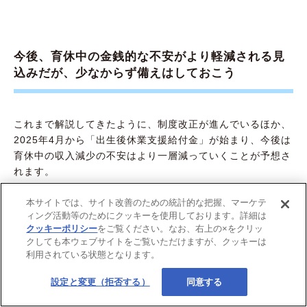
今後、育休中の金銭的な不安がより軽減される見
込みだが、少なからず備えはしておこう
これまで解説してきたように、制度改正が進んでいるほか、
2025年4月から「出生後休業支援給付金」が始まり、今後は
育休中の収入減少の不安はより一層減っていくことが予想さ
れます。
本サイトでは、サイト改善のための統計的な把握、マーケテ
ただし、「出生後休業支援給付金」が適用されるのは一定期
ィング活動等のためにクッキーを使用しております。詳細は
間に限られますし、子どもが生まれると今までよりも出費が
クッキーポリシー
をご覧ください。なお、右上の×をクリッ
かさむこともあるでしょう。
クしても本ウェブサイトをご覧いただけますが、クッキーは
利用されている状態となります。
必要以上にお金の心配をせず、子育てに集中できるように、
育休期間のための備えは計画的にしましょう。
設定と変更（拒否する）
同意する