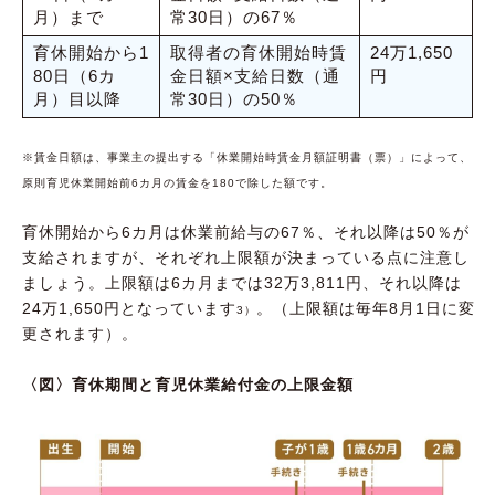
月）まで
常30日）の67％
育休開始から1
取得者の育休開始時賃
24万1,650
80日（6カ
金日額×支給日数（通
円
月）目以降
常30日）の50％
※賃金日額は、事業主の提出する「休業開始時賃金月額証明書（票）」によって、
原則育児休業開始前6カ月の賃金を180で除した額です。
育休開始から6カ月は休業前給与の67％、それ以降は50％が
支給されますが、それぞれ上限額が決まっている点に注意し
ましょう。上限額は6カ月までは32万3,811円、それ以降は
24万1,650円となっています
。（上限額は毎年8月1日に変
3）
更されます）。
〈図〉育休期間と育児休業給付金の上限金額