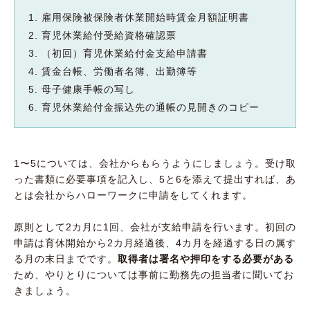
雇用保険被保険者休業開始時賃金月額証明書
育児休業給付受給資格確認票
（初回）育児休業給付金支給申請書
賃金台帳、労働者名簿、出勤簿等
母子健康手帳の写し
育児休業給付金振込先の通帳の見開きのコピー
1〜5については、会社からもらうようにしましょう。受け取
った書類に必要事項を記入し、5と6を添えて提出すれば、あ
とは会社からハローワークに申請をしてくれます。
原則として2カ月に1回、会社が支給申請を行います。初回の
申請は育休開始から2カ月経過後、4カ月を経過する日の属す
る月の末日までです。
取得者は署名や押印をする必要がある
ため、やりとりについては事前に勤務先の担当者に聞いてお
きましょう。