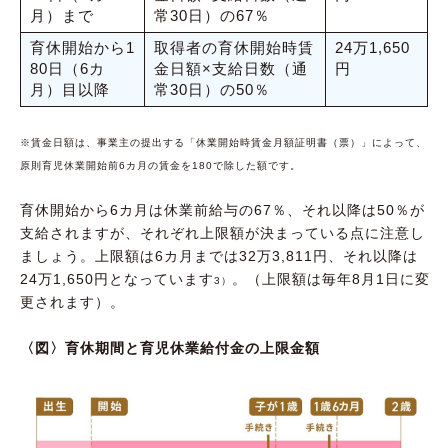
月）まで
常30日）の67％
育休開始から1
取得者の育休開始時賃
24万1,650
80日（6カ
金日額×支給日数（通
円
月）目以降
常30日）の50％
※賃金日額は、事業主の提出する「休業開始時賃金月額証明書（票）」によって、
原則育児休業開始前6カ月の賃金を180で除した額です。
育休開始から6カ月は休業前給与の67％、それ以降は50％が
支給されますが、それぞれ上限額が決まっている点に注意し
ましょう。上限額は6カ月までは32万3,811円、それ以降は
24万1,650円となっています
。（上限額は毎年8月1日に変
3）
更されます）。
〈図〉育休期間と育児休業給付金の上限金額