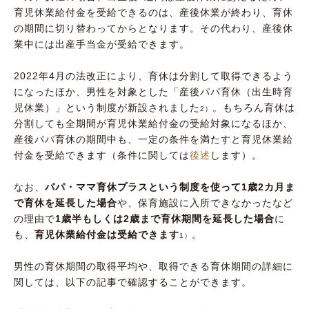
育児休業給付金を受給できるのは、産後休業が終わり、育休
の期間に切り替わってからとなります。その代わり、産後休
業中には出産手当金が受給できます。
2022年4月の法改正により、育休は分割して取得できるよう
になったほか、男性を対象とした「産後パパ育休（出生時育
児休業）」という制度が新設されました
。もちろん育休は
2）
分割しても全期間が育児休業給付金の受給対象になるほか、
産後パパ育休の期間中も、一定の条件を満たすと育児休業給
付金を受給できます（条件に関しては
後述
します）。
なお、
パパ・ママ育休プラスという制度を使って1歳2カ月ま
で育休を延長した場合
や、保育施設に入所できなかったなど
の理由で
1歳半もしくは2歳まで育休期間を延長した場合
に
も、
育児休業給付金は受給できます
。
1）
男性の育休期間の取得平均や、取得できる育休期間の詳細に
関しては、以下の記事で確認することができます。