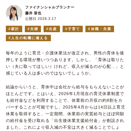
ファイナンシャルプランナー
藤井 亜也
公開日 2026.3.17
家計
夫婦
出産
子育て
休職・失業
人生の転機に備える
毎年のように育児・介護休業法が改正され、男性の育休を後
押しする環境が整いつつあります。しかし、「育休は取りた
い（夫に取ってほしい）けれど、収入が減るのが心配…」と
感じている人は多いのではないでしょうか。
結論からいうと、育休中は会社から給与をもらえないことが
ほとんどです。とはいえ、2026年1月現在の育児休業制度で
も給付金などを利用することで、休業前の月収の約8割をカ
バーすることが可能ですし、2025年4月からは14日以上育児
休業を取得すると、一定期間、休業前の実質給与とほぼ同額
の給付金を受け取れる「出生後休業支援給付金」が創設され
ました。これにより収入減の不安は大きく減ることでしょ