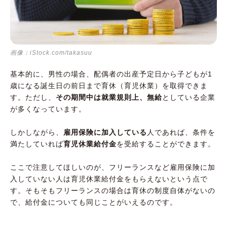
画像：iStock.com/takasuu
基本的に、男性の場合、配偶者の出産予定日から子どもが1
歳になる誕生日の前日まで育休（育児休業）を取得できま
す。ただし、
その期間中は就業規則上、無給
としている企業
が多くなっています。
しかしながら、
雇用保険に加入している
人であれば、条件を
満たしていれば
育児休業給付金
を受給することができます。
ここで注意してほしいのが、フリーランスなど雇用保険に加
入していない人は育児休業給付金をもらえないという点で
す。そもそもフリーランスの場合は育休の制度自体がないの
で、給付金についても同じことがいえるのです。