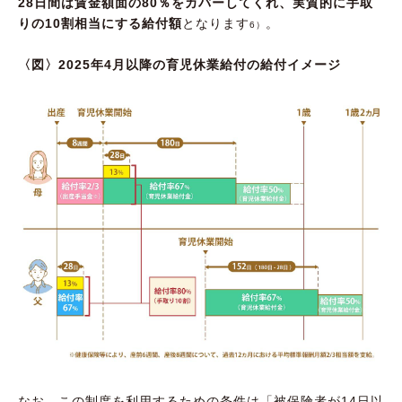
28日間は賃金額面の80％をカバーしてくれ、実質的に手取
りの10割相当にする給付額
となります
。
6）
〈図〉2025年4月以降の育児休業給付の給付イメージ
なお、この制度を利用するための条件は「被保険者が14日以