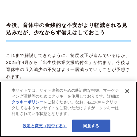
今後、育休中の金銭的な不安がより軽減される見
込みだが、少なからず備えはしておこう
これまで解説してきたように、制度改正が進んでいるほか、
2025年4月から「出生後休業支援給付金」が始まり、今後は
育休中の収入減少の不安はより一層減っていくことが予想さ
れます。
本サイトでは、サイト改善のための統計的な把握、マーケテ
ただし、「出生後休業支援給付金」が適用されるのは一定期
ィング活動等のためにクッキーを使用しております。詳細は
間に限られますし、子どもが生まれると今までよりも出費が
クッキーポリシー
をご覧ください。なお、右上の×をクリッ
かさむこともあるでしょう。
クしても本ウェブサイトをご覧いただけますが、クッキーは
利用されている状態となります。
必要以上にお金の心配をせず、子育てに集中できるように、
育休期間のための備えは計画的にしましょう。
設定と変更（拒否する）
同意する