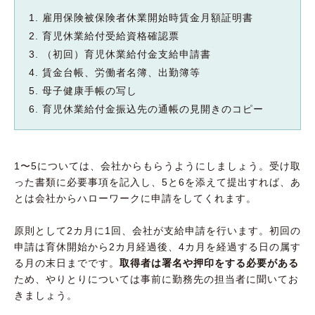
雇用保険被保険者休業開始時賃金月額証明書
育児休業給付受給資格確認票
（初回）育児休業給付金支給申請書
賃金台帳、労働者名簿、出勤簿等
母子健康手帳の写し
育児休業給付金振込先の通帳の見開きのコピー
1〜5については、会社からもらうようにしましょう。受け取
った書類に必要事項を記入し、5と6を添えて提出すれば、あ
とは会社からハローワークに申請をしてくれます。
原則として2カ月に1回、会社が支給申請を行います。初回の
申請は育休開始から2カ月経過後、4カ月を経過する日の属す
る月の末日までです。
取得者は署名や押印をする必要がある
ため、やりとりについては事前に勤務先の担当者に聞いてお
きましょう。