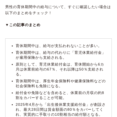
育児休業給付金の申請方法
男性の育休期間中の給与について、すぐに確認したい場合は
以下のまとめをチェック！
育休期間中は社会保険料が免除される
▼この記事のまとめ
【2025年4月】給付額が手取りの10割相当に
なる「出生後休業支援給付金」が創設
今後、育休中の金銭的な不安がより軽減される
育休期間中は、給与が支払われないことが多い。
見込みだが、少なからず備えはしておこう
育休期間中は、給与の代わりに「育児休業給付金」
が雇用保険から支給される。
原則として、育児休業給付金は、育休開始から6カ
月は休業前給与の67％、それ以降は50％支給され
る。
育休期間中は、厚生年金保険料や健康保険料などの
社会保険料も免除になる。
給付金や免除などを含めると、休業前の月収の約8
割をカバーすることが可能。
2025年4月から「出生後休業支援給付金」が創設さ
れ、最大28日間は賃金額面の80％をカバーしてく
れ、実質的に手取りの10割相当の給付額となる。