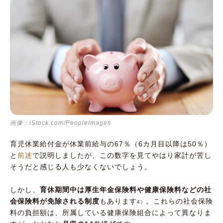
画像：iStock.com/PeopleImages
育児休業給付金が休業前給与の67％（6カ月目以降は50％）
と
前述
で説明しましたが、この数字を見てやはり家計が苦し
そうだと感じる人も少なくないでしょう。
しかし、
育休期間中は厚生年金保険料や健康保険料などの社
会保険料が免除される制度
もあります
。これらの社会保険
4）
料の負担額は、所属している健康保険組合によって異なりま