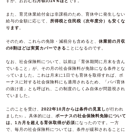
すが、おおむね
月収の14％ほど
です。
また、育児休業給付金は非課税のため、育休中に発生しない
給与の金額に応じて、
所得税と住民税（次年度分）も安くな
ります
。
そのため、これらの免除・減税分も含めると、
休業前の月収
の8割ほどは実質カバーできる
ことになるのです。
なお、社会保険料について、以前は「育休期間に月末を含ん
でいること」が、その月の社会保険料が免除になる条件とな
っていました。これは月末に1日でも育休を取得すれば、ボ
ーナスに対する社会保険料にも適用されるため、「パパ育休
の抜け道」とも呼ばれ、この制度のしくみ自体が問題視され
ていました。
このことを受け、
2022年10月からは条件の見直し
が行われ
ました
。具体的には、
ボーナスの社会保険料免除について
5）
は、1カ月を超える育休取得が必須
になったのです。一方
で、毎月の社会保険料については、条件が緩和されることに