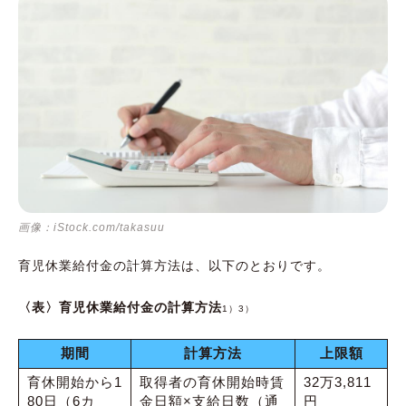
画像：iStock.com/takasuu
育児休業給付金の計算方法は、以下のとおりです。
〈表〉育児休業給付金の計算方法
1）3）
期間
計算方法
上限額
育休開始から1
取得者の育休開始時賃
32万3,811
80日（6カ
金日額×支給日数（通
円