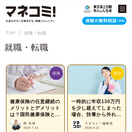
TOP
就職・転職
就職・転職
健康保険の任意継続の
一時的に年収130万円
メリットとデメリット
を少し超えてしまった
は？国民健康保険と比
場合、扶養から外れま
べてどっちがいいの？
すか？
岡 佳伸
マネコミ！編集部
2026.7.13
2026.6.22