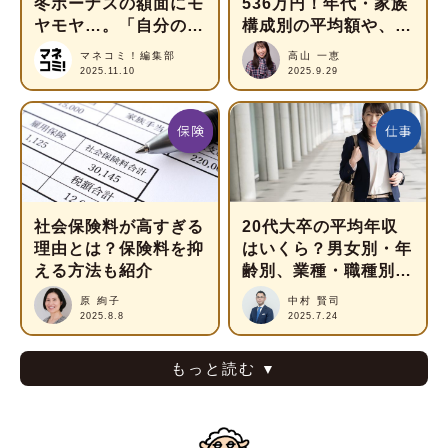
冬ボーナスの額面にモ
536万円！年代・家族
ヤモヤ…。「自分の給
構成別の平均額や、適
料」のリアルな満足度
正な家賃の目安も解説
マネコミ！編集部
高山 一恵
は？
2025.11.10
2025.9.29
社会保険料が高すぎる
20代大卒の平均年収
理由とは？保険料を抑
はいくら？男女別・年
える方法も紹介
齢別、業種・職種別の
給与をチェック！
原 絢子
中村 賢司
2025.8.8
2025.7.24