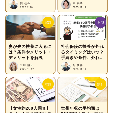
説
自分の手取りはどう変
岡 佳伸
原 絢子
わる？
2026.2.16
2025.11.19
妻が夫の扶養に入るに
社会保険の扶養が外れ
は？条件やメリット・
るタイミングはいつ？
デメリットを解説
手続きや条件、外れた
場合の影響を解説
辻田 陽子
岡 佳伸
2025.11.12
2025.11.11
【女性約200人調査】
世帯年収の平均額は