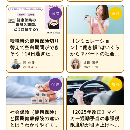
転職時の健康保険切り
【シミュレーショ
替えで空白期間ができ
ン】“働き損”はいくら
そう！14日過ぎた場
から？パートの社会保
合の病院受診など対処
険料の計算方法を解説
岡 佳伸
辻田 陽子
法を解説
2026.4.17
2026.2.25
社会保険（健康保険）
【2025年改正】マイ
と国民健康保険の違い
カー通勤手当の非課税
とは？わかりやすく解
限度額が引き上げへ！