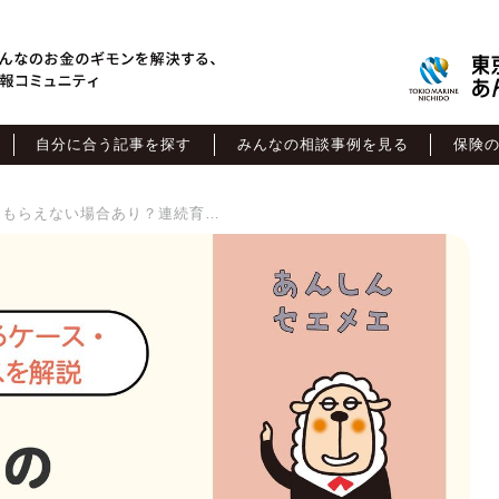
自分に合う記事を探す
みんなの相談事例を見る
保険
育児休業給付金は2人目だともらえない場合あり？連続育休と「4年遡り」の注意点