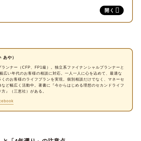
ギリもらえなかった」場合の対策
開く
る
援を活用する
医療特約を活用する
しくみを簡単に解説
い あや）
プランナー
（CFP、FP1級）。独立系ファイナンシャルプランナーと
代と幅広い年代のお客様の相談に対応。一人一人に心を込めて、最適な
付金の支給額はどうなる？
多くのお客様のライフプランを実現。個別相談だけでなく、マネーセ
修など幅広く活動中。著書に『今からはじめる理想のセカンドライフ
り方』（三恵社）がある。
cebook
復帰を挟むのがおすすめ
」と「4年遡り」の注意点