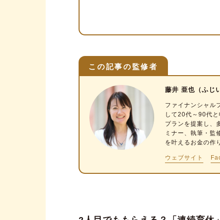
2人目の育児休業給付金が「ギリ
職場やハローワークに相談す
育児休業給付金以外の公的支
加入している医療保険の先進
この記事の監修者
そもそも育児休業給付金とは？
藤井 亜也（ふじ
育休を延長する場合の注意点
ファイナンシャル
して20代～90
育休を延長したら、育児休業給
プランを提案し、
ミナー、執筆・監
育児休業給付金以外の給付金
を叶えるお金の作
出生後休業支援給付金
ウェブサイト
Fa
育児時短就業給付金
育休は連続取得するよりも職場
2人目でももらえる？「連続育休