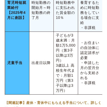
育児時短就
時短勤務の
時短勤務中
養育するた
業給付
開始月～時
に支払われ
めに時短勤
【2025年4
短勤務の終
た賃金額の
務をしてい
月に創設】
了月
10％
る場合に支
給
・非課税
子どもが3
歳未満：月
・お住まい
額1万5,000
の自治体に
円（第3子
認定請求が
以降は3万
必要
円）
児童手当
出産日以降
・申請した
3歳以上 高
月の翌月分
校生年代ま
から支給さ
で：月額1
れる
万円（第3
・非課税
子以降は3
万円）
【関連記事】産休・育休中にもらえる手当について、詳しく