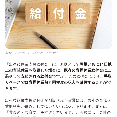
画像：iStock.com/Seiya Tabuchi
「出生後休業支援給付金」は、原則として
両親ともに14日以
上の育児休業を取得した場合に、既存の育児休業給付金に上
乗せして支給される給付金
です
。この給付金により、
手取
1）
りベースでは育児休業前と同程度の収入を確保することがで
きます
。
出生後休業支援給付金が創設された背景には、男性の育児休
業取得率が依然として低いという現状があります。政府は
「共働き・共育て」を推進していますが、実際には、男性の