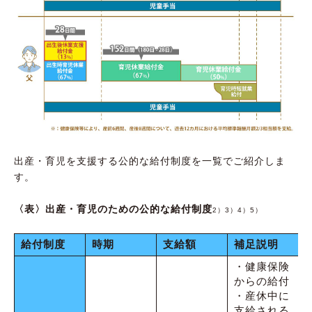
出産・育児を支援する公的な給付制度を一覧でご紹介しま
す。
〈表〉出産・育児のための公的な給付制度
2）3）4）5）
給付制度
時期
支給額
補足説明
・健康保険
からの給付
・産休中に
支給される