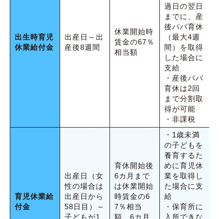
過日の翌日
までに、産
後パパ育休
休業開始時
出生時育児
出産日～出
（最大4週
賃金の67％
休業給付金
産後8週間
間）を取得
相当額
した場合に
支給
・産後パパ
育休は2回
まで分割取
得が可能
・非課税
・1歳未満
の子どもを
養育するた
育休開始後
めに育児休
出産日（女
6カ月まで
業を取得し
性の場合は
は休業開始
た場合に支
育児休業給
出産日から
時賃金の6
給
付金
58日目）～
7％相当
・保育所に
子どもが1
額、6カ月
入所できな