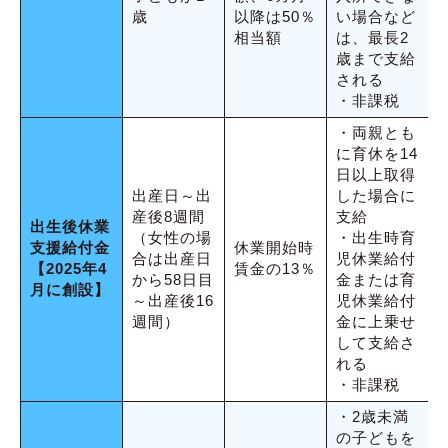
歳
以降は50％
い場合など
相当額
は、最長2
歳まで支給
される
・非課税
・両親とも
に育休を14
日以上取得
出産日～出
した場合に
産後8週間
支給
出生後休業
（女性の場
・出生時育
支援給付金
休業開始時
合は出産日
児休業給付
【2025年4
賃金の13％
から58日目
金または育
月に創設】
～出産後16
児休業給付
週間）
金に上乗せ
して支給さ
れる
・非課税
・2歳未満
の子どもを