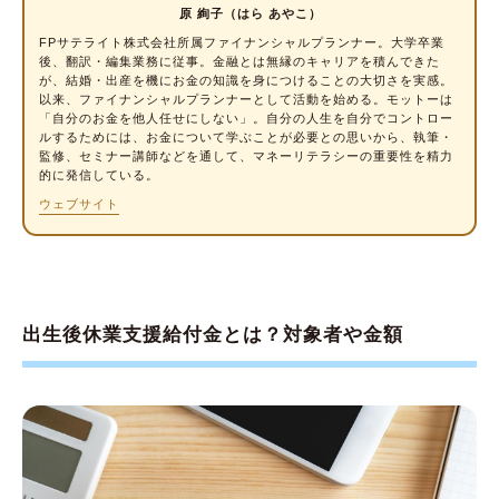
原 絢子（はら あやこ）
場合、何月生まれの子どもから給付対象です
FPサテライト株式会社所属
ファイナンシャルプランナー
。大学卒業
か？
後、翻訳・編集業務に従事。金融とは無縁のキャリアを積んできた
が、結婚・出産を機にお金の知識を身につけることの大切さを実感。
配偶者が育児休業を取得できない場合でも、
以来、ファイナンシャルプランナーとして活動を始める。モットーは
給付金を受け取れますか？
「自分のお金を他人任せにしない」。自分の人生を自分でコントロー
ルするためには、お金について学ぶことが必要との思いから、執筆・
給付金の支給までにどれくらい時間がかかり
監修、セミナー講師などを通して、マネーリテラシーの重要性を精力
ますか？
的に発信している。
ウェブサイト
給付金はいつの給与で計算されますか？
ひとり親（片親）でも出生後休業支援給付金
はもらえますか？
育休中、2人目を妊娠した場合、出生後休業支
出生後休業支援給付金とは？対象者や金額
援給付金はもらえますか？
出生後休業支援給付金を活用して、育児の経済
的不安を軽くしよう