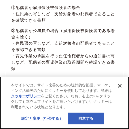
①配偶者が雇用保険被保険者の場合
・住民票の写しなど、支給対象者の配偶者であること
を確認できる書類
②配偶者が公務員の場合（雇用保険被保険者である場
合を除く）
・住民票の写しなど、支給対象者の配偶者であること
を確認できる書類
・育児休業の承認を行った任命権者からの通知書の写
しなど、配偶者の育児休業の取得期間を確認できる書
類
③配偶者が「配偶者の育児休業を要件としない場合」
本サイトでは、サイト改善のための統計的な把握、マーケテ
に該当する場合
ィング活動等のためにクッキーを使用しております。詳細は
・配偶者の状態が確認できる書類
（※）
クッキーポリシー
をご覧ください。なお、右上の×をクリッ
※：
厚生労働省のリーフレット
に詳しく掲載されてい
クしても本ウェブサイトをご覧いただけますが、クッキーは
ます。
利用されている状態となります。
設定と変更（拒否する）
同意する