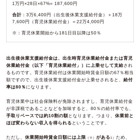
1万円×28日×67%= 187,600円
合計
：3万6,400円（出生後休業支援給付金）＋18万
7,600円（育児休業給付金）＝22万4,000円
※：育児休業開始から181日目以降は50％
出生後休業支援給付金は、出生時育児休業給付金または育児
休業給付金（以下「育児休業給付」）に上乗せして支給
され
るものです。育児休業給付は休業開始時賃金日額の67％相当
額ですので、出生後休業支援給付金が上乗せされると、
給付
率は80％
になります。
育児休業中は社会保険料が免除されますし、育児休業給付金
が非課税であることなどを加味すると、80％の給付率でも、
手取りベースでは約10割の額
となります。つまり、
休業前と
ほぼ変わらない収入を得られる
ということです。
ただし、
休業開始時賃金日額には上限
がある
ため、
（※）
1）