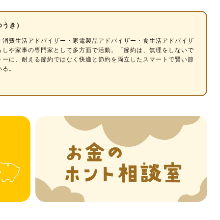
と得意分野を知る
ゆうき）
エアコンの賢い使い方
・消費生活アドバイザー
・家電製品アドバイザー・食生活アドバイザ
らしや家事の専門家として多方面で活動。「節約は、無理をしないで
なし」と「こまめに入り切り」、どっちがお得？
トーに、耐える節約ではなく快適と節約を両立したスマートで賢い節
いる。
ト？
でもコストが変わる
？
意
らに節約
大事！おすすめ暖房器具を紹介
：サーキュレーター
：加湿器
め1：電気膝掛け