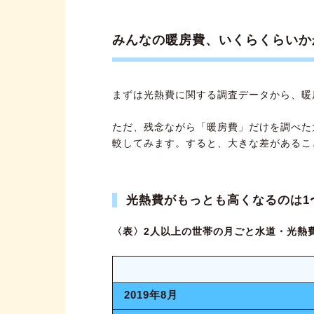
一人暮らし・狭い部屋におすす
【環境別】暖房器具の使い方の
みんなの暖房費、いくらくらいか
1ルーム（6畳ほど）で一人暮
ペットを飼っていて、留守中
まずは光熱費に関する調査データから、暖
オール電化の場合
ただ、残念ながら「暖房費」だけを調べた
冬に向けて、自分に最適な省エ
較してみます。すると、大きな差があるこ
光熱費がもっとも高くなるのは1
〈表〉2人以上の世帯の月ごと水道・光熱
2019年8月