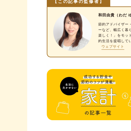
【この記事の監修者】
【ポイント4】湿度に気を配る
【ポイント5】暖房器具の種類
和田由貴（わだ 
結局、何度に設定すればいい？
節約アドバイザー
ーなど、幅広く暮
（1）エアコンは「つけっぱ
楽しく！」をモッ
約生活を提唱して
（2）何度に設定するのがベス
ウェブサイト
（3）型番、フィルターの状況
（4）風向き・風量はどうする
（5）部屋の家具の配置にも注
（6）他アイテムとの併用でさ
エアコンだけでなく使い分けが
エアコンとの併用におすすめ1
エアコンとの併用におすすめ2
一人暮らし・狭い部屋におすす