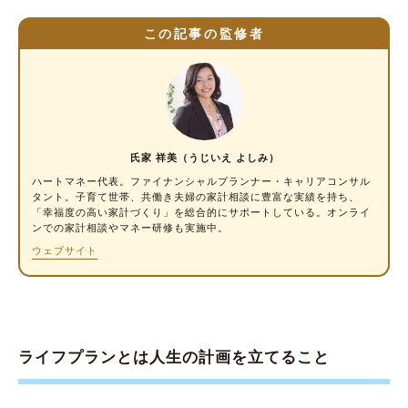
シミュレーションサイトやエクセルの無料テ
この記事の監修者
ンプレートを利用する
エクセルで自作する
FPに相談する
ライフプラン表を作る際の3つのポイント
氏家 祥美（うじいえ よしみ）
①まずは人生の夢や目標を書き出す
ハートマネー代表。
ファイナンシャルプランナー・キャリアコンサル
②ざっくりでもいいのでかかるお金を考える
タント
。子育て世帯、共働き夫婦の家計相談に豊富な実績を持ち、
「幸福度の高い家計づくり」を総合的にサポートしている。オンライ
③定期的に見直す
ンでの家計相談やマネー研修も実施中。
ウェブサイト
ライフプラン表を作るメリット
メリット①将来を俯瞰し、お金の流れを把握
できる
メリット②「今」何をするべきか判断し、漠
ライフプランとは人生の計画を立てること
然としたお金の不安を軽減できる
ライフプラン表を作成しよう