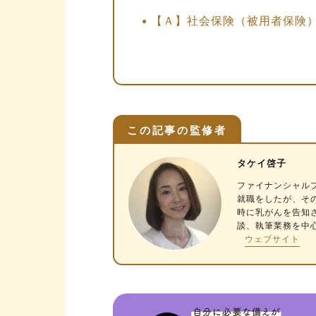
【Ａ】社会保険（被用者保険
【Ｂ】国民健康保険
【Ｃ】後期高齢者医療制度
保険証の記号・番号から読み取
保険証の色や形からわかる情
この記事の監修者
保険証で注目すべきは「記号
タケイ啓子
保険証から読み取れる情報は
ファイナンシャル
保険証の種類によって自己負担
就職をしたが、そ
時に乳がんを告知
自己負担額は原則として平等
談、執筆業務を中
ウェブサイト
社保と国保で異なる「保険料
保険証の種類で受けられる保
【2024年12月変更】保険証の