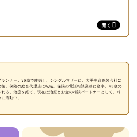
）
開く
れる情報
報は？
」、「番号」、「保険者番号」の3つ
、どこで役立つ？
プランナー
。36歳で離婚し、シングルマザーに。大手生命保険会社に
額や保険料は異なる？
の後、保険の総合代理店に転職。保険の電話相談業務に従事。43歳の
される。治療を経て、現在は治療とお金の相談パートナーとして、相
心に活動中。
の計算・支払い方法」
障にも違いがある
再交付・切り替えの注意点