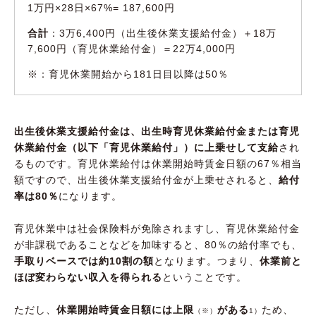
1万円×28日×67%= 187,600円
合計
：3万6,400円（出生後休業支援給付金）＋18万
7,600円（育児休業給付金）＝22万4,000円
※：育児休業開始から181日目以降は50％
出生後休業支援給付金は、出生時育児休業給付金または育児
休業給付金（以下「育児休業給付」）に上乗せして支給
され
るものです。育児休業給付は休業開始時賃金日額の67％相当
額ですので、出生後休業支援給付金が上乗せされると、
給付
率は80％
になります。
育児休業中は社会保険料が免除されますし、育児休業給付金
が非課税であることなどを加味すると、80％の給付率でも、
手取りベースでは約10割の額
となります。つまり、
休業前と
ほぼ変わらない収入を得られる
ということです。
ただし、
休業開始時賃金日額には上限
がある
ため、
（※）
1）