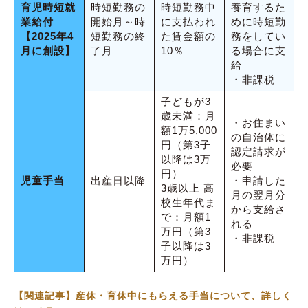
育児時短就
時短勤務の
時短勤務中
養育するた
業給付
開始月～時
に支払われ
めに時短勤
【2025年4
短勤務の終
た賃金額の
務をしてい
月に創設】
了月
10％
る場合に支
給
・非課税
子どもが3
歳未満：月
・お住まい
額1万5,000
の自治体に
円（第3子
認定請求が
以降は3万
必要
円）
児童手当
出産日以降
・申請した
3歳以上 高
月の翌月分
校生年代ま
から支給さ
で：月額1
れる
万円（第3
・非課税
子以降は3
万円）
【関連記事】産休・育休中にもらえる手当について、詳しく