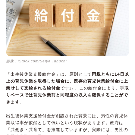
画像：iStock.com/Seiya Tabuchi
「出生後休業支援給付金」は、原則として
両親ともに14日以
上の育児休業を取得した場合に、既存の育児休業給付金に上
乗せして支給される給付金
です
。この給付金により、
手取
1）
りベースでは育児休業前と同程度の収入を確保することがで
きます
。
出生後休業支援給付金が創設された背景には、男性の育児休
業取得率が依然として低いという現状があります。政府は
「共働き・共育て」を推進していますが、実際には、男性の