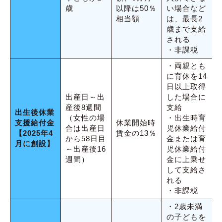
歳
以降は50％
い場合など
相当額
は、最長2
歳まで支給
される
・非課税
・両親とも
に育休を14
日以上取得
出産日～出
した場合に
産後8週間
支給
出生後休業
（女性の場
・出生時育
支援給付金
休業開始時
合は出産日
児休業給付
【2025年4
賃金の13％
から58日目
金または育
月に創設】
～出産後16
児休業給付
週間）
金に上乗せ
して支給さ
れる
・非課税
・2歳未満
の子どもを