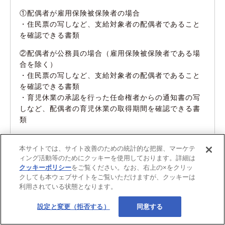
①配偶者が雇用保険被保険者の場合
・住民票の写しなど、支給対象者の配偶者であること
を確認できる書類
②配偶者が公務員の場合（雇用保険被保険者である場
合を除く）
・住民票の写しなど、支給対象者の配偶者であること
を確認できる書類
・育児休業の承認を行った任命権者からの通知書の写
しなど、配偶者の育児休業の取得期間を確認できる書
類
③配偶者が「配偶者の育児休業を要件としない場合」
本サイトでは、サイト改善のための統計的な把握、マーケテ
に該当する場合
ィング活動等のためにクッキーを使用しております。詳細は
・配偶者の状態が確認できる書類
（※）
クッキーポリシー
をご覧ください。なお、右上の×をクリッ
※：
厚生労働省のリーフレット
に詳しく掲載されてい
クしても本ウェブサイトをご覧いただけますが、クッキーは
ます。
利用されている状態となります。
設定と変更（拒否する）
同意する