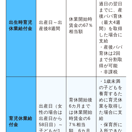
過日の翌日
までに、産
後パパ育休
休業開始時
出生時育児
出産日～出
（最大4週
賃金の67％
休業給付金
産後8週間
間）を取得
相当額
した場合に
支給
・産後パパ
育休は2回
まで分割取
得が可能
・非課税
・1歳未満
の子どもを
養育するた
育休開始後
めに育児休
出産日（女
6カ月まで
業を取得し
性の場合は
は休業開始
た場合に支
育児休業給
出産日から
時賃金の6
給
付金
58日目）～
7％相当
・保育所に
子どもが1
額、6カ月
入所できな