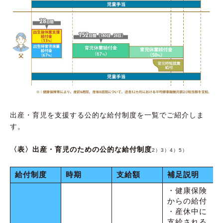
出産・育児を支援する公的な給付制度を一覧でご紹介しま
す。
〈表〉出産・育児のための公的な給付制度
2）3）4）5）
給付制度
時期
支給額
補足説明
・健康保険
からの給付
・産休中に
支給される