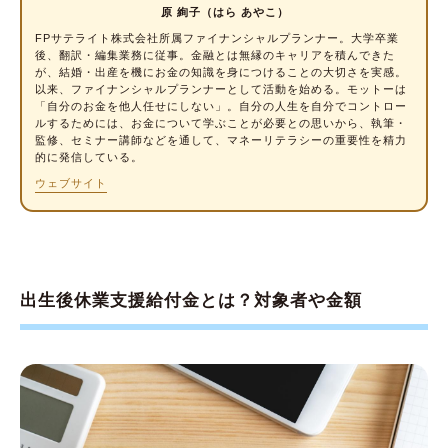
原 絢子（はら あやこ）
場合、何月生まれの子どもから給付対象です
FPサテライト株式会社所属
ファイナンシャルプランナー
。大学卒業
か？
後、翻訳・編集業務に従事。金融とは無縁のキャリアを積んできた
が、結婚・出産を機にお金の知識を身につけることの大切さを実感。
配偶者が育児休業を取得できない場合でも、
以来、ファイナンシャルプランナーとして活動を始める。モットーは
給付金を受け取れますか？
「自分のお金を他人任せにしない」。自分の人生を自分でコントロー
ルするためには、お金について学ぶことが必要との思いから、執筆・
給付金の支給までにどれくらい時間がかかり
監修、セミナー講師などを通して、マネーリテラシーの重要性を精力
ますか？
的に発信している。
ウェブサイト
給付金はいつの給与で計算されますか？
ひとり親（片親）でも出生後休業支援給付金
はもらえますか？
育休中、2人目を妊娠した場合、出生後休業支
出生後休業支援給付金とは？対象者や金額
援給付金はもらえますか？
出生後休業支援給付金を活用して、育児の経済
的不安を軽くしよう