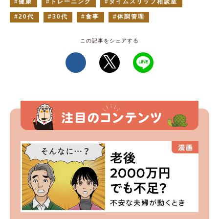
健康
トレーニング
タイムスリップ相談室
20代
30代
食事
体調管理