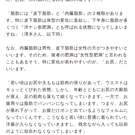
「脂肪には『皮下脂肪』と『内臓脂肪』の２種類がありま
す。特に皮下脂肪は体型の変化に直結し、下半身に脂肪が多
くつく『洋ナシ形肥満』とも呼ばれる状態になってしまいま
すね」（澤木さん、以下同）
なお、内臓脂肪は男性、皮下脂肪は女性の方がつきやすいと
いいます。そのため、後者の肥満は“女性型肥満”と言われる
こともあるそう。特に変化が表れやすいのが、「お尻」だと
いいます。
「若い頃はお尻や太ももは筋肉の張りがあって、ウエストは
キュッとくびれた状態。しかし、年齢とともにお尻の大殿筋
が衰え、足の筋肉も落ちて細くなっていきます。一方で、お
腹周りは脂肪でパンパンになってしまいます。つまり、お尻
が垂れ下がって、お腹だけポンと出ているようなフォルムに
なっていくんです。こうなると若い頃に普通に着られていた
洋服が入らなくなっていきますし、残念ながら入っても以前
のように似合わなくなってしまいます」