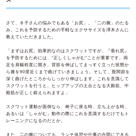
さて、Ｂ子さんの悩みでもある「お尻」、「二の腕」のたる
み。これを予防するための手軽なエクササイズを澤木さんに
教えていただきました。
「まずはお尻。効果的なのはスクワットですが、『垂れ尻』
を予防するためには、“正しくしゃがむ”ことが重要です。両
足を肩幅程度に開き、背筋を伸ばしてまっすぐ立った状態か
ら膝を90度近くまで曲げていきましょう。そして、股関節を
深く曲げたところからしっかり伸ばします。これを意識して
スクワットを行うと、ヒップアップの土台となる大殿筋、中
殿筋が正しく鍛えられますよ」
スクワット運動が面倒なら、椅子に座る時、立ち上がる時、
あるいは「しゃがむ」動作の際にこれを意識するだけでもト
レーニングになるのだとか。
また、二の腕についても、ランチ休憩や仕事の合間にできる