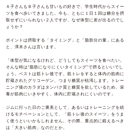
Ａ子さんもＢ子さんも甘いもの好きで、学生時代からスイー
ツを食べ歩いてきました。今も、ともに１日１回は糖分を摂
取せずにいられない２人ですが、なぜ体型に差が出るのでし
ょうか？
ポイントは摂取する「タイミング」と「脂肪分の量」にある
と、澤木さんは言います。
「体型が気になるけれど、どうしてもスイーツを食べたい。
そんな時は“脂肪になりにくいタイミング”で摂るといいでし
ょう。ベストは筋トレ後です。筋トレをすると体内の筋肉に
貯蔵されたグリコーゲン、つまり糖質が枯渇します。トレー
ニング後のカラダはタンパク質と糖質を欲しているため、栄
養が筋肉にいきやすく、体内に貯蔵されにくいのです」
ジムに行った日のご褒美として、あるいはトレーニングを続
けるモチベーションとして、「筋トレ後のスイーツ」をうま
く使うといいかもしれません。その際、重点的に鍛えるべき
は「大きい筋肉」なのだとか。