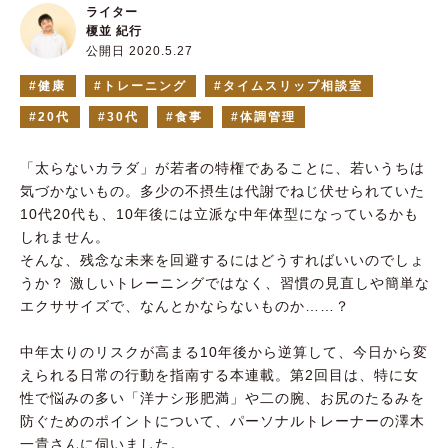
ライター
榎並 紀行
公開日 2020.5.27
健康
トレーニング
タイムスリップ相談室
20代
30代
食事
体調管理
「太らないカラダ」が若者の特権であることに、若いうちは
気づかないもの。多少の不摂生は代謝でねじ伏せられていた
10代20代も、10年後には立派な中年体型になっているかも
しれません。
そんな、残念な未来を回避するにはどうすればいいのでしょ
うか？ 激しいトレーニングではなく、習慣の見直しや簡単な
エクササイズで、なんとかならないものか……？
中年太りのリスクが高まる10年後から逆算して、今日から変
えられる日常の行動を指南する本連載。第2回目は、特に女
性で悩みの多い「洋ナシ形肥満」や二の腕、お尻のたるみを
防ぐためのポイントについて、パーソナルトレーナーの澤木
一貴さんに伺いました。