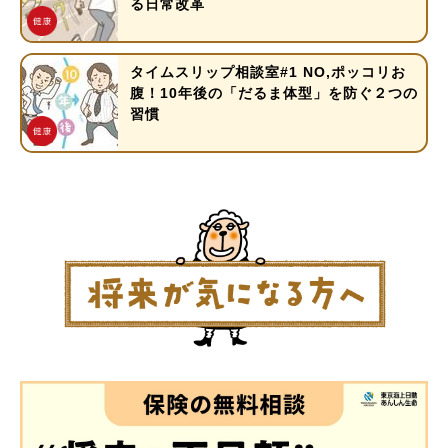
る日常改革
タイムスリップ相談室#1 NO,ポッコリお
腹！10年後の「だるま体型」を防ぐ２つの
習慣