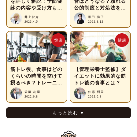
を詳しく解説！予防健
合はどうなる？頼れる
診の内容や受け方も紹
公的制度と対処法を解
介
説
井上智介
黒田 尚子
2023.4.5
2022.8.12
筋トレ後、食事はどの
【管理栄養士監修】ダ
くらいの時間を空けて
イエットに効果的な筋
摂るべき？トレーニン
トレ後の食事とは？
グ効果を上げる栄養素
佐藤 樹里
佐藤 樹里
やタイミングを解説
2022.6.8
2022.6.8