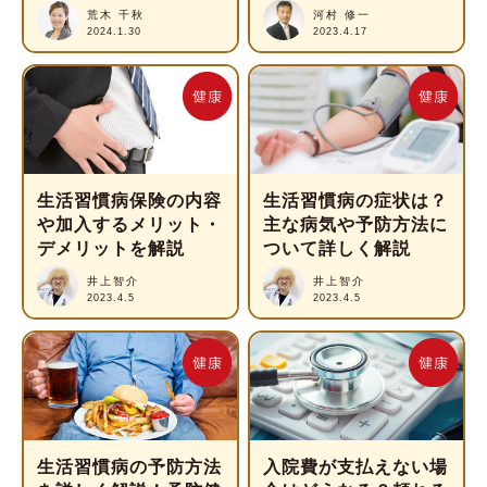
荒木 千秋
河村 修一
2024.1.30
2023.4.17
生活習慣病保険の内容
生活習慣病の症状は？
や加入するメリット・
主な病気や予防方法に
デメリットを解説
ついて詳しく解説
井上智介
井上智介
2023.4.5
2023.4.5
生活習慣病の予防方法
入院費が支払えない場