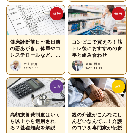
健康診断前日〜数日前
コンビニで買える！筋
の悪あがき。体重やコ
トレ後におすすめの食
レステロールなど、診
事と組み合わせ
断結果への影響は？
井上智介
佐藤 樹里
2025.1.14
2024.12.23
高額療養費制度はいく
親の介護がこんなにし
ら以上から適用され
んどいなんて…！介護
る？基礎知識を解説
のコツを専門家が伝授