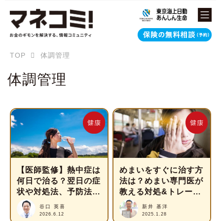
TOP
体調管理
体調管理
【医師監修】熱中症は
めまいをすぐに治す方
何日で治る？翌日の症
法は？めまい専門医が
状や対処法、予防法を
教える対処&トレーニ
知って対策しよう！
ング法
谷口 英喜
新井 基洋
2026.6.12
2025.1.28