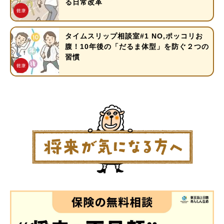
る日常改革
タイムスリップ相談室#1 NO,ポッコリお
腹！10年後の「だるま体型」を防ぐ２つの
習慣