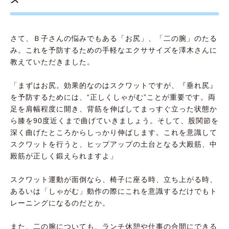
さて、Ｂ子さんの悩みでもある「お尻」、「二の腕」のたる
み。これを予防するための手軽なエクササイズを澤木さんに
教えていただきました。
「まずはお尻。効果的なのはスクワットですが、『垂れ尻』
を予防するためには、“正しくしゃがむ”ことが重要です。両
足を肩幅程度に開き、背筋を伸ばしてまっすぐ立った状態か
ら膝を90度近くまで曲げていきましょう。そして、股関節を
深く曲げたところからしっかり伸ばします。これを意識して
スクワットを行うと、ヒップアップの土台となる大殿筋、中
殿筋が正しく鍛えられますよ」
スクワット運動が面倒なら、椅子に座る時、立ち上がる時、
あるいは「しゃがむ」動作の際にこれを意識するだけでもト
レーニングになるのだとか。
また、二の腕についても、ランチ休憩や仕事の合間にできる