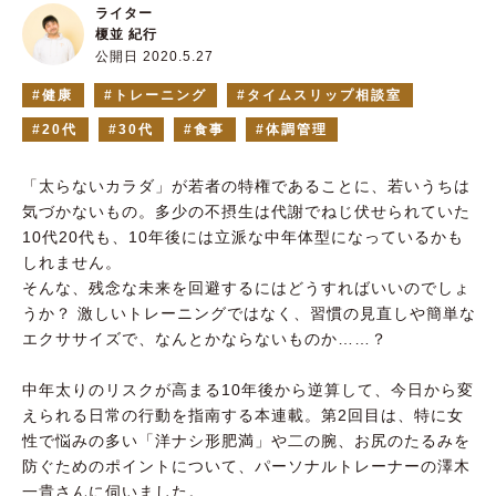
ライター
榎並 紀行
公開日 2020.5.27
健康
トレーニング
タイムスリップ相談室
20代
30代
食事
体調管理
「太らないカラダ」が若者の特権であることに、若いうちは
気づかないもの。多少の不摂生は代謝でねじ伏せられていた
10代20代も、10年後には立派な中年体型になっているかも
しれません。
そんな、残念な未来を回避するにはどうすればいいのでしょ
うか？ 激しいトレーニングではなく、習慣の見直しや簡単な
エクササイズで、なんとかならないものか……？
中年太りのリスクが高まる10年後から逆算して、今日から変
えられる日常の行動を指南する本連載。第2回目は、特に女
性で悩みの多い「洋ナシ形肥満」や二の腕、お尻のたるみを
防ぐためのポイントについて、パーソナルトレーナーの澤木
一貴さんに伺いました。