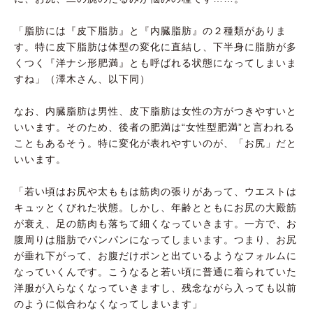
「脂肪には『皮下脂肪』と『内臓脂肪』の２種類がありま
す。特に皮下脂肪は体型の変化に直結し、下半身に脂肪が多
くつく『洋ナシ形肥満』とも呼ばれる状態になってしまいま
すね」（澤木さん、以下同）
なお、内臓脂肪は男性、皮下脂肪は女性の方がつきやすいと
いいます。そのため、後者の肥満は“女性型肥満”と言われる
こともあるそう。特に変化が表れやすいのが、「お尻」だと
いいます。
「若い頃はお尻や太ももは筋肉の張りがあって、ウエストは
キュッとくびれた状態。しかし、年齢とともにお尻の大殿筋
が衰え、足の筋肉も落ちて細くなっていきます。一方で、お
腹周りは脂肪でパンパンになってしまいます。つまり、お尻
が垂れ下がって、お腹だけポンと出ているようなフォルムに
なっていくんです。こうなると若い頃に普通に着られていた
洋服が入らなくなっていきますし、残念ながら入っても以前
のように似合わなくなってしまいます」