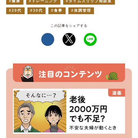
健康
トレーニング
タイムスリップ相談室
20代
30代
食事
体調管理