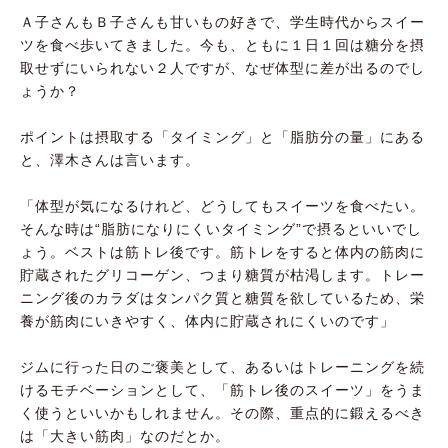
Ａ子さんもＢ子さんも甘いもの好きで、学生時代からスイー
ツを食べ歩いてきました。今も、ともに１日１回は糖分を摂
取せずにいられない２人ですが、なぜ体型に差が出るのでし
ょうか？
ポイントは摂取する「タイミング」と「脂肪分の量」にある
と、澤木さんは言います。
「体型が気になるけれど、どうしてもスイーツを食べたい。
そんな時は“脂肪になりにくいタイミング”で摂るといいでし
ょう。ベストは筋トレ後です。筋トレをすると体内の筋肉に
貯蔵されたグリコーゲン、つまり糖質が枯渇します。トレー
ニング後のカラダはタンパク質と糖質を欲しているため、栄
養が筋肉にいきやすく、体内に貯蔵されにくいのです」
ジムに行った日のご褒美として、あるいはトレーニングを続
けるモチベーションとして、「筋トレ後のスイーツ」をうま
く使うといいかもしれません。その際、重点的に鍛えるべき
は「大きい筋肉」なのだとか。