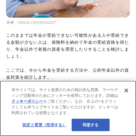
画像：iStock.com/miya227
このままでは年金が受給できない可能性がある人や受給でき
る金額が少ない人は、保険料を納めて年金の受給資格を得た
り、年金以外で老後の資産を用意したりすることを検討しま
しょう。
ここでは、今から年金を受給する方法や、公的年金以外の資
金対策を紹介します。
本サイトでは、サイト改善のための統計的な把握、マーケテ
ィング活動等のためにクッキーを使用しております。詳細は
任意加入制度を利用する
クッキーポリシー
をご覧ください。なお、右上の×をクリッ
クしても本ウェブサイトをご覧いただけますが、クッキーは
任意加入制度は60歳の時点で老齢基礎年金の受給資格を満た
利用されている状態となります。
していない場合や満額を受給できない場合に、60歳以降も国
設定と変更（拒否する）
同意する
民年金に任意加入して保険料を納めることができる制度です
。保険料を払った分だけ保険料納付済期間が増え、国民年
9）