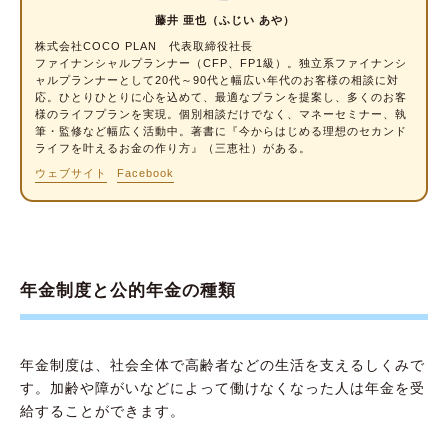
藤井 亜也（ふじい あや）
資産運用をする
株式会社COCO PLAN 代表取締役社長
60歳以降も働く
ファイナンシャルプランナー
（CFP、FP1級）。独立系ファイナンシ
ャルプランナーとして20代～90代と幅広い年代のお客様の相談に対
長期借入や保険料を早めに払い終えておく
応。ひとりひとりに心を込めて、最適なプランを提案し、多くのお客
様のライフプランを実現。個別相談だけでなく、マネーセミナー、執
筆・監修など幅広く活動中。著書に『今からはじめる理想のセカンド
年金がもらえない人に関するよくある質問
ライフを叶えるお金の作り方』（三恵社）がある。
Q1.60歳まで国民年金を一度も払っていない
ウェブサイト
Facebook
場合は年金がもらえない？
Q2.外国に住むと年金はもらえなくなる？
Q3.保険料が払えない場合はどうすればいい？
年金制度と公的年金の種類
Q4.追納した場合に、そのほかの未納分の支払
い督促はくる？
Q5.年金をもらえるかわからない時はどうすれ
年金制度は、社会全体で高齢者などの生活を支えるしくみで
ばいい？
す。加齢や障がいなどによって働けなくなった人は年金を受
将来年金がもらえるかどうかは早めに確認して
給することができます。
おこう