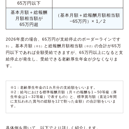
65万円以下
基本月額＋総報酬
（基本月額＋総報酬月額相当額
月額相当額が
−65万円）× 1／2
65万円超
2026年度の場合、65万円が支給停止のボーダーラインです
。基本月額
と総報酬月額相当額
の合計が65万
3）
（※1）
（※2）
円以下であれば全額受給できますが、65万円以上になると支
給停止が発生し、受給できる老齢厚生年金が少なくなりま
す。
※1：老齢厚生年金の1カ月分の支給額をいいます。
※2：給与における標準報酬月額（月々の報酬を1～50等級（厚
生年金は1～32等級）で表すもの）と、標準賞与額（直近1年間
に支払われた賞与の総額を12で割った金額）の合計額をいいま
す。
具体例を用いて、以下でより詳しく紹介します。