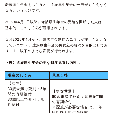
老齢厚生年金をもらうと、遺族厚生年金の一部がもらえなく
なるというわけです。
2007年4月1日以降に老齢厚生年金の受給を開始した人は、
基本的にこのしくみが適用されます。
なお2028年4月から、遺族年金制度の見直しが施行予定とな
っています
。遺族厚生年金の男女差の解消を目的としてお
6）
り、主に以下のような変更が行われます。
〈表〉遺族厚生年金の主な制度見直し内容
6）
現在のしくみ
見直し後
【女性】
30歳未満で死別：5年
【男女共通】
間の有期給付
60歳未満で死別：原則5年間
30歳以上で死別：無
の有期給付
期給付
※配慮が必要な場合は、5年
目以降も給付を継続