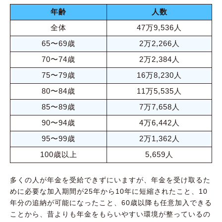
年齢
人数
全体
47万9,536人
65〜69歳
2万2,266人
70〜74歳
2万2,384人
75〜79歳
16万8,230人
80〜84歳
11万5,535人
85〜89歳
7万7,658人
90〜94歳
4万6,442人
95〜99歳
2万1,362人
100歳以上
5,659人
多くの人が年金を受給できずにいますが、年金を受け取るた
めに必要な加入期間が25年から10年に短縮されたこと、10
年分の追納が可能になったこと、60歳以降も任意加入できる
ことから、昔よりも年金をもらいやすい環境が整っているの