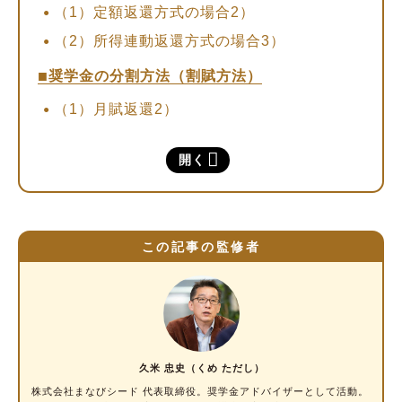
（1）定額返還方式の場合2）
（2）所得連動返還方式の場合3）
奨学金の分割方法（割賦方法）
（1）月賦返還2）
（2）月賦・半年賦併用返還2）
開く
繰り上げ返済や一括返済の利用も検討しよう
返済開始時期や返済期間の目安を理解し、無理
のない返済プランを立てよう
この記事の監修者
久米 忠史（くめ ただし）
株式会社まなびシード 代表取締役。
奨学金アドバイザー
として活動。