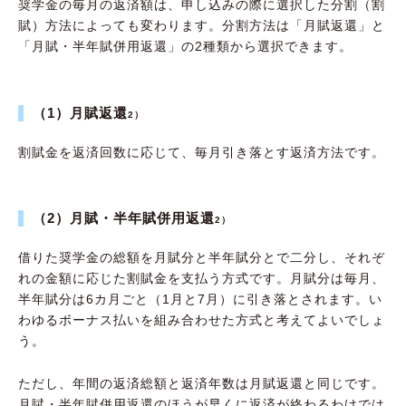
奨学金の毎月の返済額は、申し込みの際に選択した分割（割
賦）方法によっても変わります。分割方法は「月賦返還」と
「月賦・半年賦併用返還」の2種類から選択できます。
（1）月賦返還
2）
割賦金を返済回数に応じて、毎月引き落とす返済方法です。
（2）月賦・半年賦併用返還
2）
借りた奨学金の総額を月賦分と半年賦分とで二分し、それぞ
れの金額に応じた割賦金を支払う方式です。月賦分は毎月、
半年賦分は6カ月ごと（1月と7月）に引き落とされます。い
わゆるボーナス払いを組み合わせた方式と考えてよいでしょ
う。
ただし、年間の返済総額と返済年数は月賦返還と同じです。
月賦・半年賦併用返還のほうが早くに返済が終わるわけでは