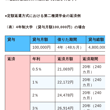
●定額返還方式における第二種奨学金の返済例
〈表〉4年制大学 （貸与月額100,000円）の場合
貸与
貸与月額
借りた期間
貸与総額
100,000円
4年（48カ月）
4,800,000
返済
年利
返済月額
返済期間
20年（240
5
0.5％
21,069円
カ月）
20年（240
5
1％
22,172円
カ月）
20年（240
5
2％
24,478円
カ月）
20年（240
6
3％
26,914円