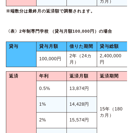
カ月）
※端数分は最終月の返済額で調整されます。
〈表〉2年制専門学校 （貸与月額100,000円）の場合
貸与
貸与月額
借りた期間
貸与総額
2年（24カ
2,400,000
100,000円
月）
円
返済
年利
返済月額
返済期間
2
0.5%
13,874円
2
1%
14,428円
15年（180
カ月）
2
2%
15,574円
3