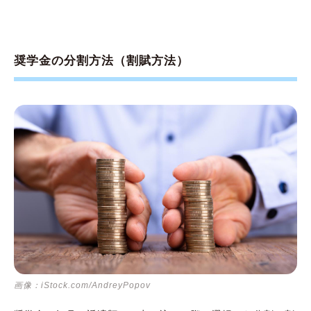
奨学金の分割方法（割賦方法）
画像：iStock.com/AndreyPopov