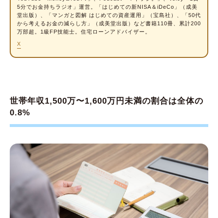
世帯年収1,500万円の保育料はいくら？
5分でお金持ちラジオ」運営。「はじめての新NISA＆iDeCo」（成美
堂出版）、「マンガと図解 はじめての資産運用」（宝島社）、「50代
から考えるお金の減らし方」（成美堂出版）など書籍110冊、累計200
幼児教育・保育無償化制度とは
万部超。1級FP技能士。住宅ローンアドバイザー。
年収1,500万円の場合、保育料をシミュレーシ
X
ョン
満3歳未満の子どもの保育料は家庭により異な
る
世帯年収1,500万円だと税負担も大きい！ 支出
世帯年収1,500万〜1,600万円未満の割合は全体の
が適正か確認してみましょう
0.8%