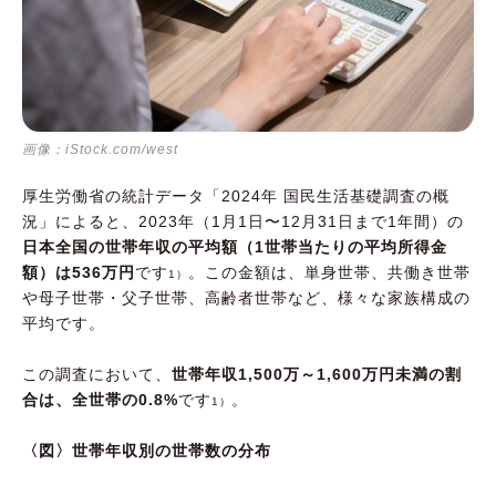
画像：iStock.com/west
厚生労働省の統計データ「2024年 国民生活基礎調査の概
況」によると、2023年（1月1日〜12月31日まで1年間）の
日本全国の世帯年収の平均額（1世帯当たりの平均所得金
額）は536万円
です
。この金額は、単身世帯、共働き世帯
1）
や母子世帯・父子世帯、高齢者世帯など、様々な家族構成の
平均です。
この調査において、
世帯年収1,500万～1,600万円未満の割
合は、全世帯の0.8%
です
。
1）
〈図〉世帯年収別の世帯数の分布