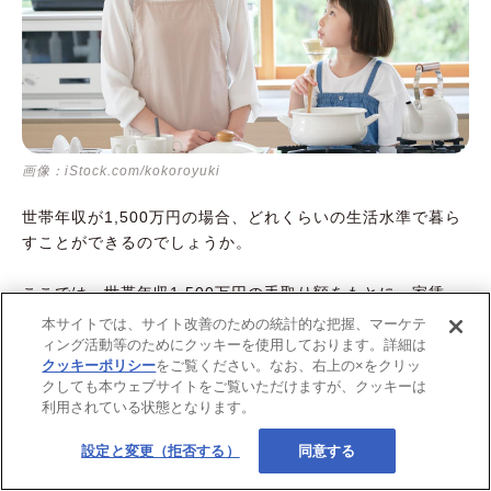
画像：iStock.com/kokoroyuki
世帯年収が1,500万円の場合、どれくらいの生活水準で暮ら
すことができるのでしょうか。
ここでは、世帯年収1,500万円の手取り額をもとに、家賃・
食費の適正額の目安を見ていきましょう。また、貯蓄の平均
本サイトでは、サイト改善のための統計的な把握、マーケテ
額についても解説します。
ィング活動等のためにクッキーを使用しております。詳細は
クッキーポリシー
をご覧ください。なお、右上の×をクリッ
クしても本ウェブサイトをご覧いただけますが、クッキーは
利用されている状態となります。
世帯年収1,500万円の家賃の適正額
設定と変更（拒否する）
同意する
家賃は、手取り額の20～25%に収まる金額が理想といわれて