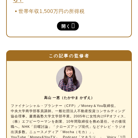
世帯年収1,500万円の所得税
世帯年収1,500万円の住民税
開く
世帯年収1,500万円の社会保険料
世帯年収1,500万円の手取り額
世帯年収1,500万円の場合、生活にかけられる
この記事の監修者
金額とは？
世帯年収1,500万円の家賃の適正額
世帯年収1,500万円の食費の適正額
世帯年収1,500万円の貯蓄の平均額
高山 一恵（たかやま かずえ）
世帯年収1,500万円で組める住宅ローンの目安
ファイナンシャル・プランナー
（CFP）／Money＆You取締役。
額とは？
中央大学商学部客員講師。一般社団法人不動産投資コンサルティング
協会理事。慶應義塾大学文学部卒業。2005年に女性向けFPオフィス、
（株）エフピーウーマンを創業、10年間取締役を務め退任。その後現
世帯年収1,500万円でもらえる児童手当はいく
職へ。NHK「日曜討論」「クローズアップ現代」などテレビ・ラジオ
ら？
出演多数。ニュースメディア「Mocha（モカ）」、
YouTube「Money&YouTV」、Podcast「マネラジ。」、Voicy「1日