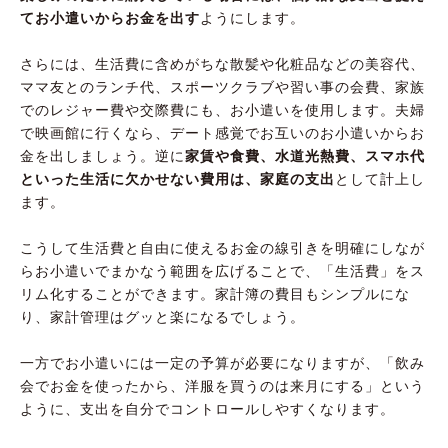
てお小遣いからお金を出す
ようにします。
さらには、生活費に含めがちな散髪や化粧品などの美容代、
ママ友とのランチ代、スポーツクラブや習い事の会費、家族
でのレジャー費や交際費にも、お小遣いを使用します。夫婦
で映画館に行くなら、デート感覚でお互いのお小遣いからお
金を出しましょう。逆に
家賃や食費、水道光熱費、スマホ代
といった生活に欠かせない費用は、家庭の支出
として計上し
ます。
こうして生活費と自由に使えるお金の線引きを明確にしなが
らお小遣いでまかなう範囲を広げることで、「生活費」をス
リム化することができます。家計簿の費目もシンプルにな
り、家計管理はグッと楽になるでしょう。
一方でお小遣いには一定の予算が必要になりますが、「飲み
会でお金を使ったから、洋服を買うのは来月にする」という
ように、支出を自分でコントロールしやすくなります。