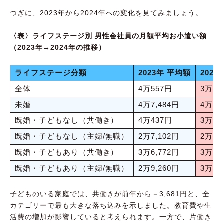
つぎに、2023年から2024年への変化を見てみましょう。
〈表〉ライフステージ別 男性会社員の月額平均お小遣い額
（2023年→2024年の推移）
ライフステージ分類
2023年 平均額
202
全体
4万557円
3万9,
未婚
4万7,484円
4万5,
既婚・子どもなし（共働き）
4万437円
3万8,
既婚・子どもなし（主婦/無職）
2万7,102円
2万8,
既婚・子どもあり（共働き）
3万6,772円
3万3,
既婚・子どもあり（主婦/無職）
2万9,260円
3万1,
子どものいる家庭では、共働きが前年から－3,681円と、全
カテゴリーで最も大きな落ち込みを示しました。教育費や生
活費の増加が影響していると考えられます。一方で、片働き