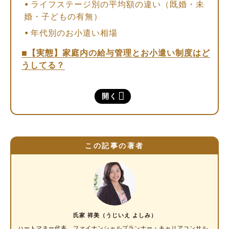
ライフステージ別の平均額の違い（既婚・未
婚・子どもの有無）
年代別のお小遣い相場
【実態】家庭内の給与管理とお小遣い制度はど
うしてる？
既婚男性の過半数が「お小遣い制」
開く
お給料を家庭に入れる割合とお小遣い額との
相関傾向
まずは家計管理の仕方を整えよう。FPおすす
めのお小遣い制とは？
この記事の著者
よくある3つの家計管理システム
（1）別口座でそれぞれが管理する方法
（2）1つの口座を1人が管理する方法
（3）1つの口座を2人で管理する方法【FPお
氏家 祥美（うじいえ よしみ）
すすめ！】
ハートマネー代表。
ファイナンシャルプランナー・キャリアコンサル