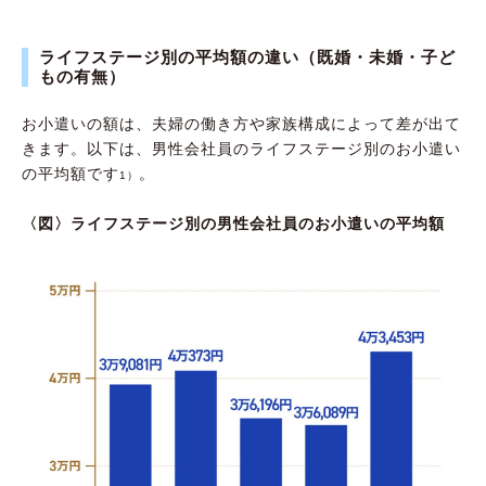
年収別！ お小遣いの設定シミュレーション
ライフステージ別の平均額の違い（既婚・未婚・子ど
【ケース1】世帯年収500万円のA夫婦の場合
もの有無）
【ケース2】世帯年収700万円のB夫婦の場合
お小遣いの額は、夫婦の働き方や家族構成によって差が出て
【ケース3】世帯年収900万円のC夫婦の場合
きます。以下は、男性会社員のライフステージ別のお小遣い
の平均額です
。
夫婦間トラブルを生まないためにも、話し合う
1）
ことが大切
〈図〉ライフステージ別の男性会社員のお小遣いの平均額