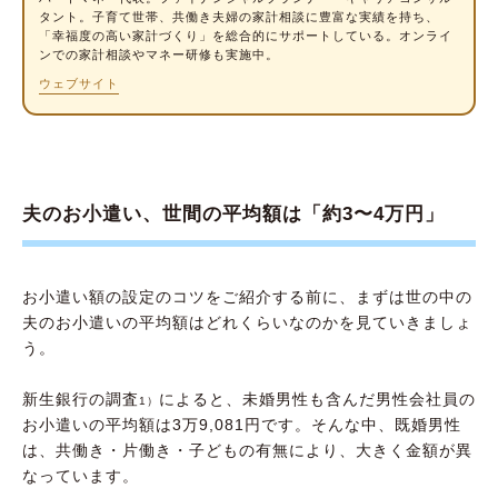
タント
。子育て世帯、共働き夫婦の家計相談に豊富な実績を持ち、
おすすめの家計管理システムの実践方法とメリ
「幸福度の高い家計づくり」を総合的にサポートしている。オンライ
ンでの家計相談やマネー研修も実施中。
ット
ウェブサイト
実践方法：生活費以外はお小遣いから支払う
実践のコツ：家計管理アプリを利用しよう
メリット：夫婦間のトラブルが防げる
夫のお小遣い、世間の平均額は「約3〜4万円」
【目安は夫婦2人で手取り15〜25%】お小遣い
額を決めるための3ステップ
【ステップ1】生活費とお小遣いの範囲を明確
お小遣い額の設定のコツをご紹介する前に、まずは世の中の
にする
夫のお小遣いの平均額はどれくらいなのかを見ていきましょ
【ステップ2】夫婦全体のお小遣い額を算出す
う。
る
新生銀行の調査
によると、未婚男性も含んだ男性会社員の
1）
【ステップ3】夫と妻のお小遣いの割合を決め
お小遣いの平均額は3万9,081円です。そんな中、既婚男性
る
は、共働き・片働き・子どもの有無により、大きく金額が異
なっています。
ボーナスはお小遣いにまわしても大丈夫？