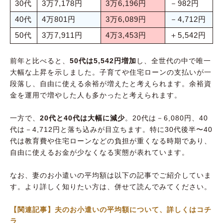
30代
3万7,178円
3万6,196円
－982円
40代
4万801円
3万6,089円
－4,712円
50代
3万7,911円
4万3,453円
＋5,542円
前年と比べると、
50代は5,542円増加
し、全世代の中で唯一
大幅な上昇を示しました。子育てや住宅ローンの支払いが一
段落し、自由に使える余裕が増えたと考えられます。余裕資
金を運用で増やした人も多かったと考えられます。
一方で、
20代と40代は大幅に減少
。20代は－6,080円、40
代は－4,712円と落ち込みが目立ちます。特に30代後半〜40
代は教育費や住宅ローンなどの負担が重くなる時期であり、
自由に使えるお金が少なくなる実態が表れています。
なお、妻のお小遣いの平均額は以下の記事でご紹介していま
す。より詳しく知りたい方は、併せて読んでみてください。
【関連記事】夫のお小遣いの平均額について、詳しくはコチ
ラ