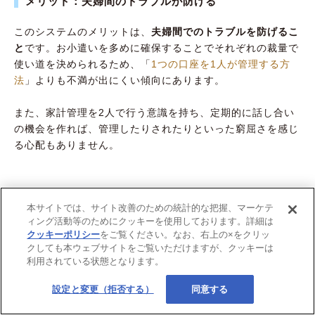
メリット：夫婦間のトラブルが防げる
このシステムのメリットは、
夫婦間でのトラブルを防げるこ
と
です。お小遣いを多めに確保することでそれぞれの裁量で
使い道を決められるため、「
1つの口座を1人が管理する方
法
」よりも不満が出にくい傾向にあります。
また、家計管理を2人で行う意識を持ち、定期的に話し合い
の機会を作れば、管理したりされたりといった窮屈さを感じ
る心配もありません。
本サイトでは、サイト改善のための統計的な把握、マーケテ
【目安は夫婦2人で手取り15〜25%】お小遣い額を
ィング活動等のためにクッキーを使用しております。詳細は
決めるための3ステップ
クッキーポリシー
をご覧ください。なお、右上の×をクリッ
クしても本ウェブサイトをご覧いただけますが、クッキーは
利用されている状態となります。
ここからは、
前述
したおすすめの家計管理方法を導入するこ
設定と変更（拒否する）
同意する
とを前提として、適切なお小遣い額を決めるための3つのス