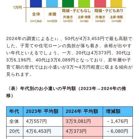
2024年の調査によると
、50代が4万3,453円で最も高額で
1）
した。子育てや住宅ローンの負担が落ち着き、余裕が出やす
い年代といえるでしょう。一方、20代は4万373円、30代は
3万6,196円、40代は3万6,089円となっており、若年層や子
育て期の世代ではお小遣いが3万〜4万円程度に収まる傾向が
見られます。
〈表〉年代別のお小遣いの平均額（2023年→2024年の推
移）
年代
2023年 平均額
2024年 平均額
増減額
全体
4万557円
3万9,081円
－1,476円
20代
4万6,453円
4万373円
－6,080円