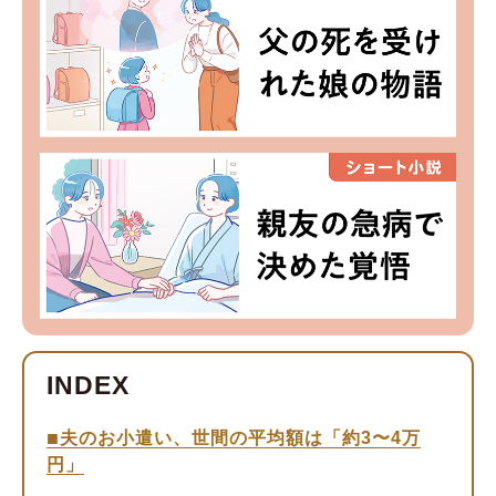
夫のお小遣い、世間の平均額は「約3〜4万
円」