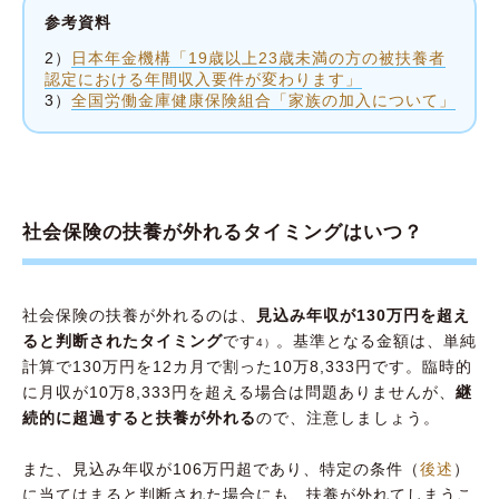
参考資料
2）
日本年金機構「19歳以上23歳未満の方の被扶養者
認定における年間収入要件が変わります」
3）
全国労働金庫健康保険組合「家族の加入について」
社会保険の扶養が外れるタイミングはいつ？
社会保険の扶養が外れるのは、
見込み年収が130万円を超え
ると判断されたタイミング
です
。基準となる金額は、単純
4）
計算で130万円を12カ月で割った10万8,333円です。臨時的
に月収が10万8,333円を超える場合は問題ありませんが、
継
続的に超過すると扶養が外れる
ので、注意しましょう。
また、見込み年収が106万円超であり、特定の条件（
後述
）
に当てはまると判断された場合にも、扶養が外れてしまうこ