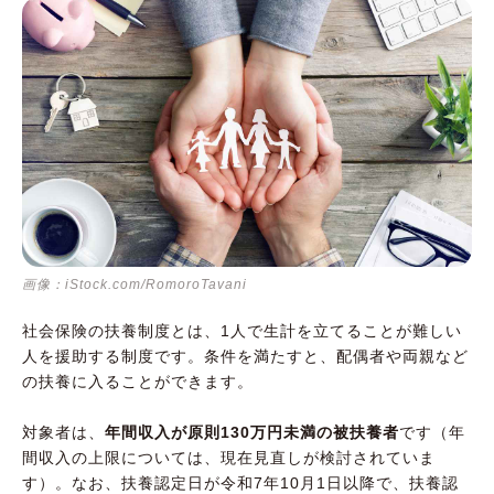
画像：iStock.com/RomoroTavani
社会保険の扶養制度とは、1人で生計を立てることが難しい
人を援助する制度です。条件を満たすと、配偶者や両親など
の扶養に入ることができます。
対象者は、
年間収入が原則130万円未満の被扶養者
です（年
間収入の上限については、現在見直しが検討されていま
す）。なお、扶養認定日が令和7年10月1日以降で、扶養認