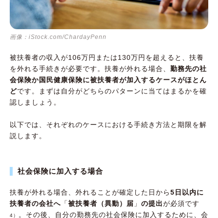
画像：iStock.com/ChardayPenn
被扶養者の収入が106万円または130万円を超えると、扶養
を外れる手続きが必要です。扶養が外れる場合、
勤務先の社
会保険か国民健康保険に被扶養者が加入するケースがほとん
ど
です。まずは自分がどちらのパターンに当てはまるかを確
認しましょう。
以下では、それぞれのケースにおける手続き方法と期限を解
説します。
社会保険に加入する場合
扶養が外れる場合、外れることが確定した日から
5日以内に
扶養者の会社へ
「
被扶養者（異動）届
」
の提出
が必須です
。その後、自分の勤務先の社会保険に加入するために、会
4）