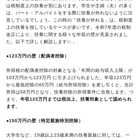
は税制度上の扶養が別にあります。学生や主婦（夫）の多く
は、パート・アルバイトをする際に扶養が外れないように注
意しているでしょう。この時の「扶養が外れる」は、税制度
上の扶養を指しているケースが多いです。令和7年度の税制
改正により、扶養に関する様々な年収の壁が見直されまし
た。以下で詳しく解説します
。
7）
●123万円の壁（配偶者控除）
所得税の配偶者控除の対象となる「年間の給与収入上限」が
103万円から123万円 に引き上げられました。年収123万円
から最低控除の65万円（給与所得控除）を差し引くと、合計
所得は58万円となり、扶養控除の所得要件に合致します。つ
まり、
年収123万円までは税法上、扶養対象として認められ
ます
。
●150万円の壁（特定親族特別控除）
大学生など、19歳以上23歳未満の扶養親族に対しては、一