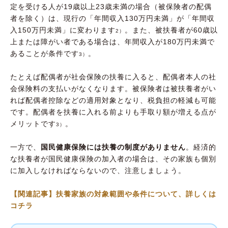
定を受ける人が19歳以上23歳未満の場合（被保険者の配偶
者を除く）は、現行の「年間収入130万円未満」が「年間収
入150万円未満」に変わります
。また、被扶養者が60歳以
2）
上または障がい者である場合は、年間収入が180万円未満で
あることが条件です
。
3）
たとえば配偶者が社会保険の扶養に入ると、配偶者本人の社
会保険料の支払いがなくなります。被保険者は被扶養者がい
れば配偶者控除などの適用対象となり、税負担の軽減も可能
です。配偶者を扶養に入れる前よりも手取り額が増える点が
メリットです
。
3）
一方で、
国民健康保険には扶養の制度がありません
。経済的
な扶養者が国民健康保険の加入者の場合は、その家族も個別
に加入しなければならないので、注意しましょう。
【関連記事】扶養家族の対象範囲や条件について、詳しくは
コチラ