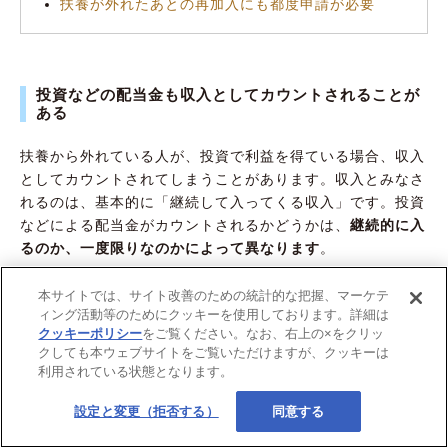
扶養が外れたあとの再加入にも都度申請が必要
投資などの配当金も収入としてカウントされることが
ある
扶養から外れている人が、投資で利益を得ている場合、収入
としてカウントされてしまうことがあります。収入とみなさ
れるのは、基本的に「継続して入ってくる収入」です。投資
などによる配当金がカウントされるかどうかは、
継続的に入
るのか、一度限りなのかによって異なります
。
たとえば、NISA口座で株式や投資信託などを売却した場
本サイトでは、サイト改善のための統計的な把握、マーケテ
ィング活動等のためにクッキーを使用しております。詳細は
合、その取引は一度限りなので通常は継続的な収入とはみな
クッキーポリシー
をご覧ください。なお、右上の×をクリッ
されません。一方、保有している株式の配当金が毎年入る場
クしても本ウェブサイトをご覧いただけますが、クッキーは
合は継続的な収入と判断され、収入としてカウントされま
利用されている状態となります。
す。
設定と変更（拒否する）
同意する