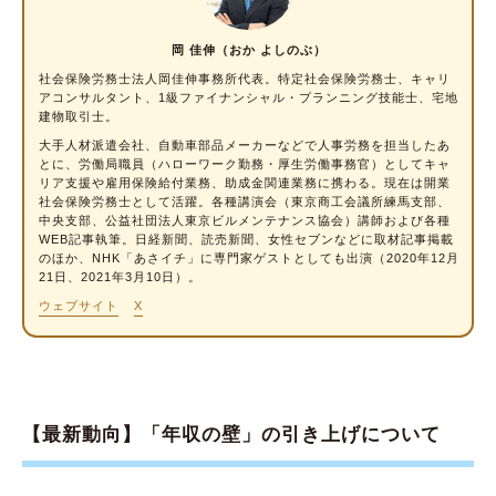
扶養が外れると、世帯年収が減る可能性があ
岡 佳伸（おか よしのぶ）
る
社会保険労務士
法人岡佳伸事務所代表。特定社会保険労務士、キャリ
社会保険料がかかり、手取りが減る場合があ
アコンサルタント、1級ファイナンシャル・プランニング技能士、宅地
建物取引士。
る
大手人材派遣会社、自動車部品メーカーなどで人事労務を担当したあ
将来の年金額が変わる
とに、労働局職員（ハローワーク勤務・厚生労働事務官）としてキャ
リア支援や雇用保険給付業務、助成金関連業務に携わる。現在は開業
健康保険の保障内容が変わる
社会保険労務士として活躍。各種講演会（東京商工会議所練馬支部、
中央支部、公益社団法人東京ビルメンテナンス協会）講師および各種
社会保険の扶養に関する注意点
WEB記事執筆。日経新聞、読売新聞、女性セブンなどに取材記事掲載
のほか、NHK「あさイチ」に専門家ゲストとしても出演（2020年12月
投資などの配当金も収入としてカウントされ
21日、2021年3月10日）。
ることがある
ウェブサイト
X
さかのぼって扶養が外れることもある
扶養が外れたあとの再加入にも都度申請が必
要
【最新動向】「年収の壁」の引き上げについて
扶養が外れる条件や必要な手続きを理解してお
こう