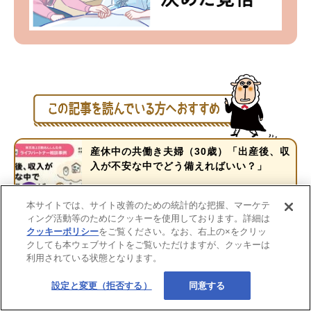
産休中の共働き夫婦（30歳）「出産後、収
入が不安な中でどう備えればいい？」
本サイトでは、サイト改善のための統計的な把握、マーケテ
ィング活動等のためにクッキーを使用しております。詳細は
30代独身「老後のお金、このままで大丈
クッキーポリシー
をご覧ください。なお、右上の×をクリッ
夫？ 備えは何から始めればいい？」
クしても本ウェブサイトをご覧いただけますが、クッキーは
利用されている状態となります。
設定と変更（拒否する）
同意する
【ケース別】妊娠・出産の医療費控除はい