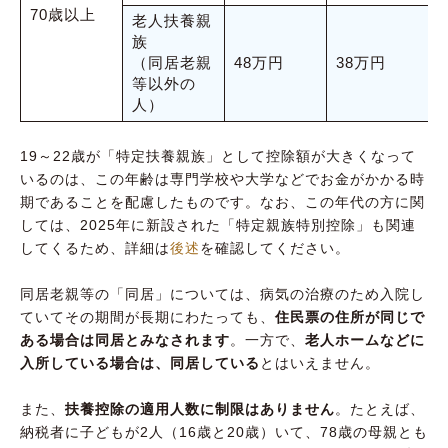
70歳以上
老人扶養親
族
（同居老親
48万円
38万円
等以外の
人）
19～22歳が「特定扶養親族」として控除額が大きくなって
いるのは、この年齢は専門学校や大学などでお金がかかる時
期であることを配慮したものです。なお、この年代の方に関
しては、2025年に新設された「特定親族特別控除」も関連
してくるため、詳細は
後述
を確認してください。
同居老親等の「同居」については、病気の治療のため入院し
ていてその期間が長期にわたっても、
住民票の住所が同じで
ある場合は同居とみなされます
。一方で、
老人ホームなどに
入所している場合は、同居している
とはいえません。
また、
扶養控除の適用人数に制限はありません
。たとえば、
納税者に子どもが2人（16歳と20歳）いて、78歳の母親とも