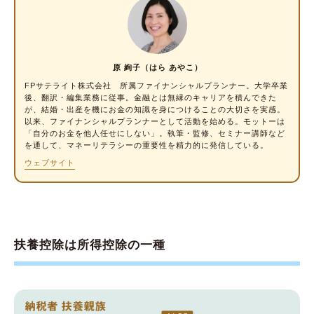
海外留学している子どもは扶養控除の対象に
なる？
扶養控除のしくみを理解して、上手に制度を利
原 絢子（はら あやこ）
用しよう
FPサテライト株式会社 所属ファイナンシャルプランナー
。大学卒業
後、翻訳・編集業務に従事。金融とは無縁のキャリアを積んできた
が、結婚・出産を機にお金の知識を身につけることの大切さを実感。
以来、ファイナンシャルプランナーとして活動を始める。モットーは
「自分のお金を他人任せにしない」。執筆・監修、セミナー講師など
を通して、マネーリテラシーの重要性を精力的に発信している。
ウェブサイト
扶養控除は所得控除の一種