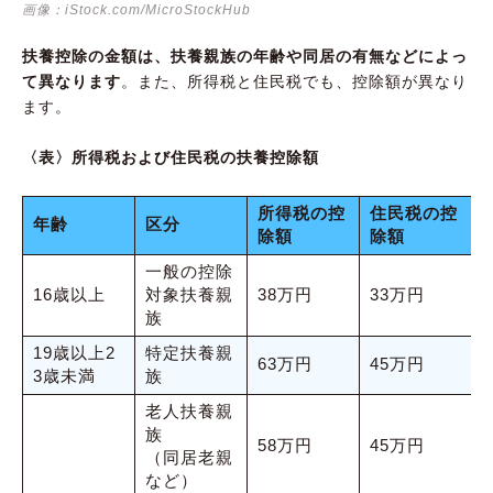
画像：iStock.com/MicroStockHub
扶養控除の金額は、扶養親族の年齢や同居の有無などによっ
て異なります
。また、所得税と住民税でも、控除額が異なり
ます。
〈表〉所得税および住民税の扶養控除額
所得税の控
住民税の控
年齢
区分
除額
除額
一般の控除
16歳以上
対象扶養親
38万円
33万円
族
19歳以上2
特定扶養親
63万円
45万円
3歳未満
族
老人扶養親
族
58万円
45万円
（同居老親
など）