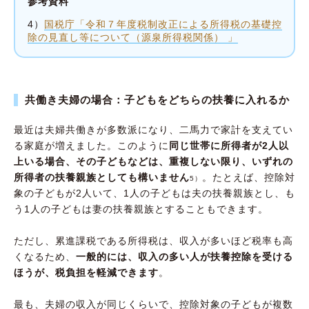
参考資料
4）
国税庁「令和７年度税制改正による所得税の基礎控
除の見直し等について（源泉所得税関係） 」
共働き夫婦の場合：子どもをどちらの扶養に入れるか
最近は夫婦共働きが多数派になり、二馬力で家計を支えてい
る家庭が増えました。このように
同じ世帯に所得者が2人以
上いる場合、その子どもなどは、重複しない限り、いずれの
所得者の扶養親族としても構いません
。たとえば、控除対
5）
象の子どもが2人いて、1人の子どもは夫の扶養親族とし、も
う1人の子どもは妻の扶養親族とすることもできます。
ただし、累進課税である所得税は、収入が多いほど税率も高
くなるため、
一般的には、収入の多い人が扶養控除を受ける
ほうが、税負担を軽減できます
。
最も、夫婦の収入が同じくらいで、控除対象の子どもが複数