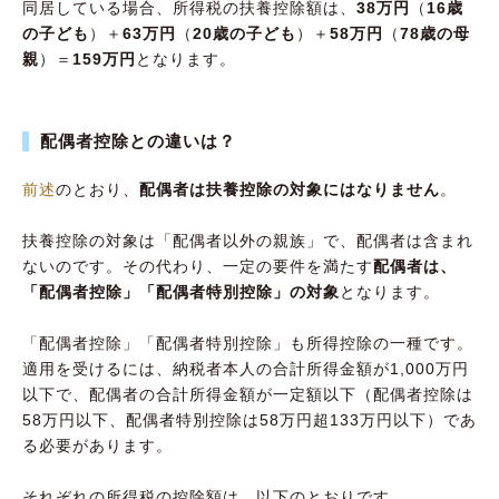
同居している場合、所得税の扶養控除額は、
38万円
（
16歳
の子ども
）＋
63万円
（
20歳の子ども
）＋
58万円
（
78歳の母
親
）＝
159万円
となります。
配偶者控除との違いは？
前述
のとおり、
配偶者は扶養控除の対象にはなりません
。
扶養控除の対象は「配偶者以外の親族」で、配偶者は含まれ
ないのです。その代わり、一定の要件を満たす
配偶者は、
「配偶者控除」「配偶者特別控除」の対象
となります。
「配偶者控除」「配偶者特別控除」も所得控除の一種です。
適用を受けるには、納税者本人の合計所得金額が1,000万円
以下で、配偶者の合計所得金額が一定額以下（配偶者控除は
58万円以下、配偶者特別控除は58万円超133万円以下）であ
る必要があります。
それぞれの所得税の控除額は、以下のとおりです。