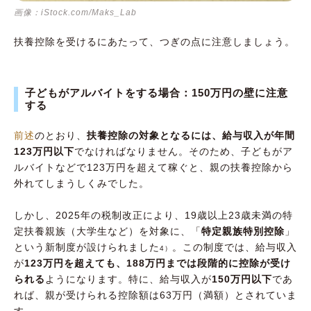
画像：iStock.com/Maks_Lab
扶養控除を受けるにあたって、つぎの点に注意しましょう。
子どもがアルバイトをする場合：150万円の壁に注意
する
前述
のとおり、
扶養控除の対象となるには、給与収入が年間
123万円以下
でなければなりません。そのため、子どもがア
ルバイトなどで123万円を超えて稼ぐと、親の扶養控除から
外れてしまうしくみでした。
しかし、2025年の税制改正により、19歳以上23歳未満の特
定扶養親族（大学生など）を対象に、「
特定親族特別控除
」
という新制度が設けられました
。この制度では、給与収入
4）
が
123万円を超えても、188万円までは段階的に控除が受け
られる
ようになります。特に、給与収入が
150万円以下
であ
れば、親が受けられる控除額は63万円（満額）とされていま
す。