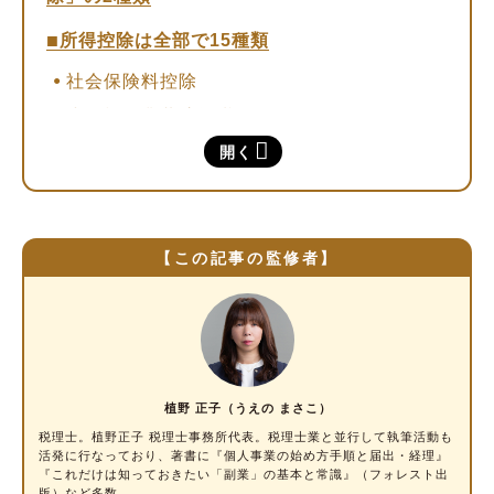
所得控除は全部で15種類
社会保険料控除
小規模企業共済等掛金控除
生命保険料控除
開く
地震保険料控除
寡婦控除
ひとり親控除
【この記事の監修者】
勤労学生控除
障害者控除
配偶者控除／配偶者特別控除
扶養控除
植野 正子（うえの まさこ）
基礎控除
税理士
。植野正子 税理士事務所代表。税理士業と並行して執筆活動も
活発に行なっており、著書に『個人事業の始め方手順と届出・経理』
雑損控除
『これだけは知っておきたい「副業」の基本と常識』（フォレスト出
版）など多数。