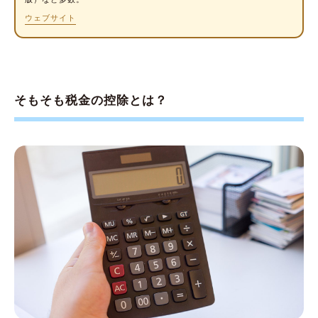
医療費控除
ウェブサイト
寄附金控除
税額控除は主に9種類
配当控除
そもそも税金の控除とは？
政党等寄附金特別控除
認定NPO法人等寄附金特別控除
公益社団法人等寄附金特別控除
（特定増改築等）住宅借入金等特別控除
住宅耐震改修特別控除
住宅特定改修特別税額控除
認定住宅等新築等特別税額控除
外国税額控除
そのほかの控除