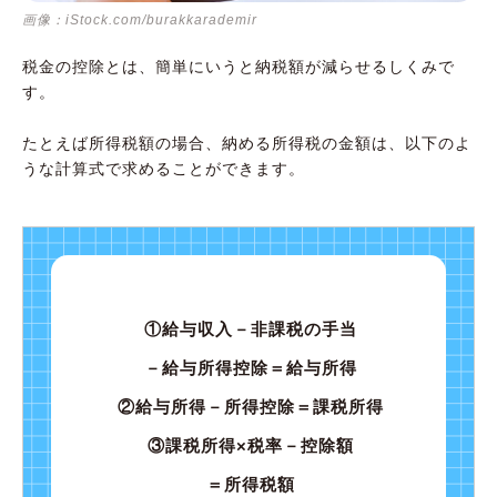
青色申告特別控除
画像：iStock.com/burakkarademir
専従者給与（控除）
税金の控除とは、簡単にいうと納税額が減らせるしくみで
控除を受けるためには確定申告が必要
す。
控除の種類を理解して賢く節税しよう
たとえば所得税額の場合、納める所得税の金額は、以下のよ
うな計算式で求めることができます。
①給与収入－非課税の手当
－給与所得控除＝給与所得
②給与所得－所得控除＝課税所得
③課税所得×税率－控除額
＝所得税額