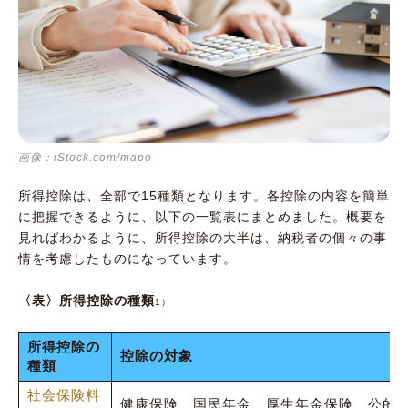
画像：iStock.com/mapo
所得控除は、全部で15種類となります。各控除の内容を簡単
に把握できるように、以下の一覧表にまとめました。概要を
見ればわかるように、所得控除の大半は、納税者の個々の事
情を考慮したものになっています。
〈表〉所得控除の種類
1）
所得控除の
控除の対象
種類
社会保険料
健康保険、国民年金、厚生年金保険、公的