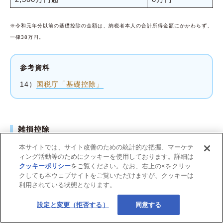
※令和元年分以前の基礎控除の金額は、納税者本人の合計所得金額にかかわらず、
一律38万円。
参考資料
14）
国税庁「基礎控除」
雑損控除
本サイトでは、サイト改善のための統計的な把握、マーケテ
雑損控除は、災害や盗難などで資産に損害を受けた場合に利
ィング活動等のためにクッキーを使用しております。詳細は
用できる控除です
。条件を満たす資産が、所定の災害や
15）
クッキーポリシー
をご覧ください。なお、右上の×をクリッ
盗難、横領によって損なわれた場合に、一定金額が控除され
クしても本ウェブサイトをご覧いただけますが、クッキーは
利用されている状態となります。
ます。なお、雑損控除の申請期間は5年間です。
設定と変更（拒否する）
同意する
雑損控除の金額は、以下の式で計算できます。