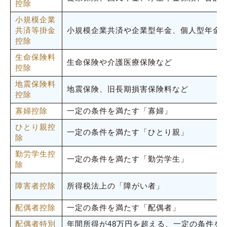
控除
小規模企業
共済等掛金
小規模企業共済や企業型年金、個人型年金
控除
生命保険料
生命保険や介護医療保険など
控除
地震保険料
地震保険、旧長期損害保険料など
控除
寡婦控除
一定の条件を満たす「寡婦」
ひとり親控
一定の条件を満たす「ひとり親」
除
勤労学生控
一定の条件を満たす「勤労学生」
除
障害者控除
所得税法上の「障がい者」
配偶者控除
一定の条件を満たす「配偶者」
配偶者特別
年間所得が48万円を超える、一定の条件を