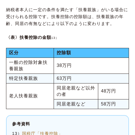
納税者本人に一定の条件を満たす「扶養親族」がいる場合に
受けられる控除です。扶養控除の控除額は、扶養親族の年
齢、同居の有無などにより以下のように変わります。
〈表〉扶養控除の金額
13）
区分
控除額
一般の控除対象扶
38万円
養親族
特定扶養親族
63万円
同居老親など以外
48万円
の者
老人扶養親族
同居老親など
58万円
参考資料
13）
国税庁「扶養控除」