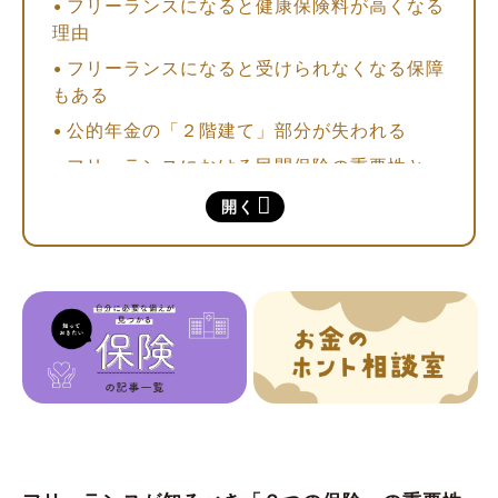
フリーランスになると健康保険料が高くなる
理由
フリーランスになると受けられなくなる保障
もある
公的年金の「２階建て」部分が失われる
フリーランスにおける民間保険の重要性と
は？
開く
フリーランスの保険料の相場は？
（A）社会保険の相場例
（B）民間保険の相場例
「社会保険」を徹底解説！①【健康保険編】
健康保険の選択肢は３つ。メリット・デメリ
ットを理解して選択しよう
（A）任意継続保険制度
（B）国民健康保険