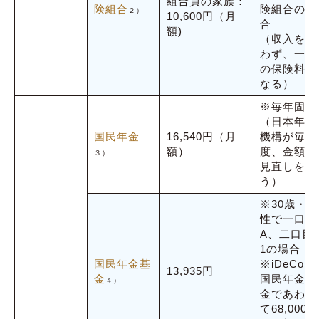
組合員の家族：
険組合
険組合の場
２）
10,600円（月
合
額)
（収入を問
わず、一定
の保険料に
なる）
※毎年固定
（日本年金
国民年金
16,540円（月
機構が毎年
額）
度、金額の
３）
見直しを行
う）
※30歳・男
性で一口目
A、二口目
1の場合
国民年金基
※iDeCoと
13,935円
金
国民年金基
４）
金であわせ
て68,000円