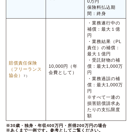
0万円
保険料払込期
間：終身
・業務遂行中の
補償：最大１億
円
・業務結果（PL
責任）の補償：
最大１億円
・受託財物の補
賠償責任保険
10,000円（年
償：最大1,000万
（フリーランス
会費として）
円
協会）
７)
・業務過誤の補
償：最大1,000万
円
※すべて一連の
損害賠償請求あ
たりの支払限度
額
※30歳・独身・年収400万円・所得200万円の場合
※あくまで一例です。参考としてご覧ください。