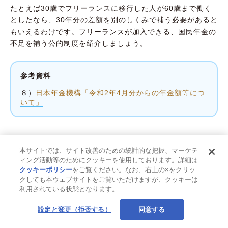
たとえば30歳でフリーランスに移行した人が60歳まで働く
としたなら、30年分の差額を別のしくみで補う必要があると
もいえるわけです。フリーランスが加入できる、国民年金の
不足を補う公的制度を紹介しましょう。
参考資料
８）
日本年金機構「令和2年4月分からの年金額等につ
いて」
【合わせて読みたい記事】
本サイトでは、サイト改善のための統計的な把握、マーケテ
ィング活動等のためにクッキーを使用しております。詳細は
老後資金、いくら必要？ 独身・夫
クッキーポリシー
をご覧ください。なお、右上の×をクリッ
婦、それぞれ貯めるべき金額を試
クしても本ウェブサイトをご覧いただけますが、クッキーは
算した！
利用されている状態となります。
設定と変更（拒否する）
同意する