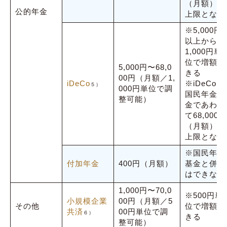
（月額）が
公的年金
上限となる
※5,000円
以上から、
1,000円単
位で増額で
5,000円〜68,0
きる
00円（月額／1,
iDeCo
※iDeCoと
５）
000円単位で調
国民年金基
整可能）
金であわせ
て68,000円
（月額）が
上限となる
※国民年金
付加年金
400円（月額）
基金と併用
はできない
1,000円〜70,0
※500円単
小規模企業
00円（月額／5
その他
位で増額で
共済
00円単位で調
６）
きる
整可能）