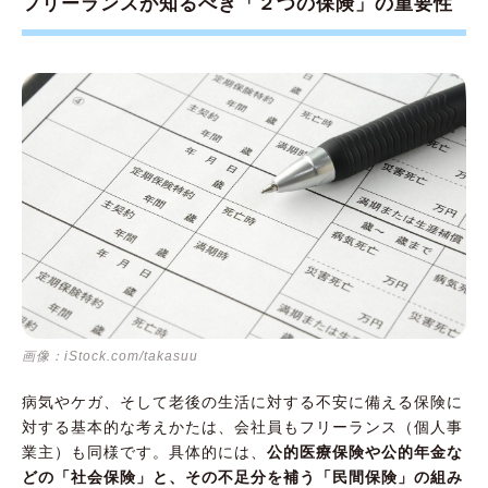
フリーランスが知るべき「２つの保険」の重要性
（C）国民健康保険組合
「社会保険」を徹底解説！②【年金編】
年金は老後を考えて、プラスアルファをつけ
るか考えよう
（A）国民年金基金
（B）iDeCo（個人型確定拠出型年金）
（C）小規模企業共済
（D）付加年金
「社会保険」を徹底解説！③【加入できない保
険編】
画像：iStock.com/takasuu
（A）被用者保険
病気やケガ、そして老後の生活に対する不安に備える保険に
（B）雇用保険
対する基本的な考えかたは、会社員もフリーランス（個人事
業主）も同様です。具体的には、
公的医療保険や公的年金な
（C）労災保険
どの「社会保険」と、その不足分を補う「民間保険」の組み