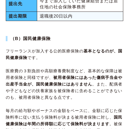
今まで加入していた健康組合または居
提出先
住地の社会保険事務所
提出期限
退職後20日以内
（B）国民健康保険
フリーランスが加入する公的医療保険の
基本となるのが、国
民健康保険
です。
医療費の３割負担や高額療養費制度など、基本的な保障は被
用者保険と同様ですが、
被用者保険にはあった傷病手当金や
出産手当金が、国民健康保険にはありません
。また、配偶者
や子どもなどの扶養家族を被保険者に含めることができない
のも、被用者保険と異なる点です。
毎月の給与額やボーナスの金額をベースに、金額に応じた保
険料率に従い支払う保険料が決まる被用者保険に対し、
国民
健康保険は年間の所得額に応じて保険料が決まります
。被保