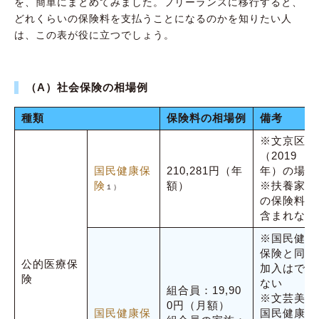
を、簡単にまとめてみました。フリーランスに移行すると、
どれくらいの保険料を支払うことになるのかを知りたい人
は、この表が役に立つでしょう。
（A）社会保険の相場例
種類
保険料の相場例
備考
※文京区
（2019
国民健康保
210,281円（年
年）の場合
険
額）
※扶養家族
１）
の保険料は
含まれない
※国民健康
保険と同時
公的医療保
加入はでき
険
ない
組合員：19,90
※文芸美術
0円（月額）
国民健康保
国民健康保