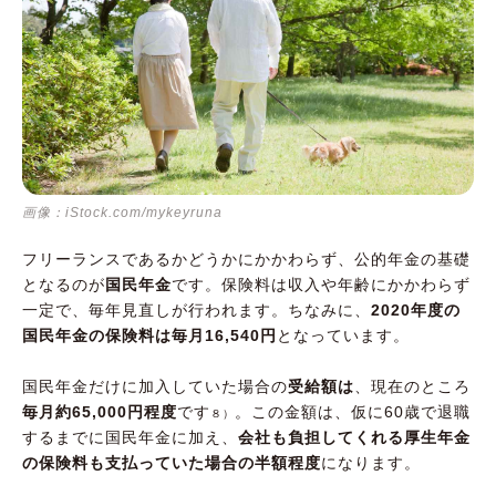
画像：iStock.com/mykeyruna
フリーランスであるかどうかにかかわらず、公的年金の基礎
となるのが
国民年金
です。保険料は収入や年齢にかかわらず
一定で、毎年見直しが行われます。ちなみに、
2020年度の
国民年金の保険料は毎月16,540円
となっています。
国民年金だけに加入していた場合の
受給額は
、現在のところ
毎月約65,000円程度
です
。この金額は、仮に60歳で退職
８）
するまでに国民年金に加え、
会社も負担してくれる厚生年金
の保険料も支払っていた場合の半額程度
になります。