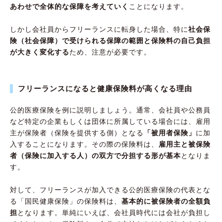
フリーランスが検討すべき「民間保険」を徹底
あわせで全体的な保障を考えていく
ことになります。
解説！
しかし会社員からフリーランスに転身した場合、特に
社会保
（A）働けなくなったピンチの時のために…
険（社会保障）で受けられる保障の範囲と保険料の自己負担
「就業不能保険」
が大きく変化する
ため、注意が必要です。
（B）大病で家計がピンチの時のために…「が
ん保険」
フリーランスになると健康保険料が高くなる理由
（C）仕事でトラブルになったピンチの時の
ために…「損害賠償保険」
公的医療保険を例に説明しましょう。通常、会社員や公務員
など特定の企業もしくは団体に所属している場合には、雇用
フリーランスの保険料は経費になるって、ウ
主が保険者（保険を提供する側）となる
「被用者保険」
に加
ソ？本当？
入することになります。その際の保険料は、
雇用主と被保険
まとめ
者（保険に加入する人）の双方で分担する形が基本
となりま
す。
対して、フリーランスが加入できる公的医療保険の代表とな
る「国民健康保険」の保険料は、
基本的に被保険者の全額負
担
となります。単純にいえば、会社員時代には会社が負担し