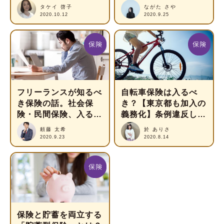
ース別にシミュレーシ
き保険のポイント
タケイ 啓子
ながた さや
ョン
2020.10.12
2020.9.25
フリーランスが知るべ
自転車保険は入るべ
き保険の話。社会保
き？【東京都も加入の
険・民間保険、入るべ
義務化】条例違反しな
きなのは？
いために知っておくべ
頼藤 太希
於 ありさ
きこと
2020.9.23
2020.8.14
保険と貯蓄を両立する