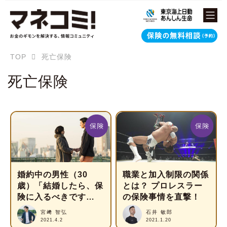
TOP
死亡保険
死亡保険
婚約中の男性（30
職業と加入制限の関係
歳）「結婚したら、保
とは？ プロレスラー
険に入るべきです
の保険事情を直撃！
か？」
宮﨑 智弘
石井 敏郎
2021.4.2
2021.1.20