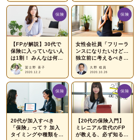
【FPが解説】30代で
女性会社員「フリーラ
保険に⼊っていない⼈
ンスになりたいけど…
は1割！ みんなは何故
独立前に考えるべきマ
加⼊してるの？
ネープランは？」
冨士野 喜子
久野 稔員
2020.12.2
2020.10.26
20代が加入すべき
【20代の保険入門】
「保険」って？ 加入
ミレニアル世代のFP
タイミングや種類をケ
が教える、必ず知るべ