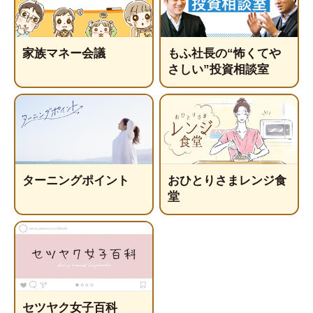
家族マネー会議
もふ社長の“怖くてや
さしい”投資相談室
ターニングポイント
おひとりさまレンジ食
堂
セツヤク女子百科