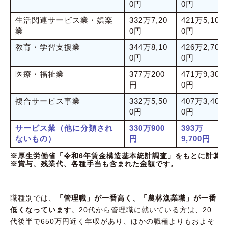
0円
0円
生活関連サービス業・娯楽
332万7,20
421万5,10
業
0円
0円
教育・学習支援業
344万8,10
426万2,70
0円
0円
医療・福祉業
377万200
471万9,30
円
0円
複合サービス事業
332万5,50
407万3,40
0円
0円
サービス業（他に分類され
330万900
393万
ないもの）
円
9,700円
※厚生労働省「令和6年賃金構造基本統計調査」をもとに計算
※賞与、残業代、各種手当も含まれた金額です。
職種別では、
「管理職」が一番高く、「農林漁業職」が一番
低くなっています
。20代から管理職に就いている方は、20
代後半で650万円近く年収があり、ほかの職種よりもおよそ