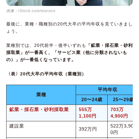
画像：iStock.com/maruco
最後に、業種・職種別の20代大卒の平均年収を見ていきまし
ょう。
業種別では、20代前半・後半いずれも
「鉱業・採石業・砂利
採取業」が一番高く、「サービス業（他に分類されないも
の）」が一番低くなっています。
〈表〉20代大卒の平均年収（業種別）
平均年収
業種
20〜24歳
25〜29歳
鉱業・採石業・砂利採取業
555万
703万
1,100円
4,900円
建設業
522万3,90
392万円
0円