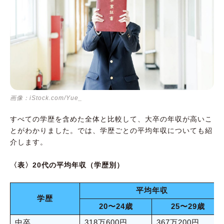
画像：iStock.com/Yue_
すべての学歴を含めた全体と比較して、大卒の年収が高いこ
とがわかりました。では、学歴ごとの平均年収についても紹
介します。
〈表〉20代の平均年収（学歴別）
平均年収
学歴
20〜24歳
25〜29歳
中卒
318万600円
367万200円