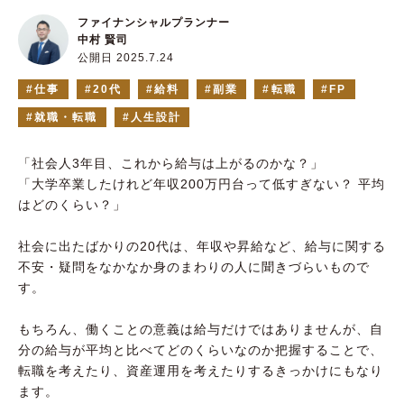
ファイナンシャルプランナー
中村 賢司
公開日 2025.7.24
仕事
20代
給料
副業
転職
FP
就職・転職
人生設計
「社会人3年目、これから給与は上がるのかな？」
「大学卒業したけれど年収200万円台って低すぎない？ 平均
はどのくらい？」
社会に出たばかりの20代は、年収や昇給など、給与に関する
不安・疑問をなかなか身のまわりの人に聞きづらいもので
す。
もちろん、働くことの意義は給与だけではありませんが、自
分の給与が平均と比べてどのくらいなのか把握することで、
転職を考えたり、資産運用を考えたりするきっかけにもなり
ます。