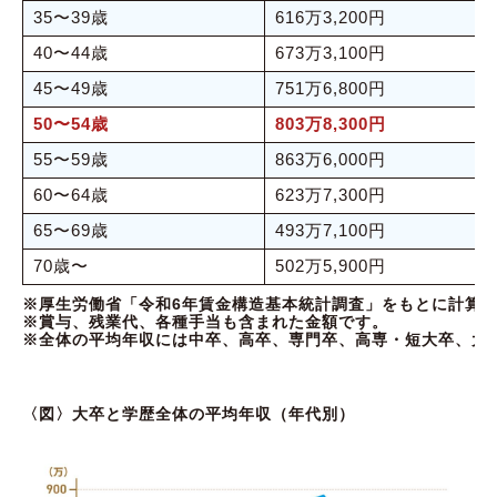
35〜39歳
616万3,200円
40〜44歳
673万3,100円
45〜49歳
751万6,800円
50〜54歳
803万8,300円
55〜59歳
863万6,000円
60〜64歳
623万7,300円
65〜69歳
493万7,100円
70歳〜
502万5,900円
※厚生労働省「令和6年賃金構造基本統計調査」をもとに計算
※賞与、残業代、各種手当も含まれた金額です。
※全体の平均年収には中卒、高卒、専門卒、高専・短大卒、大
〈図〉大卒と学歴全体の平均年収（年代別）