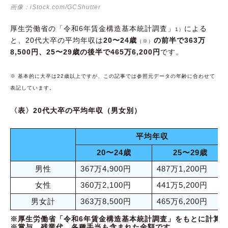
画像：iStock.com/GCShutter
厚生労働省の「令和6年賃金構造基本統計調査」
による
1）
と、20代大卒の平均年収は
20〜24歳
の前半で363万
（※）
8,500円、25〜29歳の後半で465万6,200円
です。
※ 基本的に大卒は22歳以上ですが、この記事では参照元データの年齢に合わせて
表記しています。
〈表〉20代大卒の平均年収（男女別）
平均年収
20〜24歳
25〜29歳
男性
367万4,900円
487万1,200円
女性
360万2,100円
441万5,200円
男女計
363万8,500円
465万6,200円
※厚生労働省「令和6年賃金構造基本統計調査」をもとに計算
※賞与、残業代、各種手当も含まれた金額です。