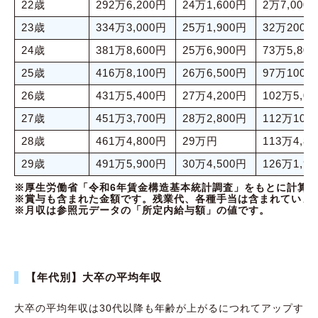
22歳
292万6,200円
24万1,600円
2万7,000
23歳
334万3,000円
25万1,900円
32万200円
24歳
381万8,600円
25万6,900円
73万5,80
25歳
416万8,100円
26万6,500円
97万100円
26歳
431万5,400円
27万4,200円
102万5,0
27歳
451万3,700円
28万2,800円
112万100
28歳
461万4,800円
29万円
113万4,8
29歳
491万5,900円
30万4,500円
126万1,9
※厚生労働省「令和6年賃金構造基本統計調査」をもとに計算
※賞与も含まれた金額です。残業代、各種手当は含まれていま
※月収は参照元データの「所定内給与額」の値です。
【年代別】大卒の平均年収
大卒の平均年収は30代以降も年齢が上がるにつれてアップす