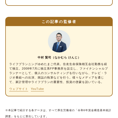
平均年収を把握して、働き方について考えよう
この記事の監修者
中村 賢司（なかむら けんじ）
ライフプランニングゆめたまご代表。住友生命保険相互会社勤務を経
て独立。2008年7月に独立系FP事務所を設立し、
ファイナンシャルプ
ランナー
として、個人のコンサルティングを行いながら、テレビ・ラ
ジオ番組への出演、雑誌の執筆などを行う。様々なメディアを通じ
て、家計管理やライフプランの重要性、投資の啓蒙を説いている。
ウェブサイト
YouTube
※本記事で紹介する各データは、すべて厚生労働省の「令和6年賃金構造基本統計
調査」をもとに算出しています。