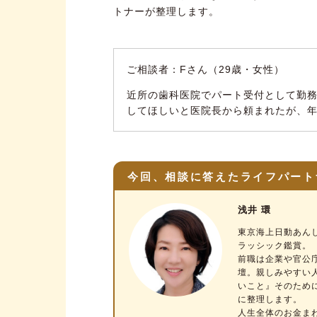
トナーが整理します。
ご相談者：Fさん（29歳・女性）
近所の歯科医院でパート受付として勤
してほしいと医院長から頼まれたが、年
今回、相談に答えたライフパート
浅井 環
東京海上日動あん
ラッシック鑑賞。
前職は企業や官公
壇。親しみやすい
いこと』そのため
に整理します。
人生全体のお金ま