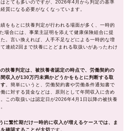
はとても多いのですが、2026年4月から判定の基準
神経質になる必要がなくなっています。
実績をもとに扶養判定が行われる場面が多く、一時的
えた場合には、事業主証明を添えて健康保険組合に提
した。言い換えれば、人手不足などによる一時的な増
て連続2回まで扶養にとどまれる取扱いがあったわけ
からの扶養判定は、被扶養者認定の時点で、労働契約の
間収入が130万円未満かどうかをもとに判断する取
ます
。簡単にいうと、労働契約書や労働条件通知書で
労働に対する賃金などは、原則として年間収入に含め
。この取扱いは認定日が2026年4月1日以降の被扶養
す。
ように繁忙期だけ一時的に収入が増えるケースでは、ま
みを確認することが大切
です。