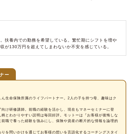
務。扶養内での勤務を希望している。繁忙期にシフトを増や
収が130万円を超えてしまわないか不安を感じている。
ナー
しん生命保険所属のライフパートナー。2人の子を持つ母、趣味はク
庁向け研修講師。前職の経験を活かし、現在もマネーセミナーに登
人柄とわかりやすい説明は毎回好評。モットーは『お客様が後悔しな
に前職で養った経験を強みにし、保険や資産の断片的な情報を論理的
わりを問いかけを通じてお客様の想いを言語化するコーチングスタイ