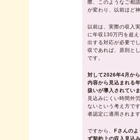
際、このようなご相談
が変わり、以前ほど
以前は、実際の収入
に年収130万円を超
出する対応が必要で
収であれば、原則とし
です。
対して2026年4月
内容から見込まれる年
扱いが導入されてい
見込みにくい時間外
ないという考え方です
者認定に適用されま
ですから、
Fさんの
ず契約上の収入見込