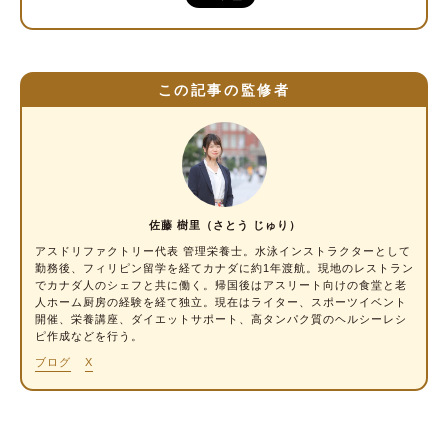
脂質を含む食品
ビタミンを含む食品
ミネラルを含む食品
この記事の監修者
おすすめの組み合わせ
おすすめメニュー①「鮭おにぎり＋ゆでたま
ご＋果物」
おすすめメニュー②「そば＋めかぶ＋温泉た
まご」
佐藤 樹里（さとう じゅり）
おすすめメニュー③「梅干しおにぎり＋レバ
アスドリファクトリー代表
管理栄養士
。水泳インストラクターとして
勤務後、フィリピン留学を経てカナダに約1年渡航。現地のレストラン
ニラ」
でカナダ人のシェフと共に働く。帰国後はアスリート向けの食堂と老
人ホーム厨房の経験を経て独立。現在はライター、スポーツイベント
重要なのは食事のバランス
開催、栄養講座、ダイエットサポート、高タンパク質のヘルシーレシ
ピ作成などを行う。
ブログ
X