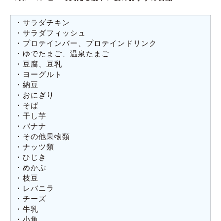
・サラダチキン
・サラダフィッシュ
・プロテインバー、プロテインドリンク
・ゆでたまご、温泉たまご
・豆腐、豆乳
・ヨーグルト
・納豆
・おにぎり
・そば
・干し芋
・バナナ
・その他果物類
・ナッツ類
・ひじき
・めかぶ
・枝豆
・レバニラ
・チーズ
・牛乳
・小魚