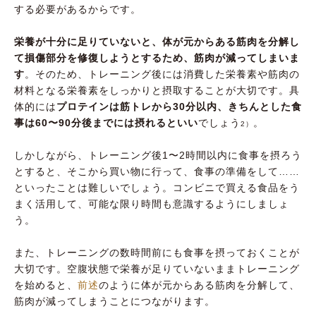
する必要があるからです。
栄養が十分に足りていないと、体が元からある筋肉を分解し
て損傷部分を修復しようとするため、筋肉が減ってしまいま
す
。そのため、トレーニング後には消費した栄養素や筋肉の
材料となる栄養素をしっかりと摂取することが大切です。具
体的には
プロテインは筋トレから30分以内、きちんとした食
事は60〜90分後までには摂れるといい
でしょう
。
2）
しかしながら、トレーニング後1〜2時間以内に食事を摂ろう
とすると、そこから買い物に行って、食事の準備をして……
といったことは難しいでしょう。コンビニで買える食品をう
まく活用して、可能な限り時間も意識するようにしましょ
う。
また、トレーニングの数時間前にも食事を摂っておくことが
大切です。空腹状態で栄養が足りていないままトレーニング
を始めると、
前述
のように体が元からある筋肉を分解して、
筋肉が減ってしまうことにつながります。