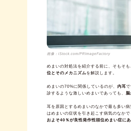
画像：iStock.com/PRImageFactory
めまいの対処法を紹介する前に、そもそも
位とそのメカニズム
を解説します。
めまいの70%に関係しているのが、
内耳
で
診するような激しいめまいであっても、
脳
耳を原因とするめまいのなかで最も多い病
はめまいの症状を引き起こす病気のなかで
およそ40％が良性発作性頭位めまい症に