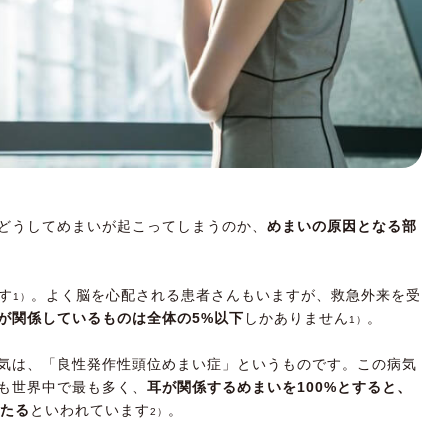
どうしてめまいが起こってしまうのか、
めまいの原因となる部
す
。よく脳を心配される患者さんもいますが、救急外来を受
1）
が関係しているものは全体の5%以下
しかありません
。
1）
気は、「良性発作性頭位めまい症」というものです。この病気
も世界中で最も多く、
耳が関係するめまいを100%とすると、
あたる
といわれています
。
2）