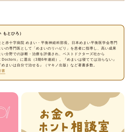
い もとひろ）
なと赤十字病院 めまい・平衡神経科部長。日本めまい平衡医学会専門
まいの専門医として「めまいのリハビリ」を患者に指導し、高い成果
まい分野での診断・治療を評価され、ベストドクターズ社から
Best Doctors」に選出（3期6年連続）。『めまいは寝てては治らない』
『めまいは自分で治せる』（マキノ出版）など著書多数。
著書