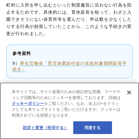
町村に入所を申し込むといった制度趣旨に沿わない行為を防
止するためです。具体的には、育休延長を狙って、わざと入
園できそうにない保育所等を選んだり、申込数を少なくした
りする行為が頻発していたことから、このような手続きの変
更が行われました。
参考資料
9）
厚生労働省「育児休業給付金の支給対象期間延長手
続き」
本サイトでは、サイト改善のための統計的な把握、マーケテ
ィング活動等のためにクッキーを使用しております。詳細は
クッキーポリシー
をご覧ください。なお、右上の×をクリッ
育児休業給付金以外の給付金
クしても本ウェブサイトをご覧いただけますが、クッキーは
利用されている状態となります。
設定と変更（拒否する）
同意する