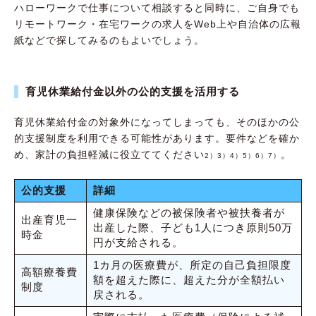
ハローワークで仕事について相談すると同時に、ご自身でも
リモートワーク・在宅ワークの求人をWeb上や自治体の広報
紙などで探してみるのもよいでしょう。
育児休業給付金以外の公的支援を活用する
育児休業給付金の対象外になってしまっても、そのほかの公
的支援制度を利用できる可能性があります。要件などを確か
め、家計の負担軽減に役立ててください
。
2）3）4）5）6）7）
公的支援
詳細
健康保険などの被保険者や被扶養者が
出産育児一
出産した際、子ども1人につき原則50万
時金
円が支給される。
1カ月の医療費が、所定の自己負担限度
高額療養費
額を超えた際に、超えた分が全額払い
制度
戻される。