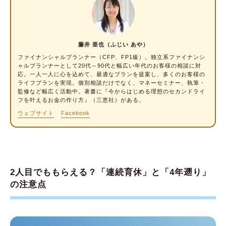
する
そもそも育児休業給付金とは？しくみを簡単に
解説
藤井 亜也（ふじい あや）
育休を延長する場合の注意点
ファイナンシャルプランナー
（CFP、FP1級）。独立系ファイナンシ
ャルプランナーとして20代～90代と幅広い年代のお客様の相談に対
育休を延長したら、育児休業給付金の支給額は
応。一人一人に心を込めて、最適なプランを提案し、多くのお客様の
ライフプランを実現。個別相談だけでなく、マネーセミナー、執筆・
どうなる？
監修など幅広く活動中。著書に『今からはじめる理想のセカンドライ
フを叶えるお金の作り方』（三恵社）がある。
育児休業給付金以外の給付金
ウェブサイト
Facebook
出生後休業支援給付金
育児時短就業給付金
育休は連続取得するよりも職場復帰を挟むのが
2人目でももらえる？「連続育休」と「4年遡り」
おすすめ
の注意点