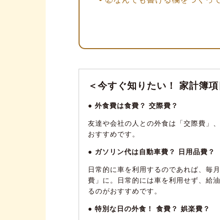
③目的やライフスタイルに合
ざっくり整理したい方におすすめ
水道光熱費
食費
＜今すぐ知りたい！ 家計簿項
自分に必要な項目を1つ
● 外食費は食費？ 交際費？
しっかり整理したい方におすすめ
友達や会社の人との外食は「交際費」
固定費
おすすめです。
変動費
● ガソリン代は自動車費？ 日用品費？
【家族構成別】おすすめの家計
日常的に車を利用するのであれば、毎
一人暮らしの場合
費」に。日常的には車を利用せず、給
るのがおすすめです。
夫婦のみの場合
● 特別な日の外食！ 食費？ 娯楽費？
子どもがいる場合