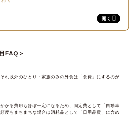
わせてカスタマイズする
開く
！ シンプルな家計簿の項目3つ
目FAQ＞
！ 抜かりない家計簿の項目8つ
、それ以外のひとり・家族のみの外食は「食費」にするのが
簿の項目
月かかる費用もほぼ一定になるため、固定費として「自動車
油頻度もまちまちな場合は消耗品として「日用品費」に含め