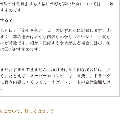
かに日常の外食費よりも大幅に金額が高い外食については、「娯
って、自分に合う家計簿を見つけよう
おすすめです。
録する？
入した日」「②引き落とし日」のいずれかに記録します。①
やすく、②の場合は細かな内容がわかりづらい反面、手間が
るのが特徴です。細かく記録する余裕がある場合には①、忙
には②がおすすめです。
あまりおすすめできません。項目分けが面倒な場合には、お
ょう。たとえば、スーパーやコンビニは「食費」、ドラッグ
主に買う内容にくくってしまえば、レシートの合計金額だけ
す。
方について、詳しくはコチラ