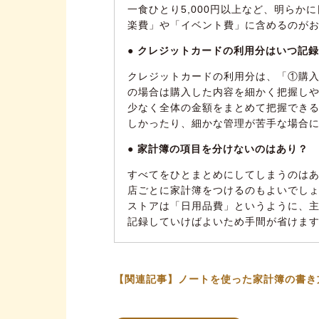
一食ひとり5,000円以上など、明ら
【ツール別】家計簿の特徴を知
楽費」や「イベント費」に含めるのが
【手書き】家計簿の特徴
● クレジットカードの利用分はいつ記
【Excel】家計簿の特徴
クレジットカードの利用分は、「①購
【アプリ】家計簿の特徴
の場合は購入した内容を細かく把握し
少なく全体の金額をまとめて把握でき
家計簿を続けて節約するコツ
しかったり、細かな管理が苦手な場合
目標を決める
● 家計簿の項目を分けないのはあり？
自分へのご褒美を決める
すべてをひとまとめにしてしまうのは
店ごとに家計簿をつけるのもよいでし
毎週・毎月の予算を決める
ストアは「日用品費」というように、
まとめ
記録していけばよいため手間が省けま
【関連記事】ノートを使った家計簿の書き