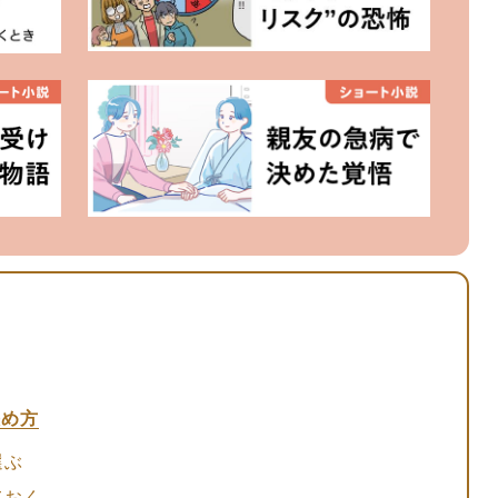
決め方
選ぶ
ておく