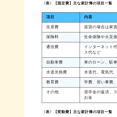
〈表〉【固定費】主な家計簿の項目一覧
項目
内容
住居費
賃貸の場合は家
保険料
生命保険や火災
通信費
インターネット
ス代など
自動車費
車のローン、駐
水道光熱費
水道代、電気代
教育費
学費、習い事費
その他
奨学金の返済、
お金
〈表〉【変動費】主な家計簿の項目一覧