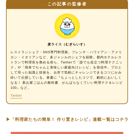
この記事の監修者
麦ライス（むぎらいす）
レストランシェフ・SNS専門料理家
。フレンチ・ハワイアン・アメリ
カン・イタリアンなど、多ジャンルのシェフを経験。都内ホテルレス
トランで料理長を務める傍ら、Twitterで「誰でも役立つ料理テクニッ
ク」や「簡単でちゃんと美味しい家庭向けレシピ」を発信中。プロと
して培った知識と技術を、台所で気軽にチャレンジできるコツにかみ
砕いて伝授している。著書に『ちょっとしたコツで、劇的においしく
なる！ 新お家ごはんの教科書 がんばらなくていい料理テク＆レシピ
100』など。
Twitter
▶「料理家たちの簡単！ 作り置きレシピ」連載一覧はコチラ