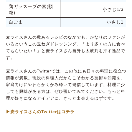
鶏ガラスープの素(顆
小さじ1/3
粒)
白ごま
小さじ1
麦ライスさんの数あるレシピのなかでも、かなりのファンが
いるというこの玉ねぎドレッシング。「より多くの方に食べ
てもらいたい！」と麦ライスさん自身も太鼓判を押す逸品で
す。
麦ライスさんのTwitterでは、この他にも日々の料理に役立つ
情報が満載。現役の料理人だからこそわかる技術や知識を、
家庭向けにやわらかくかみ砕いて発信しています。料理に少
しでも興味がある方は、ぜひ覗いてみてください。もっと料
理が好きになるアイデアに、きっと出会えるはずです。
▶︎麦ライスさんのTwitterはコチラ