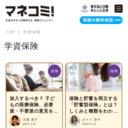
TOP
学資保険
学資保険
加入するべき？ 子ど
保険と貯蓄を両立する
もの医療保険、必要
「貯蓄型保険」とは？
派・不要派の意見を
しくみと種類をわかり
FPが解説
やすく解説
大堀 貴子
タケイ 啓子
2021.1.8
2020.5.12