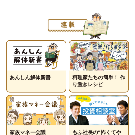
あんしん解体新書
料理家たちの簡単！ 作
り置きレシピ
家族マネー会議
もふ社長の“怖くてや