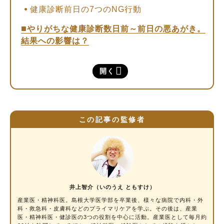
健康診断前日の7つのNG行動
やりがちな健康診断数日前～前日の悪あがき。
結果への影響は？
食事に関する悪あがきの影響は？（食べる量を
開く
減らす、体によいものを食べる）
お酒・タバコに関する悪あがきの影響は？（一
時的に禁酒、禁煙する）
この記事の監修者
運動に関する悪あがきの影響は？（一時的にラ
ンニング、筋トレをする）
悪あがきはせず、ありのままの診断結果を受け
とめよう
井上智介（いのうえ ともすけ）
産業医・精神科医
。島根大学医学部を卒業後、様々な病院で内科・外
科・救急科・皮膚科などのプライマリケアを学ぶ。その後は、産業
医・精神科医・健診医の3つの役割を中心に活動。産業医として毎月約