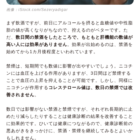
画像：iStock.com/Sezeryadigar
まず飲酒ですが、前日にアルコールを摂ると血糖値や中性脂
肪の値が高くなりがちなので、控えるのがベターです。た
だ、
数日間の禁酒をしたところで、もともと肝機能の数値が
高い人には効果がありません
。効果が出始めるのは、禁酒を
始めてから1カ月後程度といわれています。
禁煙は、短期間でも数値に影響が出やすいでしょう。ニコチ
ンには血圧を上げる作用がありますが、3日間ほど禁煙する
ことで血圧の上昇を抑えることが可能です。しかし、同様に
ニコチンが作用する
コレステロール値は、数日の禁煙では改
善されません
。
数日では影響がない禁酒と禁煙ですが、それぞれ長期的に止
めたり減らしたりすることは健康診断の結果を改善すること
に効果的です。ひいては健康につながるので、健康診断前の
悪あがきをきっかけに、禁酒・禁煙を継続してみるとよいか
もしれません。