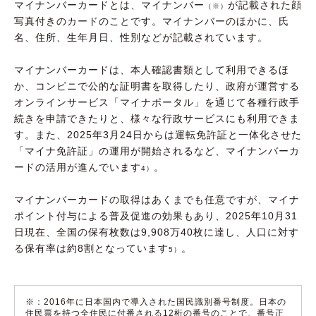
マイナンバーカードとは、マイナンバー
が記載された顔
（※）
写真付きのカードのことです。マイナンバーのほかに、氏
名、住所、生年月日、性別などが記載されています。
マイナンバーカードは、本人確認書類として利用できるほ
か、コンビニで公的な証明書を取得したり、政府が運営する
オンラインサービス「マイナポータル」を通じて各種行政手
続きを申請できたりと、様々な行政サービスにも利用できま
す。また、2025年3月24日からは運転免許証と一体化させた
「マイナ免許証」の運用が開始されるなど、マイナンバーカ
ードの活用が進んでいます
。
4）
マイナンバーカードの取得はあくまでも任意ですが、マイナ
ポイント付与による普及促進の効果もあり、2025年10月31
日現在、全国の保有枚数は9,908万40枚に達し、人口に対す
る保有率は約8割となっています
。
5）
※：2016年に日本国内で導入された国民識別番号制度。日本の
住民票を持つ全住民に付番される12桁の番号のことで、番号正