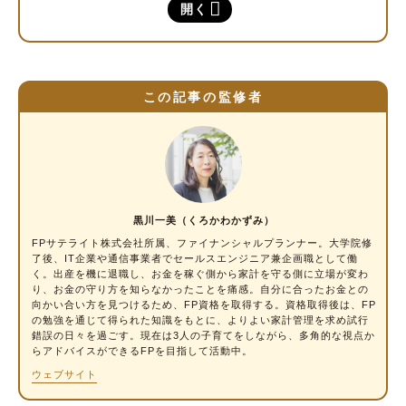
そもそもマイナンバーカードとは？
開く
社会保険の場合でもマイナ保険証への切り替え
は必要？
この記事の監修者
社会保険の場合、マイナンバーカードと保険証
を紐付けたらどうなる？
マイナンバーカードと保険証を紐付けても保
険料や保障内容は変わらない
退職や転職をした時はマイナンバーカードの保
黒川一美（くろかわかずみ）
険証も変更手続きが必要？
FPサテライト株式会社所属、ファイナンシャルプランナー
。大学院修
了後、IT企業や通信事業者でセールスエンジニア兼企画職として働
マイナンバーカードと保険証の紐付けをして
く。出産を機に退職し、お金を稼ぐ側から家計を守る側に立場が変わ
いない場合
り、お金の守り方を知らなかったことを痛感。自分に合ったお金との
向かい合い方を見つけるため、FP資格を取得する。資格取得後は、FP
の勉強を通じて得られた知識をもとに、よりよい家計管理を求め試行
マイナンバーカードと保険証を紐付ける方法
錯誤の日々を過ごす。現在は3人の子育てをしながら、多角的な視点か
らアドバイスができるFPを目指して活動中。
マイナンバーカードの保険証を使うメリット・
ウェブサイト
デメリット