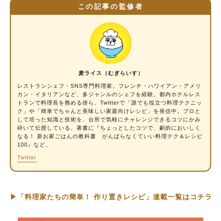
この記事の監修者
麦ライス（むぎらいす）
レストランシェフ・SNS専門料理家
。フレンチ・ハワイアン・アメリ
カン・イタリアンなど、多ジャンルのシェフを経験。都内ホテルレス
トランで料理長を務める傍ら、Twitterで「誰でも役立つ料理テクニッ
ク」や「簡単でちゃんと美味しい家庭向けレシピ」を発信中。プロと
して培った知識と技術を、台所で気軽にチャレンジできるコツにかみ
砕いて伝授している。著書に『ちょっとしたコツで、劇的においしく
なる！ 新お家ごはんの教科書 がんばらなくていい料理テク＆レシピ
100』など。
Twitter
▶「料理家たちの簡単！ 作り置きレシピ」連載一覧はコチラ