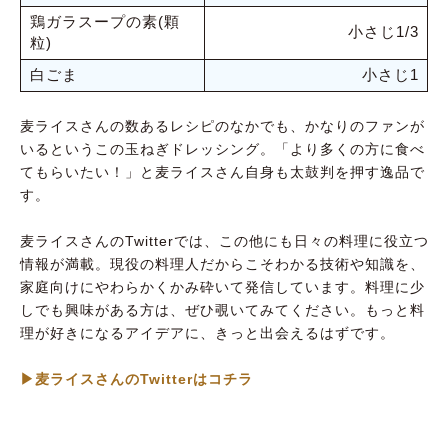
鶏ガラスープの素(顆
小さじ1/3
粒)
白ごま
小さじ1
麦ライスさんの数あるレシピのなかでも、かなりのファンが
いるというこの玉ねぎドレッシング。「より多くの方に食べ
てもらいたい！」と麦ライスさん自身も太鼓判を押す逸品で
す。
麦ライスさんのTwitterでは、この他にも日々の料理に役立つ
情報が満載。現役の料理人だからこそわかる技術や知識を、
家庭向けにやわらかくかみ砕いて発信しています。料理に少
しでも興味がある方は、ぜひ覗いてみてください。もっと料
理が好きになるアイデアに、きっと出会えるはずです。
▶︎麦ライスさんのTwitterはコチラ