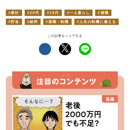
家計
20代
10代
一人暮らし
就職
貯金
給料
就職・転職
人生の転機に備える