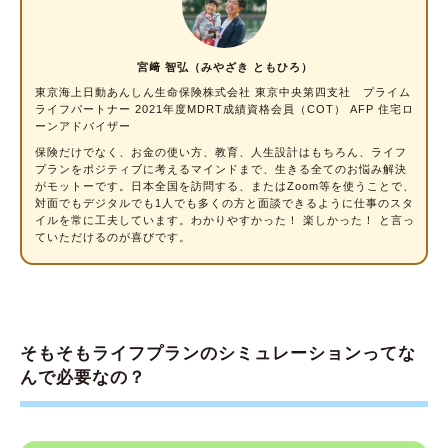
シミュレーションの流れを見ていこう
【STEP1】現在の状況をヒアリング
宮﨑 智弘（みやざき ともひろ）
【STEP2】将来実現したいライフプランをヒ
東京海上日動あんしん生命保険株式会社 東京中央第四支社 プライム
アリング
ライフパートナー
2021年度MDRT成績資格会員（COT） AFP 住宅ロ
ーンアドバイザー
【STEP3】シミュレーションを実施
保険だけでなく、お金の使い方、教育、人生設計はもちろん、ライフ
【STEP4】結果をもとに、家計の改善策や保
プランをポジティブに考えるマインドまで、生きる全てのお悩み解決
険の見直しをご提案
がモットーです。日本全国を訪問する、またはZoom等を使うことで、
対面でもデジタルでも1人でも多くの方と面談できるように仕事のスタ
イルを常に工夫しています。わかりやすかった！ 楽しかった！ と言っ
＜コラム＞保険の専門家にシミュレーションし
ていただけるのが喜びです。
てもらうことのメリットとは？
シミュレーションの一部を公開！
相談はお気軽に！ 漠然とした悩みにもプロが
そもそもライフプランのシミュレーションってな
お答えします
んで必要なの？