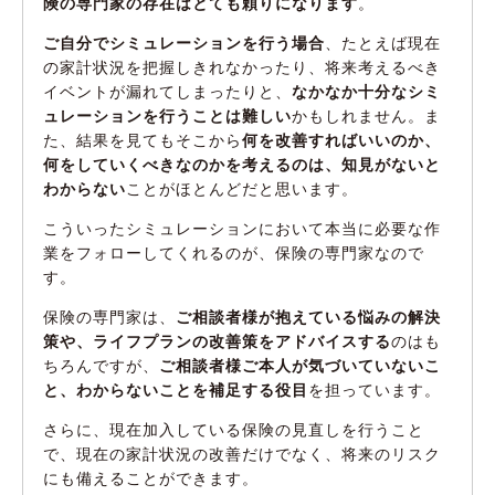
険の専門家の存在はとても頼りになります
。
ご自分でシミュレーションを行う場合
、たとえば現在
の家計状況を把握しきれなかったり、将来考えるべき
イベントが漏れてしまったりと、
なかなか十分なシミ
ュレーションを行うことは難しい
かもしれません。ま
た、結果を見てもそこから
何を改善すればいいのか、
何をしていくべきなのかを考えるのは、知見がないと
わからない
ことがほとんどだと思います。
こういったシミュレーションにおいて本当に必要な作
業をフォローしてくれるのが、保険の専門家なので
す。
保険の専門家は、
ご相談者様が抱えている悩みの解決
策や、ライフプランの改善策をアドバイスする
のはも
ちろんですが、
ご相談者様ご本人が気づいていないこ
と、わからないことを補足する役目
を担っています。
さらに、現在加入している保険の見直しを行うこと
で、現在の家計状況の改善だけでなく、将来のリスク
にも備えることができます。