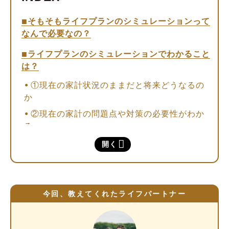
そもそもライフプランのシミュレーションって
なんで必要なの？
ライフプランのシミュレーションでわかること
は？
①現在の家計状況のままだと将来どうなるの
か
②現在の家計の問題点や対策の必要性がわか
る
③項目ごとの大まかな支出額がイメージでき
開く
る
④万が一の時に必要な保障額や、取るべき対
策がわかる
今回、教えてくれたライフパートナー
⑤自分が人生に望むものや、家族の価値観が
明確になる