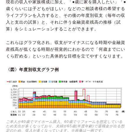
現在の収入や家族構成に加え、「●歳に家を購入したい」「●
歳くらいには子どもがほしい」などのご相談者様の希望する
ライフプランを入力すると、その後の年度別収支（毎年の収
入と支出の試算）と、それに伴う金融資産残高の推移（試
算）をシミュレーションすることができます。
これらはグラフ化され、収支がマイナスになる時期や金融資
産残高が低くなる時期が視覚的にわかるので「何歳までにい
くら貯める」といった具体的な目標を立てやすくなります。
〈図〉年度別収支グラフ例
ご本人が40歳でマイホーム購入、60歳でリフォームを想定している
ため支出が多くなっており、夫婦が65歳(年度年齢)で退職金が出る想
定のため、収入が多くなっています。※画像は一例です。