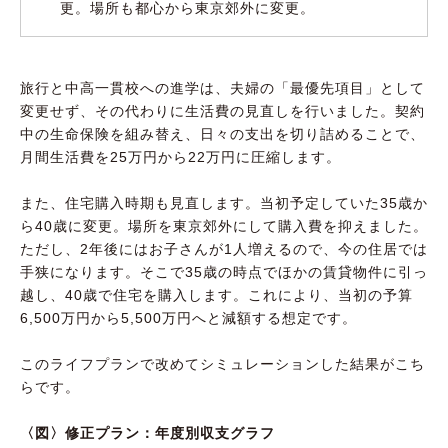
更。場所も都心から東京郊外に変更。
旅行と中高一貫校への進学は、夫婦の「最優先項目」として
変更せず、その代わりに生活費の見直しを行いました。契約
中の生命保険を組み替え、日々の支出を切り詰めることで、
月間生活費を25万円から22万円に圧縮します。
また、住宅購入時期も見直します。当初予定していた35歳か
ら40歳に変更。場所を東京郊外にして購入費を抑えました。
ただし、2年後にはお子さんが1人増えるので、今の住居では
手狭になります。そこで35歳の時点でほかの賃貸物件に引っ
越し、40歳で住宅を購入します。これにより、当初の予算
6,500万円から5,500万円へと減額する想定です。
このライフプランで改めてシミュレーションした結果がこち
らです。
〈図〉修正プラン：年度別収支グラフ