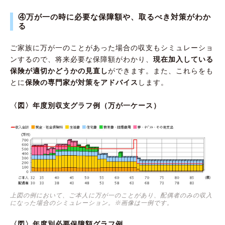
④万が一の時に必要な保障額や、取るべき対策がわか
る
ご家族に万が一のことがあった場合の収支もシミュレーショ
ンするので、将来必要な保障額がわかり、
現在加入している
保険が適切かどうかの見直し
ができます。また、これらをも
とに
保険の専門家が対策をアドバイス
します。
〈図〉年度別収支グラフ例（万が一ケース）
上図の例において、ご本人に万が一のことがあり、配偶者のみの収入
になった場合のシミュレーション。※画像は一例です。
〈図〉年度別必要保障額グラフ例