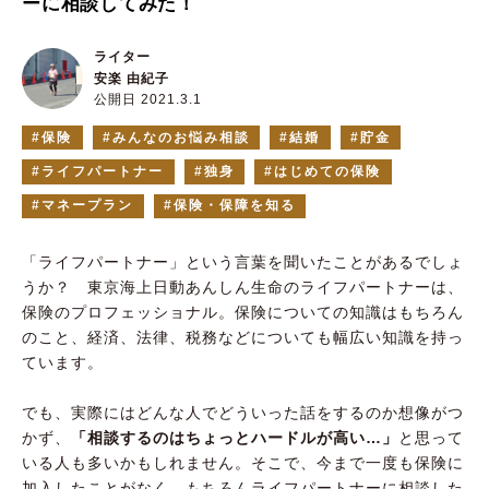
ーに相談してみた！
ライター
安楽 由紀子
公開日 2021.3.1
保険
みんなのお悩み相談
結婚
貯金
ライフパートナー
独身
はじめての保険
マネープラン
保険・保障を知る
「ライフパートナー」という⾔葉を聞いたことがあるでしょ
うか？ 東京海上日動あんしん生命のライフパートナーは、
保険のプロフェッショナル。保険についての知識はもちろん
のこと、経済、法律、税務などについても幅広い知識を持っ
ています。
でも、実際にはどんな人でどういった話をするのか想像がつ
かず、
「相談するのはちょっとハードルが高い…」
と思って
いる人も多いかもしれません。そこで、今まで一度も保険に
加入したことがなく、もちろんライフパートナーに相談した