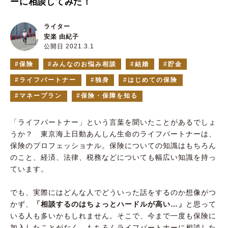
ーに相談してみた！
ライター
安楽 由紀子
公開日 2021.3.1
保険
みんなのお悩み相談
結婚
貯金
ライフパートナー
独身
はじめての保険
マネープラン
保険・保障を知る
「ライフパートナー」という⾔葉を聞いたことがあるでしょ
うか？ 東京海上日動あんしん生命のライフパートナーは、
保険のプロフェッショナル。保険についての知識はもちろん
のこと、経済、法律、税務などについても幅広い知識を持っ
ています。
でも、実際にはどんな人でどういった話をするのか想像がつ
かず、
「相談するのはちょっとハードルが高い…」
と思って
いる人も多いかもしれません。そこで、今まで一度も保険に
加入したことがなく、もちろんライフパートナーに相談した