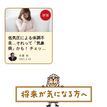
低気圧による体調不
良…それって「気象
病」かも！ チェック
リスト&対策を専門医
佐藤 純
が解説
2021.3.19