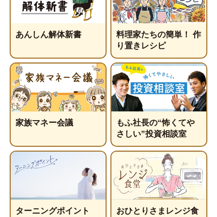
あんしん解体新書
料理家たちの簡単！ 作
り置きレシピ
家族マネー会議
もふ社長の“怖くてや
さしい”投資相談室
ターニングポイント
おひとりさまレンジ食