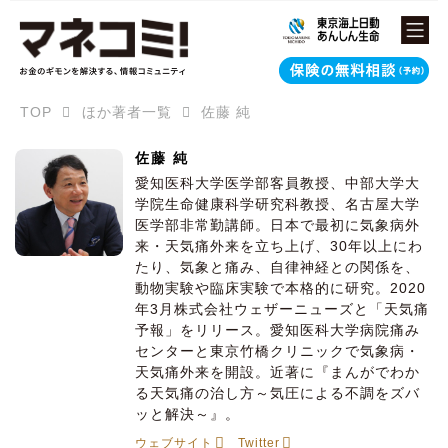
TOP
ほか著者一覧
佐藤 純
佐藤 純
愛知医科大学医学部客員教授、中部大学大
学院生命健康科学研究科教授、名古屋大学
医学部非常勤講師。日本で最初に気象病外
来・天気痛外来を立ち上げ、30年以上にわ
たり、気象と痛み、自律神経との関係を、
動物実験や臨床実験で本格的に研究。2020
年3月株式会社ウェザーニューズと「天気痛
予報」をリリース。愛知医科大学病院痛み
センターと東京竹橋クリニックで気象病・
天気痛外来を開設。近著に『まんがでわか
る天気痛の治し方～気圧による不調をズバ
ッと解決～』。
ウェブサイト
Twitter