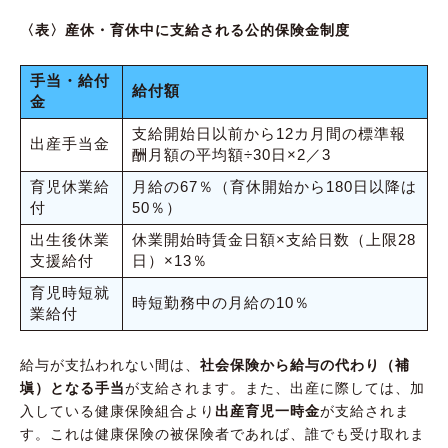
〈表〉産休・育休中に支給される公的保険金制度
手当・給付
給付額
金
支給開始日以前から12カ月間の標準報
出産手当金
酬月額の平均額÷30日×2／3
育児休業給
月給の67％（育休開始から180日以降は
付
50％）
出生後休業
休業開始時賃金日額×支給日数（上限28
支援給付
日）×13％
育児時短就
時短勤務中の月給の10％
業給付
給与が支払われない間は、
社会保険から給与の代わり（補
塡）となる手当
が支給されます。また、出産に際しては、加
入している健康保険組合より
出産育児一時金
が支給されま
す。これは健康保険の被保険者であれば、誰でも受け取れま