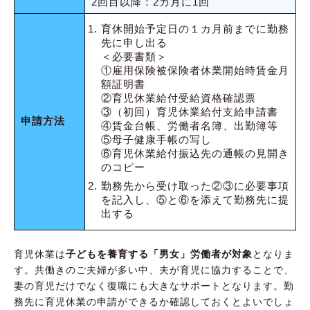
2回目以降：2カ月に1回
育休開始予定日の１カ月前までに勤務
先に申し出る
＜必要書類＞
①雇用保険被保険者休業開始時賃金月
額証明書
②育児休業給付受給資格確認票
③（初回）育児休業給付支給申請書
申請方法
④賃金台帳、労働者名簿、出勤簿等
⑤母子健康手帳の写し
⑥育児休業給付振込先の通帳の見開き
のコピー
勤務先から受け取った②③に必要事項
を記入し、⑤と⑥を添えて勤務先に提
出する
育児休業は
子どもを養育する「男女」労働者が対象
となりま
す。共働きのご夫婦が多い中、夫が育児に協力することで、
妻の育児だけでなく復職にも大きなサポートとなります。勤
務先に育児休業の申請ができるか確認しておくとよいでしょ