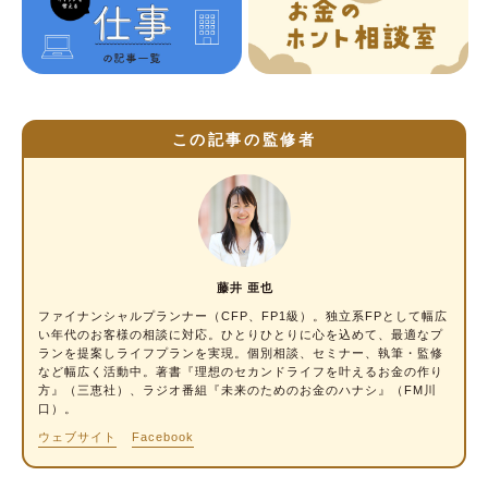
そのほかの産休・育休中の経済的支援
（1）社会保険料の免除
（2）子ども医療費助成制度
この記事の監修者
（3）医療費控除
（4）配偶者控除・配偶者特別控除
産休・育休中にもらえるお金に関するQ&A
Q1.産休・育休中に給与が出ないのはなぜです
か？
藤井 亜也
ファイナンシャルプランナー
（CFP、FP1級）。独立系FPとして幅広
Q2.産休に入る月の給与はいくらもらえるので
い年代のお客様の相談に対応。ひとりひとりに心を込めて、最適なプ
しょうか？
ランを提案しライフプランを実現。個別相談、セミナー、執筆・監修
など幅広く活動中。著書『理想のセカンドライフを叶えるお金の作り
Q3.産休に入った場合、夫の扶養に入ったほう
方』（三恵社）、ラジオ番組『未来のためのお金のハナシ』（FM川
口）。
がよいのでしょうか？
ウェブサイト
Facebook
Q4.出産育児一時金を医療機関などへ直接支給
されるようにしたのですが、過不足があった場