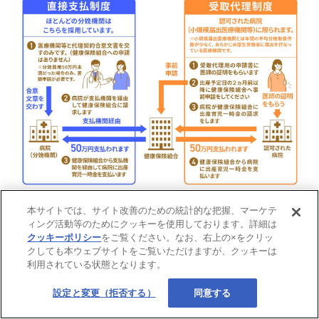
本サイトでは、サイト改善のための統計的な把握、マーケテ
一般的には、妊婦などに代わって、医療機関などが出産育児
ィング活動等のためにクッキーを使用しております。詳細は
一時金の請求と受け取りを行う
「直接支払制度」を利用され
クッキーポリシー
をご覧ください。なお、右上の×をクリッ
る方々が多い
です。出産育児一時金が医療機関などへ直接支
クしても本ウェブサイトをご覧いただけますが、クッキーは
利用されている状態となります。
給されるため、退院時に窓口で出産費用を全額立て替え払い
する必要がなくなります。
設定と変更（拒否する）
同意する
「受取代理制度」はごく少数の医療機関でしか利用できませ