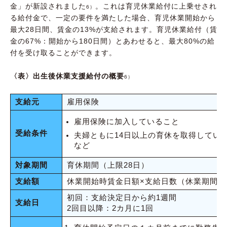
金」が新設されました
。これは育児休業給付に上乗せされ
6）
る給付金で、一定の要件を満たした場合、育児休業開始から
最大28日間、賃金の13%が支給されます。育児休業給付（賃
金の67%：開始から180日間）とあわせると、最大80%の給
付を受け取ることができます。
〈表〉出生後休業支援給付の概要
6）
支給元
雇用保険
雇用保険に加入していること
受給条件
夫婦ともに14日以上の育休を取得してい
など
対象期間
育休期間（上限28日）
支給額
休業開始時賃金日額×支給日数（休業期間）
初回：支給決定日から約1週間
支給日
2回目以降：2カ月に1回