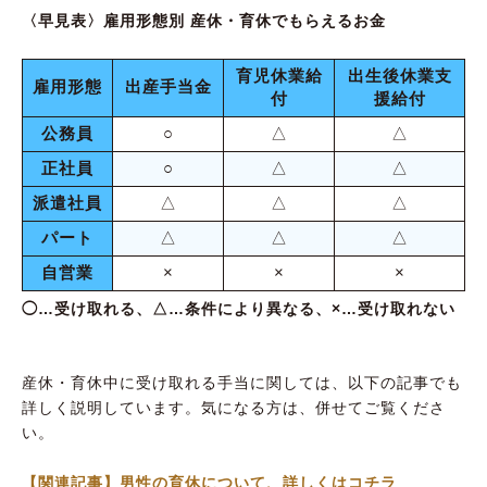
〈早見表〉雇用形態別 産休・育休でもらえるお金
育児休業給
出生後休業支
雇用形態
出産手当金
付
援給付
公務員
○
△
△
正社員
○
△
△
派遣社員
△
△
△
パート
△
△
△
自営業
×
×
×
◯…受け取れる、△…条件により異なる、×…受け取れない
産休・育休中に受け取れる手当に関しては、以下の記事でも
詳しく説明しています。気になる方は、併せてご覧くださ
い。
【関連記事】男性の育休について、詳しくはコチラ