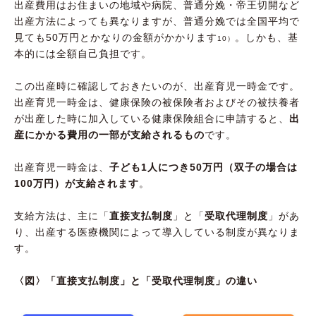
出産費用はお住まいの地域や病院、普通分娩・帝王切開など
出産方法によっても異なりますが、普通分娩では全国平均で
見ても50万円とかなりの金額がかかります
。しかも、基
10）
本的には全額自己負担です。
この出産時に確認しておきたいのが、出産育児一時金です。
出産育児一時金は、健康保険の被保険者およびその被扶養者
が出産した時に加入している健康保険組合に申請すると、
出
産にかかる費用の一部が支給されるもの
です。
出産育児一時金は、
子ども1人につき50万円（双子の場合は
100万円）が支給されます
。
支給方法は、主に「
直接支払制度
」と「
受取代理制度
」があ
り、出産する医療機関によって導入している制度が異なりま
す。
〈図〉「直接支払制度」と「受取代理制度」の違い