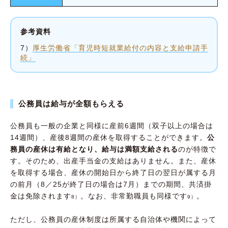
参考資料
7）
厚生労働省「育児時短就業給付の内容と支給申請手
続」
公務員は給与が全額もらえる
公務員も一般の企業と同様に産前6週間（双子以上の場合は
14週間）、産後8週間の産休を取得することができます。
公
務員の産休は有給となり、給与は満額支給される
のが特徴で
す。そのため、出産手当金の支給はありません。また、産休
を取得する場合、産休の開始日から終了日の翌日が属する月
の前月（8／25が終了日の場合は7月）までの期間、共済掛
金は免除されます
。なお、非常勤職員も同様です
。
8）
9）
ただし、公務員の産休制度は所属する自治体や機関によって