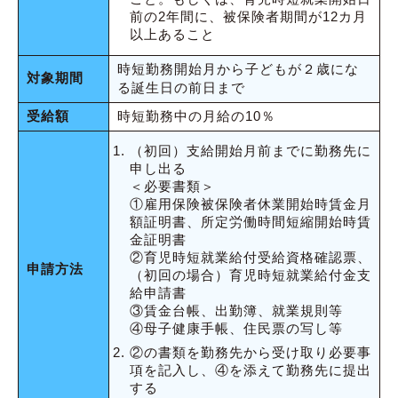
前の2年間に、被保険者期間が12カ月
以上あること
時短勤務開始月から子どもが２歳にな
対象期間
る誕生日の前日まで
受給額
時短勤務中の月給の10％
（初回）支給開始月前までに勤務先に
申し出る
＜必要書類＞
①雇用保険被保険者休業開始時賃金月
額証明書、所定労働時間短縮開始時賃
金証明書
②育児時短就業給付受給資格確認票、
申請方法
（初回の場合）育児時短就業給付金支
給申請書
③賃金台帳、出勤簿、就業規則等
④母子健康手帳、住民票の写し等
②の書類を勤務先から受け取り必要事
項を記入し、④を添えて勤務先に提出
する